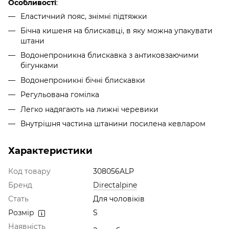
Особливості
:
Еластичний пояс, знімні підтяжки
Бічна кишеня на блискавці, в яку можна упакувати
штани
Водонепроникна блискавка з антиковзаючими
бігунками
Водонепроникні бічні блискавки
Регульована гомілка
Легко надягають на лижні черевики
Внутрішня частина штанини посилена кевларом
Характеристики
Код товару
308056ALP
Бренд
Directalpine
Стать
Для чоловіків
Розмір
S
Наявність