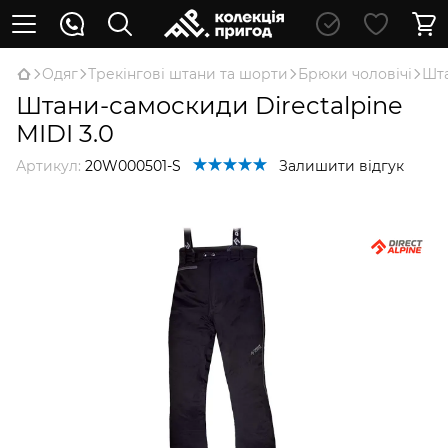
Oдяг
Трекінгові штани та шорти
Брюки чоловічі
Шта
Штани-самоскиди Directalpine
MIDI 3.0
Артикул:
20W000501-S
Залишити відгук