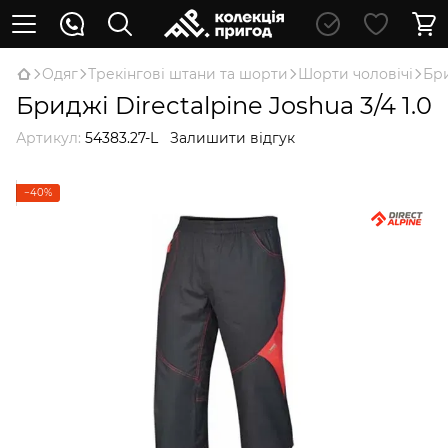
Oдяг
Трекінгові штани та шорти
Шорти чоловічі
Бри
Бриджі Directalpine Joshua 3/4 1.0
Артикул:
54383.27-L
Залишити відгук
−40%