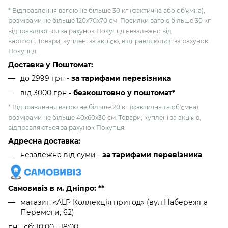
* Відправлення вагою не більше 30 кг (фактична або об'ємна),
розмірами не більше 120х70х70 см. Посилки вагою більше 30 кг
відправляються за рахунок Покупця незалежно від
вартості. Товари, куплені за акцією, відправляються за рахунок
Покупця.
Доставка у Поштомат:
до 2999 грн -
за тарифами перевізника
від 3000 грн
- безкоштовно у поштомат*
* Відправлення вагою не більше 20 кг (фактична та об'ємна),
розмірами не більше 40х60х30 см. Товари, куплені за акцією,
відправляються за рахунок Покупця.
Адресна доставка:
незалежно від суми -
за тарифами перевізника
.
Самовивіз в м. Дніпро: **
магазин «ALP Коллекція пригод» (вул.Набережна
Перемоги, 62)
пн - сб: 10:00 - 18:00