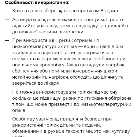
Особливості використання
:
Кожна грілка зберігає тепло протягом 8 годин
Активується під час взаємодії з повітрям. Просто
відкрийте упаковку, зніміть підкладку та приклейте
до нижньої частини шкарпетки
При використанні є ризик отримання
низькотемпературних опіків — вони є наслідком
тривалої експлуатації та тиску нагріваючого
елемента на окрему ділянку шкіри, особливо при
повільному кровообігу. Якщо ви відчули свербіж
або печіння або помітили почервоніння шкіри,
негайно зніміть нагрівач, охолодіть цю ділянку та
зверніться до лікаря.
Не можна використовувати грілки під час сну,
оскільки це підвищує ризик притискання обігрівача
тілом, що може призвести до низькотемпературних
опіків
Особливу увагу слід приділяти безпеці при
використанні грілок дітьми та людьми,
обмеженими в рухах, а також тими, хто має чутливу