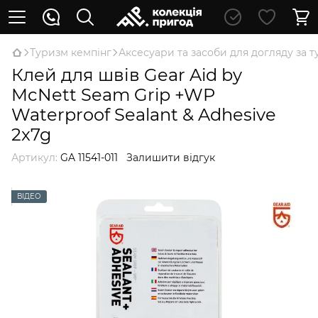
Туризм кемпінг
Аксесуари та засоби для догляду за
Клей для швів Gear Aid by
McNett Seam Grip +WP
Waterproof Sealant & Adhesive
2x7g
Артикул:
GA 11541-011
Залишити відгук
ВІДЕО