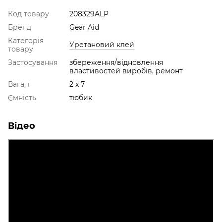
Код товару
208329ALP
Бренд
Gear Aid
Категорія
Уретановий клей
товару
Застосування
збереження/відновлення
властивостей виробів, ремонт
Вага, г
2 x 7
Ємність
тюбик
Відео