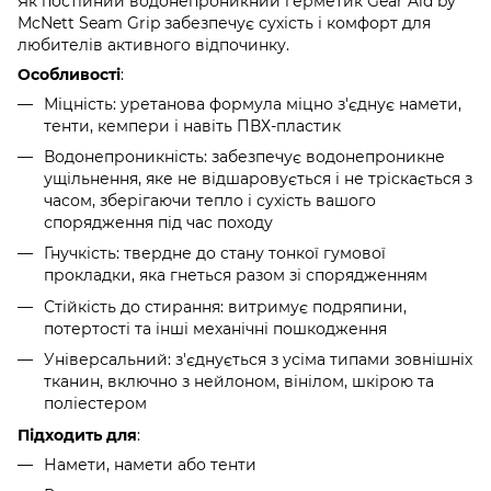
Як постійний водонепроникний герметик Gear Aid by
McNett Seam Grip забезпечує сухість і комфорт для
любителів активного відпочинку.
Особливості
:
Міцність: уретанова формула міцно з'єднує намети,
тенти, кемпери і навіть ПВХ-пластик
Водонепроникність: забезпечує водонепроникне
ущільнення, яке не відшаровується і не тріскається з
часом, зберігаючи тепло і сухість вашого
спорядження під час походу
Гнучкість: твердне до стану тонкої гумової
прокладки, яка гнеться разом зі спорядженням
Стійкість до стирання: витримує подряпини,
потертості та інші механічні пошкодження
Універсальний: з'єднується з усіма типами зовнішніх
тканин, включно з нейлоном, вінілом, шкірою та
поліестером
Підходить для
:
Намети, намети або тенти