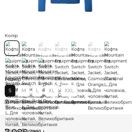
Колір
Розмір
S
M
L
XL
XXL
Розмірна сітка Mountain Equipment
Немає в наявності
7 088 грн