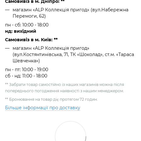
Самовивіз в м. Дніпро: **
магазин «ALP Коллекція пригод» (вул.Набережна
Перемоги, 62)
пн - сб: 10:00 - 18:00
нд: вихідний
Самовивіз в м. Київ: **
магазин «ALP Коллекція пригод»
(вул.Костянтинівська, 71, ТК «Шоколад», ст.м. «Тараса
Шевченка»)
пн - пт: 10:00 - 19:00
сб - нд: 11:00 - 18:00
** Забрати товар самостійно із наших магазинів можна після
попереднього погодження наявності з нашим менеджером.
** Бронювання на товар діє протягом 72 годин.
Більше інформації про доставку