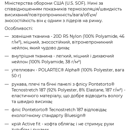
Міністерства оборони США (U.S. SOF). Нині за
співвідношенням показників термоізоляція/швидкість
висихання/повітропроникність/вага/об'єм/
зносостійкість він є одним з лідерів на ринку.
Особливості:
зовнішня тканина - 20D RS Nylon (100% Polyamide, 46
г/м²), міцний, зносостійкий, вітронепроникний
нейлон, який чудово дихає
внутрішня тканина - легкий, міцний і дихаючий
нейлон (100% Polyamide, 38 г/м²)
утеплювач - POLARTEC® Alpha® (100% Polyester, вага
50 г)
рукава, плечі та бічні панелі з флісу Pontetorto®
Tecnostretch 187 (92% Polyester, 8% Elastane, 187 г/м²) -
еластичного матеріалу, що добре відводить вологу
та швидко висихає
фліс Pontetorto® Tecnostretch 187 відповідає
екологічному стандарту Bluesign®
крій Active fit - кофта облягає і не стримує рухи
тулубом і руками