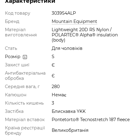
Характеристики
Код товару
303954ALP
Бренд
Mountain Equipment
Матеріал
Lightweight 20D RS Nylon /
виготовлення
POLARTEC® Alpha® insulation
(body)
Стать
Для чоловіків
Розмір
S
Захист шиї
Є
Антибактеріальна
Є
обробка
Середня вага, г
280
Капюшон
Немає
Кількість кишень
3
Застібка
Блискавка YKK
Матеріал вставок
Pontetorto® Tecnostretch 187 fleece
Країна реєстрації
Великобританія
бренду