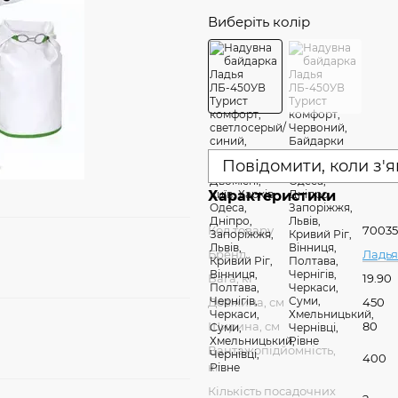
Виберіть колір
Повідомити, коли з'
Характеристики
Код товару
7003
Бренд
Ладья
Вага, кг
19.90
Довжина, см
450
Ширина, см
80
Вантажопідйомність,
400
кг
Кількість посадочних