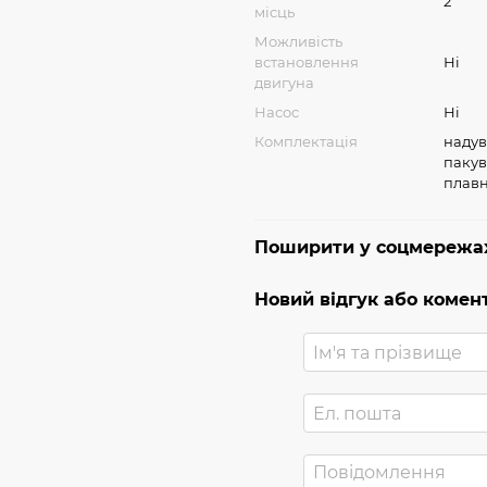
2
місць
Можливість
встановлення
Ні
двигуна
Насос
Ні
Комплектація
надув
пакув
плавн
Поширити у соцмережа
Новий відгук або комен