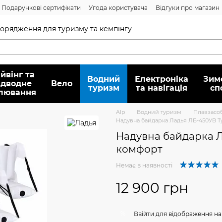
Подарункові сертифікати
Угода користувача
Відгуки про магазин
Договір публічної оферти
спорядження для туризму та кемпінгу
йвінг та
Водний
Електроніка
Зим
ідводне
Вело
туризм
та навігація
сп
лювання
Alp
Водний туризм
Плавзасо
Надувна байдарка Ладья ЛБ-450УВ Т
Надувна байдарка Л
комфорт
Немає в наявності
12 900 грн
%
Ввійти
для відображення на