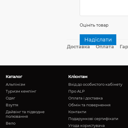
Оцініть товар
Надіслати
Доставка
Оплата
Гар
Каталог
Клієнтам
Альпінізм
Вхід до особистого кабінету
Туризм кемпінг
Про ALP
Oдяг
Оплата і доставка
Взуття
Обмін та повернення
Дайвінг та підводне
Контакти
полювання
Подарункові сертифікати
Вело
Угода користувача