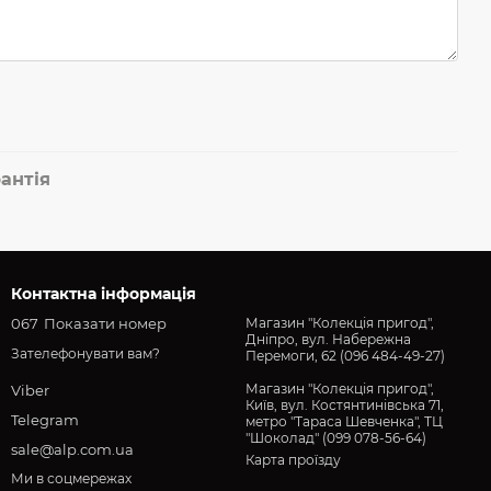
антія
Контактна інформація
067
Показати номер
Магазин "Колекція пригод",
Дніпро, вул. Набережна
Зателефонувати вам?
Перемоги, 62 (096 484-49-27)
Магазин "Колекція пригод",
Viber
Київ, вул. Костянтинівська 71,
Telegram
метро "Тараса Шевченка", ТЦ
"Шоколад" (099 078-56-64)
sale@alp.com.ua
Карта проїзду
Ми в соцмережах