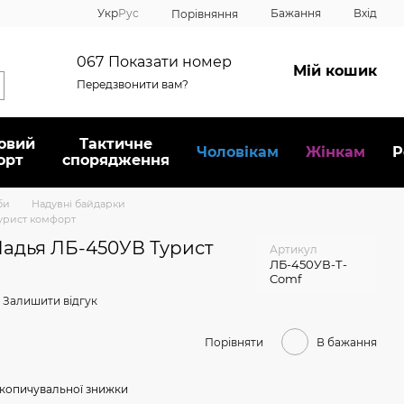
Укр
Рус
Бажання
Вхід
Порівняння
067
Показати номер
Мій кошик
Передзвонити вам?
овий
Тактичне
Чоловікам
Жінкам
Р
орт
спорядження
би
Надувні байдарки
урист комфорт
адья ЛБ-450УВ Турист
Артикул
ЛБ-450УВ-Т-
Comf
Залишити відгук
Порівняти
В бажання
копичувальної знижки