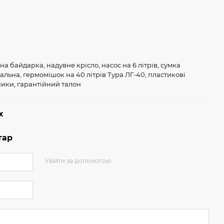
на байдарка, надувне крісло, насос на 6 літрів, сумка
альна, гермомішок на 40 літрів Тура ЛГ-40, пластикові
ики, гарантійний талон
х
тар
Увійти за допомогою