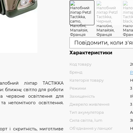
Повідомити, коли з'
Характеристики
Код товару
2
Бренд
P
Категорія товару
Н
алобний ліхтар TACTIKKA
Режими
3
и: ближнє світло для роботи
та червоне освітлення для
Захищеність
I
та непомітного освітлення.
Джерело живлення
3
Тип акумулятора
А
Сила світла, lum
3
Об'єднання у ланцюг
Н
орт і скритність, миготливе