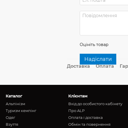
Оцініть товар
Надіслати
Доставка
Оплата
Гар
Каталог
Клієнтам
Альпінізм
Вхід до особистого кабінету
Туризм кемпінг
Про ALP
Oдяг
Оплата і доставка
Взуття
Обмін та повернення