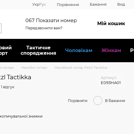
Укр
Рус
Бажання
Вхід
Порівняння
067
Показати номер
Мій кошик
Передзвонити вам?
овий
Тактичне
Чоловікам
Жінкам
Р
орт
спорядження
і ліхтарі
Налобні ліхтарі
Налобний ліхтар Petzl Tactikka
l Tactikka
Артикул
E093HA01
1 відгук
Порівняти
В бажання
копичувальної знижки