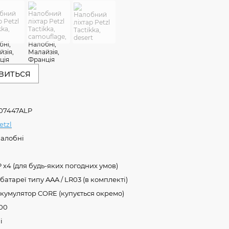
явиться
07447ALP
etzl
алобні
P x4 (для будь-яких погодних умов)
 батареї типу AAA / LR03 (в комплекті)
кумулятор CORE (купується окремо)
00
і