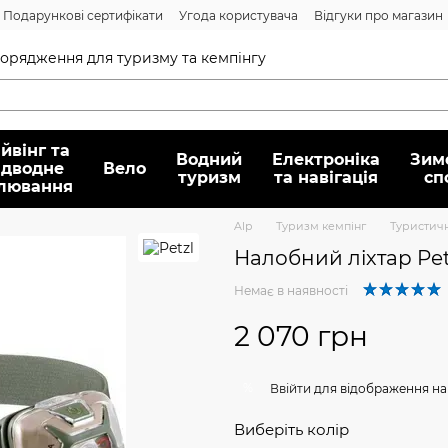
Подарункові сертифікати
Угода користувача
Відгуки про магазин
Договір публічної оферти
спорядження для туризму та кемпінгу
йвінг та
Водний
Електроніка
Зим
ідводне
Вело
туризм
та навігація
сп
лювання
Alp
Туризм кемпінг
Туристичн
Налобний ліхтар Petz
Немає в наявності
2 070 грн
%
Ввійти
для відображення на
Виберіть колір