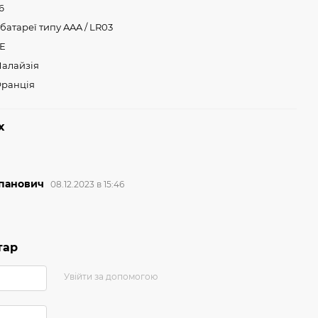
6
 батареї типу AAA / LR03
Е
алайзія
ранція
х
епанович
08.12.2023 в 15:46
тар
Увійти за допомогою