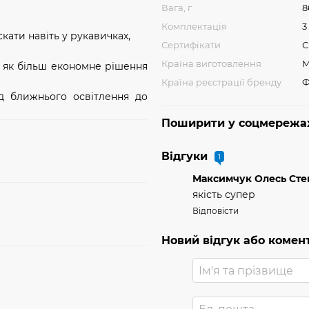
Вага, г
8
Комплектація
3
ати навіть у рукавичках,
Сертифікати
С
Країна виготовлення
М
 як більш економне рішення
Країна реєстрації бренду
Ф
ід ближнього освітлення до
Поширити у соцмережа
Відгуки
1
Максимчук Олесь Ст
якість супер
Відповісти
Новий відгук або комен