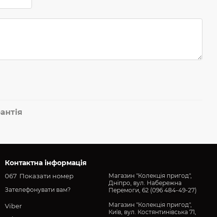
антія
Контактна інформація
067
Показати номер
Магазин "Колекція пригод",
Дніпро, вул. Набережна
Зателефонувати вам?
Перемоги, 62 (096 484-49-27)
Магазин "Колекція пригод",
Viber
Київ, вул. Костянтинівська 71,