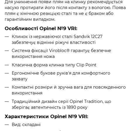
Для уникнення появи плям на клинку рекомендується
насухо протирати його після контакту з вологою. Поява
плям є хімічною реакцією сталі та не є браком або
гарантійним випадком.
Особливості Opinel №9 VRI:
Клинок із нержавіючої сталі Sandvik 12C27
забезпечує відмінні ріжучі властивості
Система фіксації Virobloc® гарантує безпечне
використання ножа
Класична форма клинка типу Clip Point
Ергономічне букове руків'я для комфортного
захвату
Компактні розміри й зручна вага для повсякденного
використання
Традиційний дизайн серії Opinel Tradition, що
зберігає автентичність із 1890 року
Характеристики Opinel №9 VRI:
Вид: складані