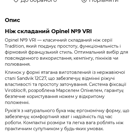
Опис
Ніж складаний Opinel №9 VRI
Opinel №9 VRI — класичний складаний ніж серії
Tradition, який поєднує простоту, функціональність і
фірмовий французький стиль. Оптимальний вибір для
повсякденного використання, кемпінгу, пікніків чи
полювання.
Клинок у формі ятагана виготовлений із нержавіючої
сталі Sandvik 12C27, що забезпечує відмінні ріжучі
властивості та простоту заточування. Система фіксації
Virobloc®, розроблена Марселем Опінелем, гарантує
безпечне користування ножем у відкритому
положенні.
Руків'я з натурального бука має ергономічну форму, що
забезпечує комфортний хват і надійність під час
роботи. Компактні розміри та легка вага роблять ніж
практичним супутником у будь-яких умовах.