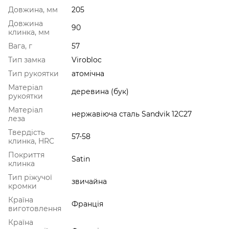
Довжина, мм
205
Довжина
90
клинка, мм
Вага, г
57
Тип замка
Virobloc
Тип рукоятки
атомічна
Матеріал
деревина (бук)
рукоятки
Матеріал
нержавіюча сталь Sandvik 12C27
леза
Твердість
57-58
клинка, HRC
Покриття
Satin
клинка
Тип ріжучої
звичайна
кромки
Країна
Франція
виготовлення
Країна