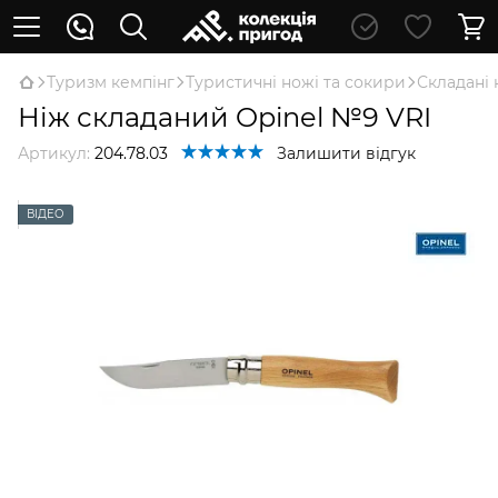
Туризм кемпінг
Туристичні ножі та сокири
Складані 
Ніж складаний Opinel №9 VRI
Артикул:
204.78.03
Залишити відгук
ВІДЕО