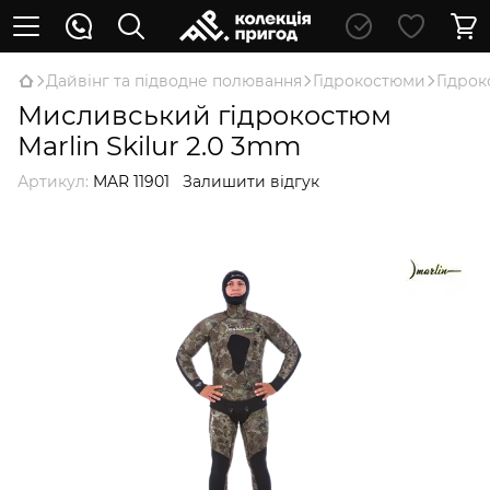
Дайвінг та підводне полювання
Гідрокостюми
Гідро
Мисливський гідрокостюм
Marlin Skilur 2.0 3mm
Артикул:
MAR 11901
Залишити відгук