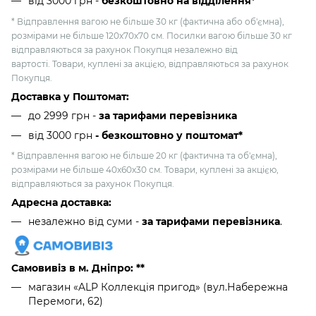
від 3000 грн
-
безкоштовно на відділення*
* Відправлення вагою не більше 30 кг (фактична або об'ємна),
розмірами не більше 120х70х70 см. Посилки вагою більше 30 кг
відправляються за рахунок Покупця незалежно від
вартості. Товари, куплені за акцією, відправляються за рахунок
Покупця.
Доставка у Поштомат:
до 2999 грн -
за тарифами перевізника
від 3000 грн
- безкоштовно у поштомат*
* Відправлення вагою не більше 20 кг (фактична та об'ємна),
розмірами не більше 40х60х30 см. Товари, куплені за акцією,
відправляються за рахунок Покупця.
Адресна доставка:
незалежно від суми -
за тарифами перевізника
.
Самовивіз в м. Дніпро: **
магазин «ALP Коллекція пригод» (вул.Набережна
Перемоги, 62)