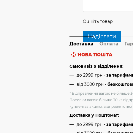
Оцініть товар
Надіслати
Доставка
Оплата
Гар
Самовивіз з відділення:
до 2999 грн -
за тарифам
від 3000 грн
-
безкоштовн
* Відправлення вагою не більше 30
Посилки вагою більше 30 кг відпр
куплені за акцією, відправляютьс
Доставка у Поштомат:
до 2999 грн -
за тарифам