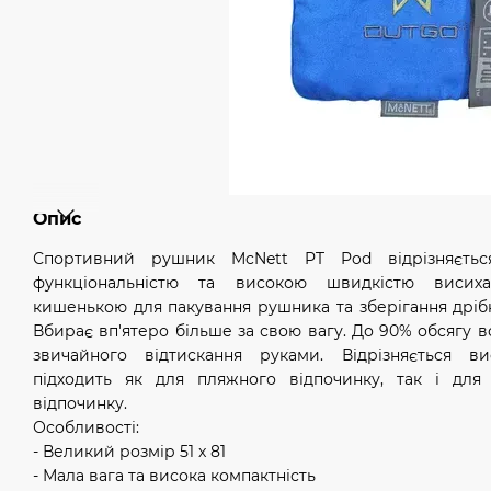
Опис
Спортивний рушник McNett PT Pod відрізняється
функціональністю та високою швидкістю висих
кишенькою для пакування рушника та зберігання дрібн
Вбирає вп'ятеро більше за свою вагу. До 90% обсягу в
звичайного відтискання руками. Відрізняється в
підходить як для пляжного відпочинку, так і для
відпочинку.
Особливості:
- Великий розмір 51 x 81
- Мала вага та висока компактність