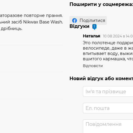
Поширити у соцмережа
гаторазове повторне прання.
Поділитися
ний засіб Nikwax Base Wash.
Відгуки
1
 дрібниць.
Наталья
10.08.2024 в 14:
Это полотенце подарила
велосипеде, даже в ж
впитывает воду, выжим
вшитого кармашка, чт
Відповісти
Новий відгук або комен