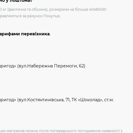
но у поштомат*
0 кг (фактична та об'ємна), розмірами не більше 40х60х30
дправляються за рахунок Покупця.
тарифами перевізника
.
пригод» (вул.Набережна Перемоги, 62)
игод» (вул.Костянтинівська, 71, ТК «Шоколад», ст.м.
аших магазинів можна після попереднього погодження наявності з