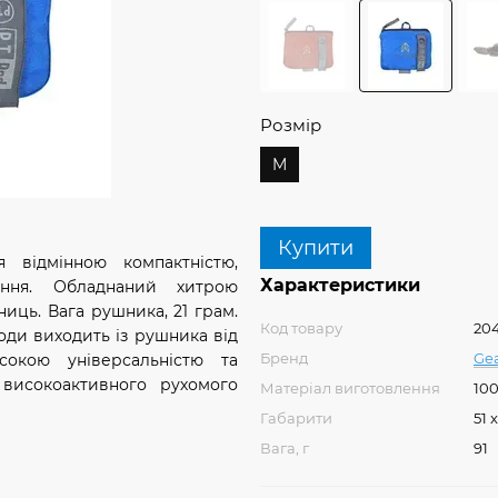
Розмір
M
Купити
 відмінною компактністю,
Характеристики
ання. Обладнаний хитрою
иць. Вага рушника, 21 грам.
Код товару
20
оди виходить із рушника від
Бренд
Gea
исокою універсальністю та
 високоактивного рухомого
Матеріал виготовлення
100
Габарити
51 
Вага, г
91