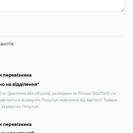
антія
и перевізника
о на відділення*
 кг (фактична або об'ємна), розмірами не більше 120х70х70 см.
авляються за рахунок Покупця незалежно від вартості. Товари,
я за рахунок Покупця.
и перевізника