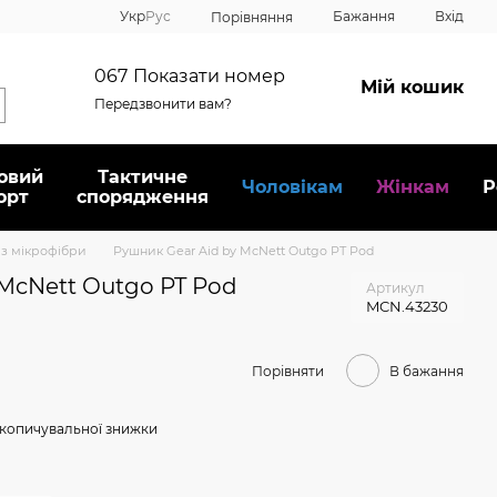
Укр
Рус
Бажання
Вхід
Порівняння
067
Показати номер
Мій кошик
Передзвонити вам?
овий
Тактичне
Чоловікам
Жінкам
Р
орт
спорядження
із мікрофібри
Рушник Gear Aid by McNett Outgo PT Pod
McNett Outgo PT Pod
Артикул
MCN.43230
Порівняти
В бажання
копичувальної знижки