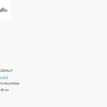
4320ALP
r Aid
% Microfiber
x 81 см