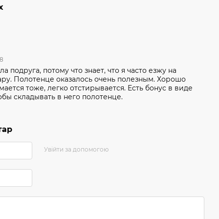
х
08
 подруга, потому что знает, что я часто езжу на
ару. Полотенце оказалось очень полезным. Хорошо
ается тоже, легко отстирывается. Есть бонус в виде
обы складывать в него полотенце.
тар
Увійти за допомогою