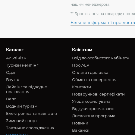
нашим менеджером.
** Бронювання на товар діє протя
Більше інформації про дост
Каталог
Клієнтам
Альпінізм
Вхід до особистого кабінету
Туризм кемпінг
Про ALP
Oдяг
Оплата і доставка
Взуття
Обмін та повернення
Дайвінг та підводне
Контакти
полювання
Подарункові сертифікати
Вело
Угода користувача
Водний туризм
Відгуки про магазин
Електроніка та навігація
Дисконтна програма
Зимовий спорт
Новини
Тактичне спорядження
Вакансії