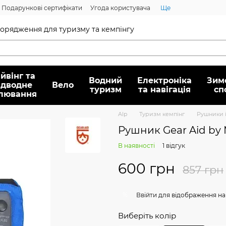
Подарункові сертифікати
Угода користувача
Ще
спорядження для туризму та кемпінгу
йвінг та
Водний
Електроніка
Зим
ідводне
Вело
туризм
та навігація
сп
лювання
Alp
Туризм кемпінг
Рушники 
Рушник Gear Aid by 
В наявності
1 відгук
600 грн
857 грн
%
Ввійти
для відображення на
Виберіть колір