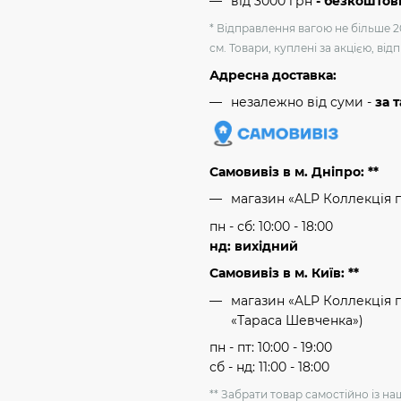
від 3000 грн
- безкоштов
* Відправлення вагою не більше 2
см. Товари, куплені за акцією, ві
Адресна доставка:
незалежно від суми -
за 
Самовивіз в м. Дніпро: **
магазин «ALP Коллекція 
пн - сб: 10:00 - 18:00
нд: вихідний
Самовивіз в м. Київ: **
магазин «ALP Коллекція пр
«Тараса Шевченка»)
пн - пт: 10:00 - 19:00
сб - нд: 11:00 - 18:00
** Забрати товар самостійно із н