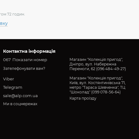
гом 72 годин.
авку
Контактна інформація
067
Показати номер
Магазин "Колекція пригод",
Дніпро, вул. Набережна
Зателефонувати вам?
Перемоги, 62 (096 484-49-27)
Магазин "Колекція пригод",
Viber
Київ, вул. Костянтинівська 71,
Telegram
метро "Тараса Шевченка", ТЦ
"Шоколад" (099 078-56-64)
sale@alp.com.ua
Карта проїзду
Ми в соцмережах