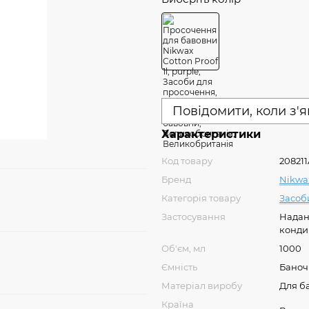
Повідомити, коли з'
Характеристики
Код товару
20821
Бренд
Nikwa
Категорія товару
Засоб
Застосування
Надан
конди
Об'єм, мл
1000
Ємність
Баноч
Матеріал виробу
Для б
Країна