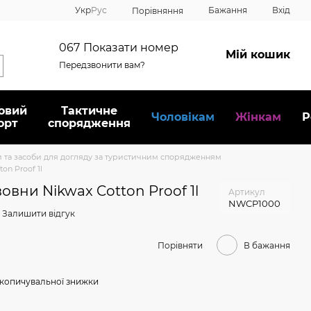
Укр
Рус
Бажання
Вхід
Порівняння
067
Показати номер
Мій кошик
Передзвонити вам?
овий
Тактичне
Чоловікам
Жінкам
Р
орт
спорядження
 та засоби для догляду за туристичним спорядженням
n Proof 1l
вни Nikwax Cotton Proof 1l
Артикул
NWCP1000
Залишити відгук
Порівняти
В бажання
копичувальної знижки