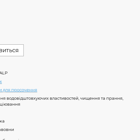
явиться
1ALP
x
и для просочення
ня водовідштовхуючих властивостей, чищення та прання,
ціювання
ка
авовни