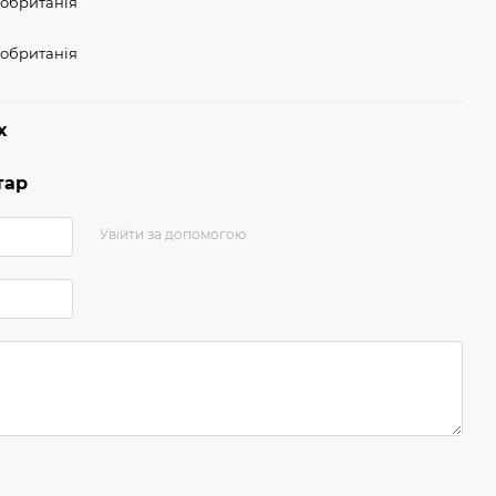
обританія
обританія
х
тар
Увійти за допомогою