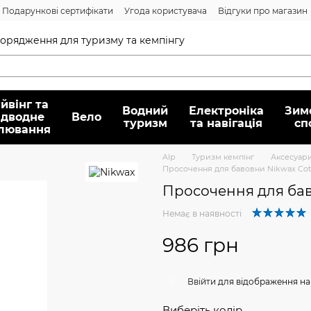
Подарункові сертифікати
Угода користувача
Відгуки про магазин
Договір публічної оферти
спорядження для туризму та кемпінгу
йвінг та
Водний
Електроніка
Зим
ідводне
Вело
туризм
та навігація
сп
лювання
Alp
Туризм кемпінг
Аксесуари
Просочення для бавовни Nikwax Cotto
Просочення для баво
Немає в наявності
986 грн
%
Ввійти
для відображення на
Виберіть колір