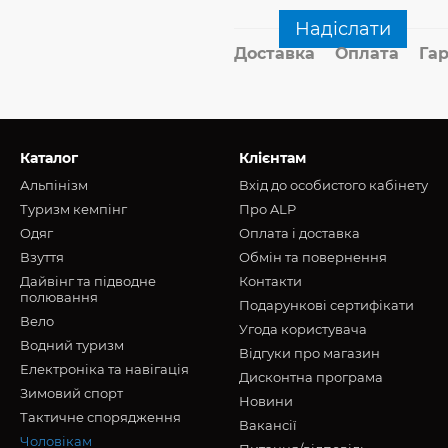
Надіслати
Доставка
Оплата
Гар
Каталог
Клієнтам
Альпінізм
Вхід до особистого кабінету
Туризм кемпінг
Про ALP
Oдяг
Оплата і доставка
Взуття
Обмін та повернення
Дайвінг та підводне
Контакти
полювання
Подарункові сертифікати
Вело
Угода користувача
Водний туризм
Відгуки про магазин
Електроніка та навігація
Дисконтна програма
Зимовий спорт
Новини
Тактичне спорядження
Вакансії
Чоловікам