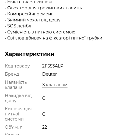
• Бічні сітчасті кишені
• Фіксатор для трекінгових палиць
• Компресійні ремені
• Знімний чохол від дощу
• SOS лейбл
• Сумісність з питною системою
• Світловідбивач на фіксаторі питної трубки
Характеристики
Код товару
211553ALP
Бренд
Deuter
Наявність
З клапаном
клапана
Накидка від
Є
дощу
Кишеня для
питної
Є
системи
Об'єм, л
22