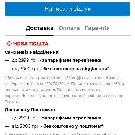
Написати відгук
Доставка
Оплата
Гарантія
Самовивіз з відділення:
до 2999 грн -
за тарифами перевізника
від 3000 грн
-
безкоштовно на відділення*
* Відправлення вагою не більше 30 кг (фактична або об'ємна),
розмірами не більше 120х70х70 см. Посилки вагою більше 30 кг
відправляються за рахунок Покупця незалежно від
вартості. Товари, куплені за акцією, відправляються за рахунок
Покупця.
Доставка у Поштомат:
до 2999 грн -
за тарифами перевізника
від 3000 грн
- безкоштовно у поштомат*