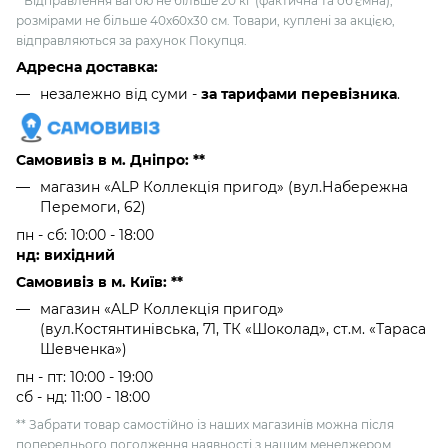
* Відправлення вагою не більше 20 кг (фактична та об'ємна),
розмірами не більше 40х60х30 см. Товари, куплені за акцією,
відправляються за рахунок Покупця.
Адресна доставка:
незалежно від суми -
за тарифами перевізника
.
Самовивіз в м. Дніпро: **
магазин «ALP Коллекція пригод» (вул.Набережна
Перемоги, 62)
пн - сб: 10:00 - 18:00
нд: вихідний
Самовивіз в м. Київ: **
магазин «ALP Коллекція пригод»
(вул.Костянтинівська, 71, ТК «Шоколад», ст.м. «Тараса
Шевченка»)
пн - пт: 10:00 - 19:00
сб - нд: 11:00 - 18:00
** Забрати товар самостійно із наших магазинів можна після
попереднього погодження наявності з нашим менеджером.