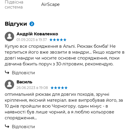
Підвісна
AirScape
система
Відгуки
2
Андрій Коваленко
01.09.2023 в 19:37
Купую все спорядження в Альпі. Рюкзак бомба! Не
терпиться його вже звозити в мандри… Якщо ходите в
довгі мандри чи носите основне спорядження, поки
дівчина біжить поруч з 30-літровим, рекомендую.
Відповісти
Василь
26.06.2023 в 19:08
оптимальний рюкзак для довгих походів, зручні
кріплення, якісний матеріал. вже випробував його, за
10 днів пройшли всю Чорногору. один мінус - в
наявності був лише чорний, а я люблю кольорове
спорядження...
Відповісти