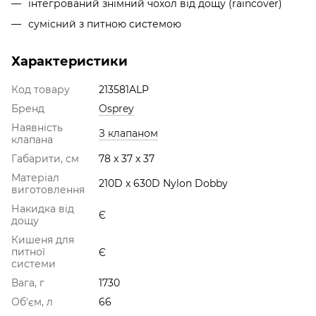
інтегрований знімний чохол від дощу (raincover)
сумісний з питною системою
Характеристики
Код товару
213581ALP
Бренд
Osprey
Наявність
З клапаном
клапана
Габарити, см
78 x 37 x 37
Матеріал
210D x 630D Nylon Dobby
виготовлення
Накидка від
Є
дощу
Кишеня для
питної
Є
системи
Вага, г
1730
Об'єм, л
66