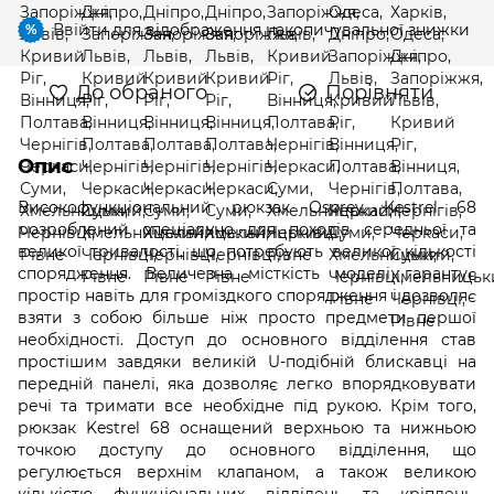
Ввійти
для відображення накопичувальної знижки
%
До обраного
Порівняти
Опис
Високофункціональний рюкзак Osprey Kestrel 68
розроблений спеціально для походів середньої та
великої тривалості, що потребують великої кількості
спорядження. Величезна місткість моделі гарантує
простір навіть для громіздкого спорядження і дозволяє
взяти з собою більше ніж просто предмети першої
необхідності. Доступ до основного відділення став
простішим завдяки великій U-подібній блискавці на
передній панелі, яка дозволяє легко впорядковувати
речі та тримати все необхідне під рукою. Крім того,
рюкзак Kestrel 68 оснащений верхньою та нижньою
точкою доступу до основного відділення, що
регулюється верхнім клапаном, а також великою
кількістю функціональних відділень та кріплень,