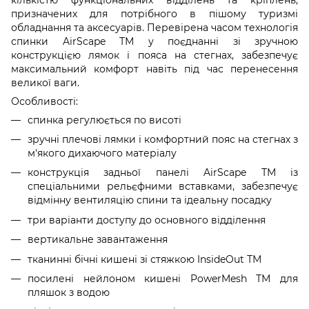
призначених для потрібного в пішому туризмі
обладнання та аксесуарів. Перевірена часом технологія
спинки AirScape ТМ у поєднанні зі зручною
конструкцією лямок і пояса на стегнах, забезпечує
максимальний комфорт навіть під час перенесення
великої ваги.
Особливості:
спинка регулюється по висоті
зручні плечові лямки і комфортний пояс на стегнах з
м'якого дихаючого матеріалу
конструкція задньої панелі AirScape ТМ із
спеціальними рельєфними вставками, забезпечує
відмінну вентиляцію спини та ідеальну посадку
три варіанти доступу до основного відділення
вертикальне завантаження
тканинні бічні кишені зі стяжкою InsideOut ТМ
посилені нейлоном кишені PowerMesh ТМ для
пляшок з водою