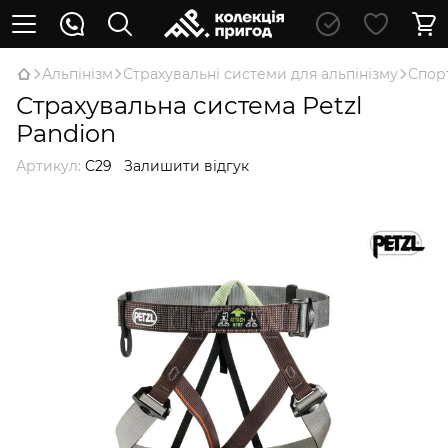
Альпінізм
Страхувальні системи для альпінізму
Спор
Страхувальна система Petzl
Pandion
Артикул:
C29
Залишити відгук