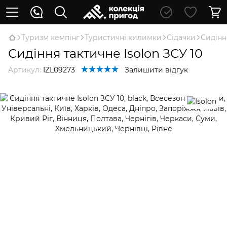
Туризм кемпінг
Туристичні килимки
Сідачки
Сидінн
Сидіння тактичне Isolon ЗСУ 10
Артикул:
IZL09273
Залишити відгук