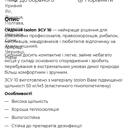
Опис
Сидіння Isolon ЗСУ 10
— найкраще рішення для
військових професіоналів, правоохоронців, рибалок,
мисливців, мандрівників і любителів відпочинку на
природі.
Сидіння досить компактне і легке, займе небагато
місця у складі основного спорядження і зробить
перебування в екстремальних умовах дикої природи
більш комфортним і зручним.
ЗСУ 10 виготовлено з матеріалу Izolon Base підвищеної
щільності 50 кг/м3 (еластичного пінополіетилену)
Особливостi
:
Висока щільність
Хороша теплоізоляція
Вологостійка
Стійка до препаратів дезінфекції