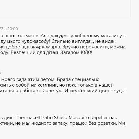
023 в 20:00
 в шоці з комарів. Але дякуємо улюбленому магазину з
аду цього чудо-засобу! Стильно виглядає, не видає
йсно добре відганяє комарів. Зручно переносити, можна
ду. Безпечний для дітей. Загалом 10/10!
25
я моего сада этим летом! Брала специально
зить с собой на кемпинг, но пока только в нашей
ительно работает. Советую. И желтенький цвет - чудо!
 дикі. Thermacell Patio Shield Mosquito Repeller нас
тний, не має жодного запаху, працює без розетки. Ми