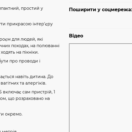
омпактний, простий у
Поширити у соцмережа
ти прикрасою інтер'єру
Відео
роєм для людей, які
ичних походах, на полюванні
одять на пікніки.
бути про проводи і
ається навіть дитина. До
вагітних та алергіків.
S включає сам пристрій, 1
том, що розраховано на
ти окремо.
х метрів