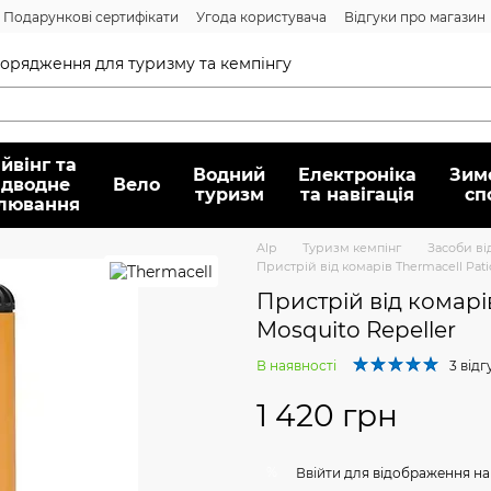
Подарункові сертифікати
Угода користувача
Відгуки про магазин
Договір публічної оферти
спорядження для туризму та кемпінгу
йвінг та
Водний
Електроніка
Зим
ідводне
Вело
туризм
та навігація
сп
лювання
Alp
Туризм кемпінг
Засоби ві
Пристрій від комарів Thermacell Pati
Пристрій від комарів
Mosquito Repeller
В наявності
3 відг
1 420 грн
%
Ввійти
для відображення на