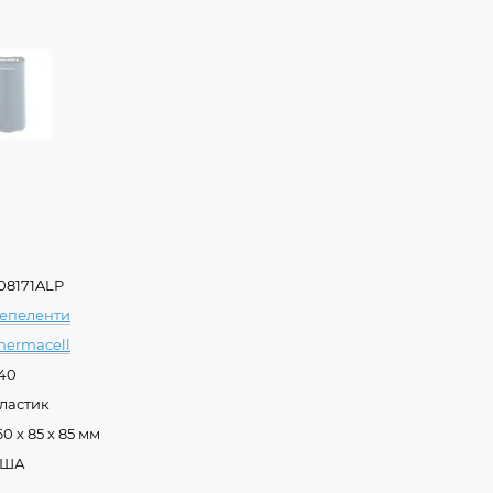
08171ALP
епеленти
hermacell
40
ластик
60 х 85 х 85 мм
США