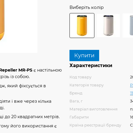
Виберіть колір
Купити
Характеристики
 Repeller MR-PS
є настільною
ізь із собою.
Код товару
2
Категорія товару
Р
ж, який фіксується в
Бренд
T
Вага, г
3
іяти і вже через кілька
і.
Матеріал виготовлення
п
і до 20 квадратних метрів.
Габарити
1
Країна реєстрації бренду
 тому його використання є