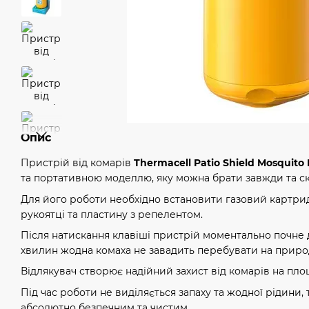
Опис
Пристрій від комарів
Thermacell Patio Shield Mosquito
та портативною моделлю, яку можна брати завжди та скр
Для його роботи необхідно встановити газовий картрид
рукоятці та пластину з репелентом.
Після натискання клавіші пристрій моментально почне д
хвилин жодна комаха не завадить перебувати на природ
Відлякувач створює надійний захист від комарів на площ
Під час роботи не виділяється запаху та жодної рідини,
абсолютно безпечним та чистим.