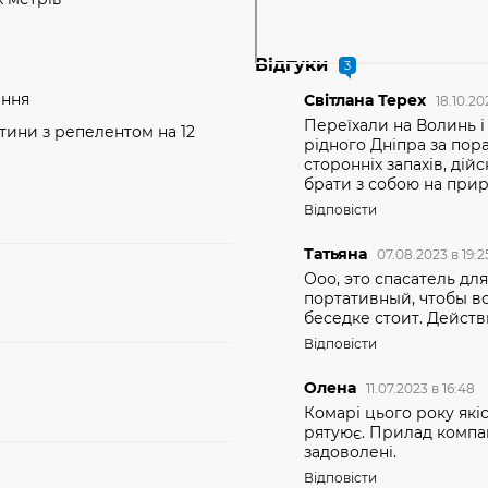
Відгуки
3
ання
Cвiтлана Терех
18.10.2
Переїхали на Волинь і
тини з репелентом на 12
рідного Дніпра за пор
сторонніх запахів, ді
брати з собою на приро
Відповісти
Татьяна
07.08.2023 в 19:
Ооо, это спасатель дл
портативный, чтобы во
беседке стоит. Действ
Відповісти
Олена
11.07.2023 в 16:48
Комарі цього року якісь
рятуює. Прилад компак
задоволені.
Відповісти