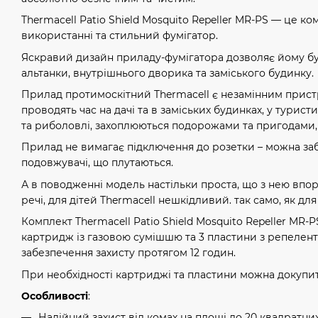
Thermacell Patio Shield Mosquito Repeller MR-PS — це к
використанні та стильний фумігатор.
Яскравий дизайн приладу-фумігатора дозволяє йому бу
альтанки, внутрішнього дворика та заміського будинку.
Прилад протимоскітний Thermacell є незамінним прист
проводять час на дачі та в заміських будинках, у турист
та риболовлі, захоплюються подорожами та пригодами, х
Прилад не вимагає підключення до розетки – можна за
подовжувачі, що плутаються.
А в поводженні модель настільки проста, що з нею впор
речі, для дітей Thermacell нешкідливий. так само, як для 
Комплект Thermacell Patio Shield Mosquito Repeller MR-P
картридж із газовою сумішшю та 3 пластини з репелен
забезпечення захисту протягом 12 годин.
При необхідності картриджі та пластини можна докупи
Особливості
:
Надійний захист від комах на площі до 20 квадратни