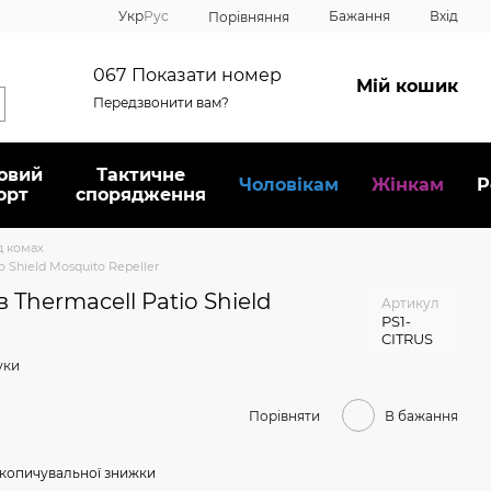
Укр
Рус
Бажання
Вхід
Порівняння
067
Показати номер
Мій кошик
Передзвонити вам?
овий
Тактичне
Чоловікам
Жінкам
Р
орт
спорядження
д комах
o Shield Mosquito Repeller
 Thermacell Patio Shield
Артикул
PS1-
CITRUS
уки
Порівняти
В бажання
копичувальної знижки