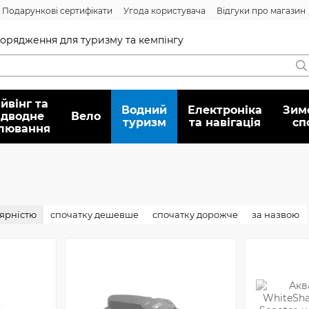
Подарункові сертифікати
Угода користувача
Відгуки про магазин
Договір публічної оферти
спорядження для туризму та кемпінгу
йвінг та
Водний
Електроніка
Зим
ідводне
Вело
туризм
та навігація
сп
лювання
лярністю
спочатку дешевше
спочатку дорожче
за назвою