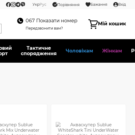
Укр
Рус
Бажання
Вхід
Порівняння
067
Показати номер
Мій кошик
Передзвонити вам?
овий
Тактичне
Чоловікам
Жінкам
Р
орт
спорядження