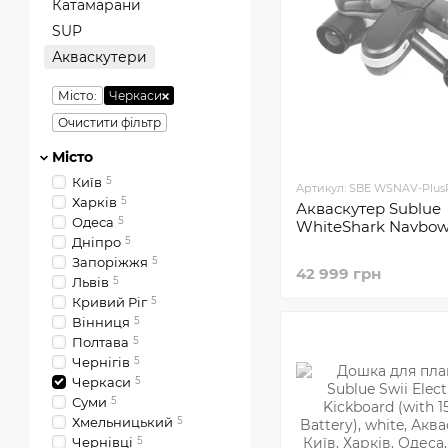
Катамарани
SUP
Акваскутери
Мiсто:
Черкаси
Очистити фільтр
Мiсто
Київ
5
Артикул: SBE WSNAV-Plu
Харків
5
Акваскутер Sublue
Одеса
5
WhiteShark Navbow
Днiпро
5
Запоріжжя
5
42 999 грн
Львів
5
Кривий Ріг
5
Вінниця
5
Полтава
5
Чернігів
5
Черкаси
5
Суми
5
Хмельницький
5
Чернівці
5