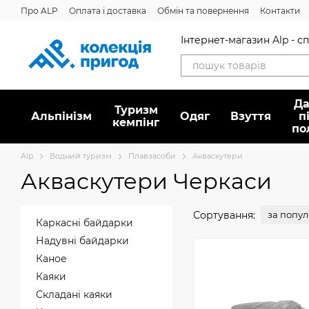
Перейти до основного контенту
Про ALP
Оплата і доставка
Обмін та повернення
Контакти
Дисконтна програма
Новини
Вакансії
Питання/відповідь
Інтернет-магазин Alp - 
Да
Туризм
Альпінізм
Oдяг
Взуття
п
кемпінг
по
Alp
Водний туризм
Плавзасоби
Акваскутери
Акваскутери Черкаси
Сортування:
за попу
Каркасні байдарки
Надувні байдарки
Каное
Каяки
Складані каяки