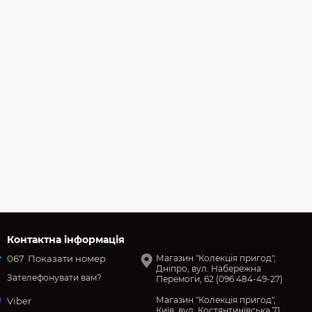
Контактна інформація
067
Показати номер
Магазин "Колекція пригод",
Дніпро, вул. Набережна
Зателефонувати вам?
Перемоги, 62 (096 484-49-27)
Магазин "Колекція пригод",
Viber
Київ, вул. Костянтинівська 71,