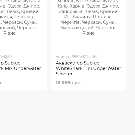
E WSMIX
Артикул: SBE WSTINIUN
р Sublue
Акваскутер Sublue
k Mix Underwater
WhiteShark Tini UnderWater
Scooter
н
16 999 грн