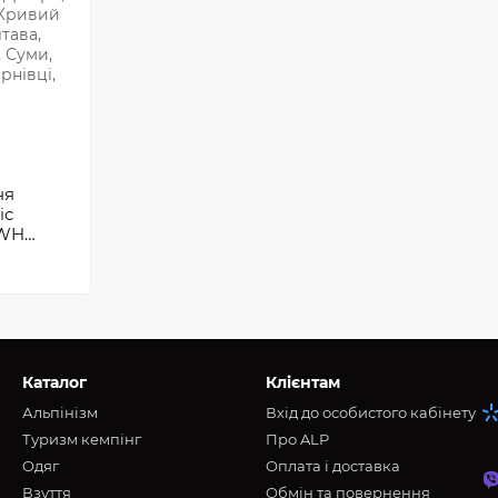
ня
ic
8WH
Каталог
Клієнтам
Альпінізм
Вхід до особистого кабінету
Туризм кемпінг
Про ALP
Oдяг
Оплата і доставка
Взуття
Обмін та повернення