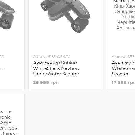
sPG
Артикул: SBE WSNAV
Артикул: SB
Акваскутер Sublue
Акваскуте
 +
WhiteShark Navbow
WhiteShar
UnderWater Scooter
Scooter
36 999 грн
17 999 гр