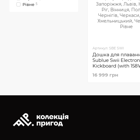
Рівне
5
Артикул: SBE SWI
Дошка для плаван
Sublue Swii Electron
Kickboard (with 15
Battery)
16 999 грн