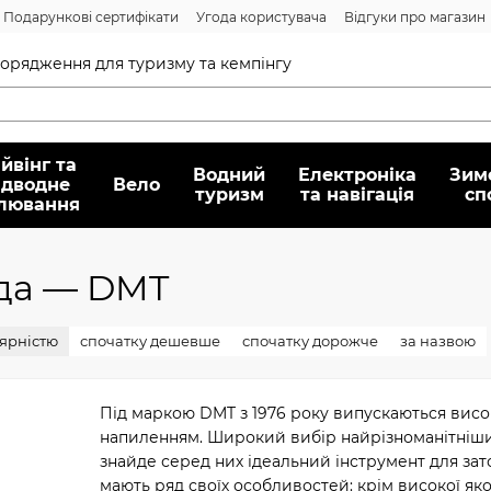
Подарункові сертифікати
Угода користувача
Відгуки про магазин
Договір публічної оферти
спорядження для туризму та кемпінгу
йвінг та
Водний
Електроніка
Зим
ідводне
Вело
туризм
та навігація
сп
лювання
нда — DMT
лярністю
спочатку дешевше
спочатку дорожче
за назвою
Під маркою DMT з 1976 року випускаються висо
напиленням. Широкий вибір найрізноманітніши
знайде серед них ідеальний інструмент для зато
мають ряд своїх особливостей: крім високої якос