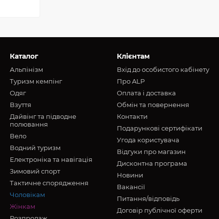
Каталог
Клієнтам
Альпінізм
Вхід до особистого кабінету
Туризм кемпінг
Про ALP
Oдяг
Оплата і доставка
Взуття
Обмін та повернення
Дайвінг та підводне
Контакти
полювання
Подарункові сертифікати
Вело
Угода користувача
Водний туризм
Відгуки про магазин
Електроніка та навігація
Дисконтна програма
Зимовий спорт
Новини
Тактичне спорядження
Вакансії
Чоловікам
Питання/відповідь
Жінкам
Договір публічної оферти
Розпродаж