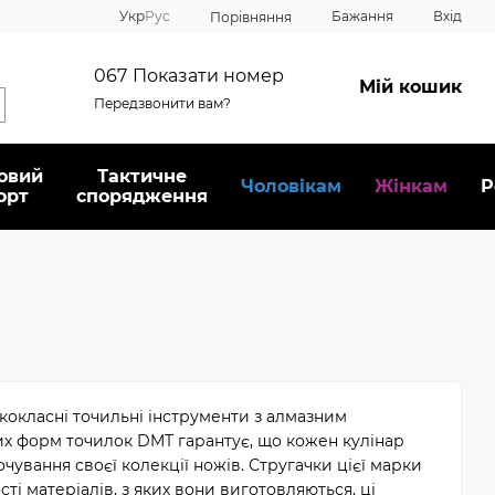
Укр
Рус
Бажання
Вхід
Порівняння
067
Показати номер
Мій кошик
Передзвонити вам?
овий
Тактичне
Чоловікам
Жінкам
Р
орт
спорядження
кокласні точильні інструменти з алмазним
х форм точилок DMT гарантує, що кожен кулінар
чування своєї колекції ножів. Стругачки цієї марки
ті матеріалів, з яких вони виготовляються, ці