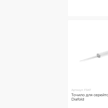
Артикул: FSKF
Точило для серейт
Diafold