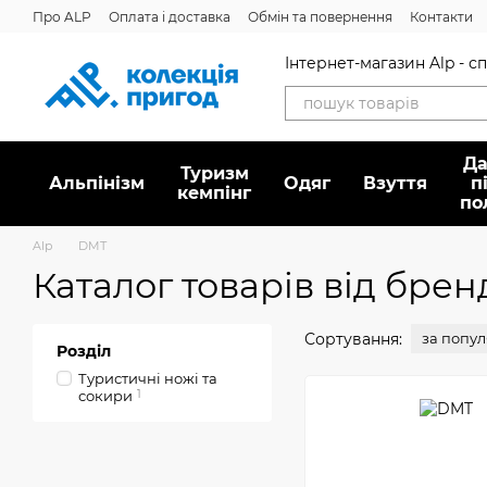
Перейти до основного контенту
Про ALP
Оплата і доставка
Обмін та повернення
Контакти
Дисконтна програма
Новини
Вакансії
Питання/відповідь
Інтернет-магазин Alp - 
Да
Туризм
Альпінізм
Oдяг
Взуття
п
кемпінг
по
Alp
DMT
Каталог товарів від бре
Сортування:
за попу
Розділ
Туристичні ножі та
сокири
1