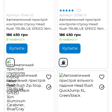
1
Артикул: 11246-02
Артикул: 12398-01
Автоматичний пристрій
Автоматичний пристрій
контролю спуску Head
контролю спуску Head
Rush TRUBLUE SPEED 16m
Rush TRUBLUE SPEED 16m
Aluminum Carabiner
Petzl P58 S
186 450 грн
186 450 грн
В наявності
В наявності
Купити
Купити