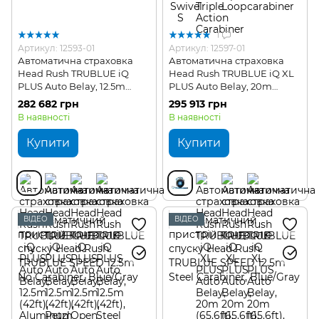
1
Артикул: 12593-01
Артикул: 12597-01
Автоматична страховка
Автоматична страховка
Head Rush TRUBLUE iQ
Head Rush TRUBLUE iQ XL
PLUS Auto Belay, 12.5m
PLUS Auto Belay, 20m
(42ft)
(65.6ft)
282 682 грн
295 913 грн
В наявності
В наявності
Купити
Купити
ВІДЕО
ВІДЕО