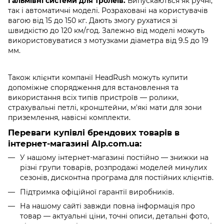
Гальмівні системи для тролеїв.
Випускаються як ручні,
так і автоматичні моделі. Розраховані на користувачів
вагою від 15 до 150 кг. Дають змогу рухатися зі
швидкістю до 120 км/год. Залежно від моделі можуть
використовуватися з мотузками діаметра від 9.5 до 19
мм.
Також клієнти компанії HeadRush можуть купити
допоміжне спорядження для встановлення та
використання всіх типів пристроїв — ролики,
страхувальні петлі, кронштейни, м'які мати для зони
приземлення, навісні комплекти.
Переваги купівлі брендових товарів в
інтернет-магазині Alp.com.ua:
У нашому інтернет-магазині постійно — знижки на
різні групи товарів, розпродажі моделей минулих
сезонів, дисконтна програма для постійних клієнтів.
Підтримка офіційної гарантії виробників.
На нашому сайті завжди повна інформація про
товар — актуальні ціни, точні описи, детальні фото,