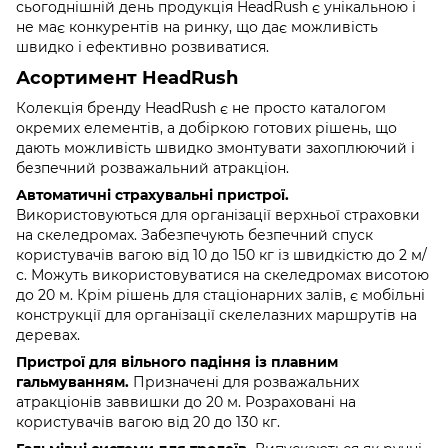
сьогоднішній день продукція HeadRush є унікальною і
не має конкурентів на ринку, що дає можливість
швидко і ефективно розвиватися.
Асортимент HeadRush
Колекція бренду HeadRush є не просто каталогом
окремих елементів, а добіркою готових рішень, що
дають можливість швидко змонтувати захоплюючий і
безпечний розважальний атракціон.
Автоматичні страхувальні пристрої.
Використовуються для організації верхньої страховки
на скеледромах. Забезпечують безпечний спуск
користувачів вагою від 10 до 150 кг із швидкістю до 2 м/
с. Можуть використовуватися на скеледромах висотою
до 20 м. Крім рішень для стаціонарних залів, є мобільні
конструкції для організації скелелазних маршрутів на
деревах.
Пристрої для вільного падіння із плавним
гальмуванням.
Призначені для розважальних
атракціонів заввишки до 20 м. Розраховані на
користувачів вагою від 20 до 130 кг.