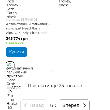
Артикул: ZS 11446-01
Автоматичний гальмівний
пристрій Head Rush
zipSTOP IR Zip Line Brake
1/2 Inch Trolley
345 774 грн
В наявності
Купити
Показати ще 25 товарів
Назад
Вперед
1
з 3