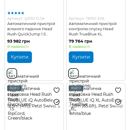
Артикул: QJ150-12,5A
Артикул: TB150-20A
Автоматичний пристрій
Автоматичний пристрій
вільного падіння Head
контролю спуску Head
Rush QuickJump 1.5
Rush TrueBlue XL
RipCord
93 982 грн
79 764 грн
В наявності
В наявності
Купити
Купити
ВІДЕО
ВІДЕО