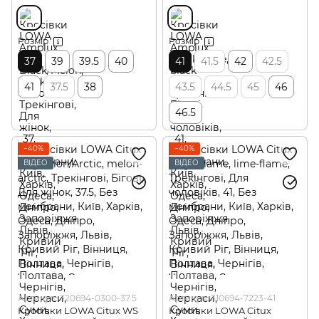
Розмір
Розмір
37
39
39.5
40
41
41.5
42
42.5
41
37.5
38
43.5
44.5
45
46
46.5
−40%
−40%
ВІДЕО
ВІДЕО
Артикул: 320694-0300-37.5
Артикул: 310694-7223-41
Кросівки LOWA Citux WS
Кросівки LOWA Citux