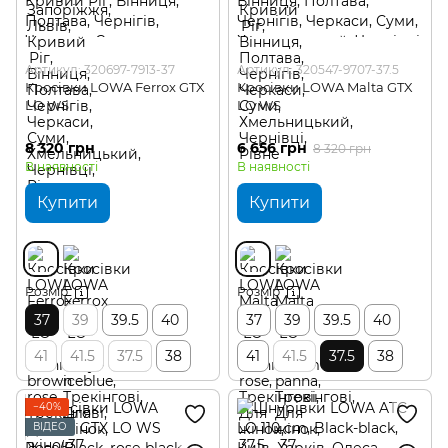
Артикул: 320697-7913-37
Артикул: 320547-9707-37.5
Кросівки LOWA Ferrox GTX
Кросівки LOWA Malta GTX
LO WS
LO WS
8 320 грн
6 656 грн
8 320 грн
В наявності
В наявності
Купити
Купити
Розмір
Розмір
37
39
39.5
40
37
39
39.5
40
41
41.5
37.5
38
41
41.5
37.5
38
−40%
ВІДЕО