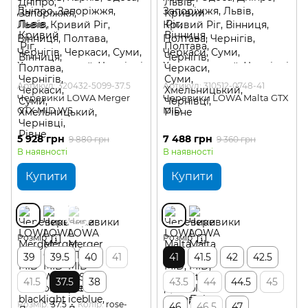
Артикул: 320432-5099-37.5
Артикул: 310512-0748-41
Черевики LOWA Merger
Черевики LOWA Malta GTX
GTX MID WS
MID
5 928 грн
7 488 грн
9 880 грн
9 360 грн
В наявності
В наявності
Купити
Купити
Розмір
Розмір
39
39.5
40
41
41
41.5
42
42.5
41.5
37.5
38
43.5
44
44.5
45
Розмір
37.5
Колір
rose-
46
46.5
47