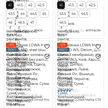
41
41.5
42
42.5
41
41.5
42
42.5
43.5
44
44.5
45
43.5
44
44.5
46
46.5
47
46.5
Розмір
41
Колір
black-
Розмір
41
Колір
anthracite-
orange
bronze
−25%
−20%
ВІДЕО
ВІДЕО
1
Артикул: 310703-9785-41
Артикул: 320511-0653-36.5
Черевики LOWA Innox Pro
Черевики LOWA Malta GTX
GTX MID
MID WS