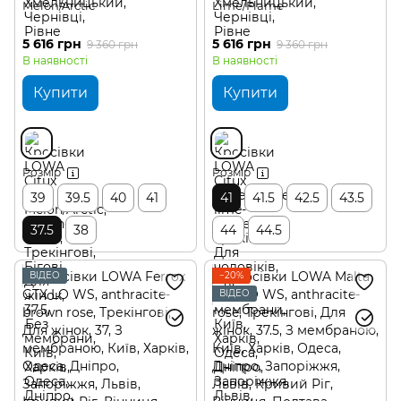
Melon/Arctic
Lime/Flame
5 616 грн
5 616 грн
9 360 грн
9 360 грн
В наявності
В наявності
Купити
Купити
Розмір
Розмір
39
39.5
40
41
41
41.5
42.5
43.5
37.5
38
44
44.5
ВІДЕО
−20%
ВІДЕО