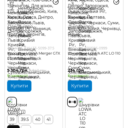
Артикул: 320433-5099-37.5
Артикул: 830586-0999
Кросівки LOWA Merger GTX
Шнурівки LOWA ATC LO 110
LO WS Rose/Black
cm
5 304 грн
234 грн
8 840 грн
В наявності
В наявності
Купити
Купити
Розмір
39
39.5
40
41