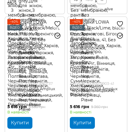
black
Розмір
41
Колір
olive
−40%
−40%
ВІДЕО
ВІДЕО
Артикул: 320695-9962-37
Артикул: 310695-9903-41
Кросівки LOWA Amplux
Кросівки LOWA Amplux
WS Black/Melon
Black/Lime
5 616 грн
5 616 грн
9 360 грн
9 360 грн
В наявності
В наявності
Купити
Купити