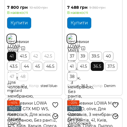
7 800 грн
7 488 грн
10 400 грн
9 360 грн
В наявності
В наявності
Купити
Купити
Розмір
Розмір
41
41.5
42
42.5
37
39
39.5
40
43.5
44
45
46.5
41
41.5
36.5
37.5
47
48
38
Розмір
41
Колір
steel blue-
Розмір
36.5
Колір
Denim
mustard
−40%
−20%
ВІДЕО
ВІДЕО