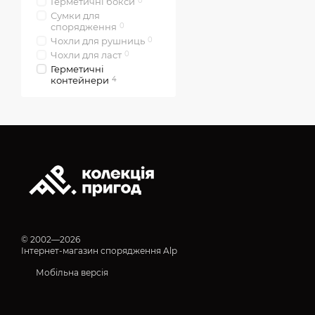
Герметичні бокси
0
Сумки для
спорядження
0
Чохли для рушниць
0
Чохли для ласт
0
Герметичні
контейнери
4
© 2002—2026
Інтернет-магазин спорядження Alp
Мобільна версія