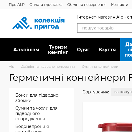
Перейти до основного контенту
Про ALP
Оплата і доставка
Обмін та повернення
Контакти
Дисконтна програма
Новини
Вакансії
Питання/відповідь
Інтернет-магазин Alp - 
Да
Туризм
Альпінізм
Oдяг
Взуття
п
кемпінг
по
Alp
Дайвінг та підводне полювання
Сумки та контейнери
Герметичні контейнери F
Сортування:
за попу
Бокси для підводної
зйомки
Сумки та чохли для
підводного
спорядження
Водонепроникні
контейнери