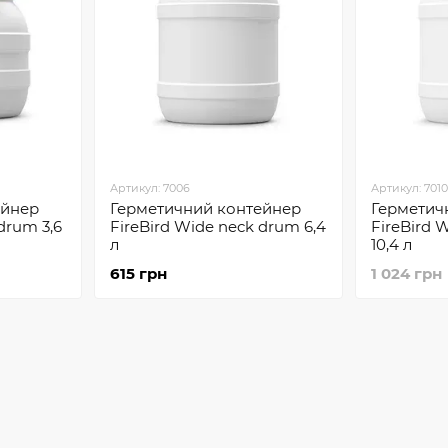
Артикул: 7006
Артикул: 701
ейнер
Герметичний контейнер
Герметич
drum 3,6
FireBird Wide neck drum 6,4
FireBird 
л
10,4 л
615 грн
1 024 грн