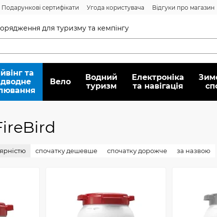
Подарункові сертифікати
Угода користувача
Відгуки про магазин
Договір публічної оферти
спорядження для туризму та кемпінгу
йвінг та
Водний
Електроніка
Зим
ідводне
Вело
туризм
та навігація
сп
лювання
ireBird
лярністю
спочатку дешевше
спочатку дорожче
за назвою