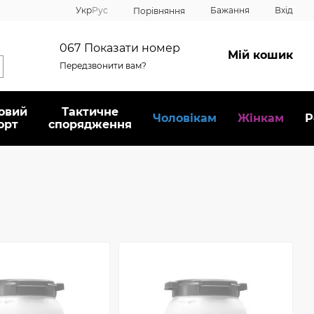
Укр
Рус
Бажання
Вхід
Порівняння
067
Показати номер
Мій кошик
Передзвонити вам?
овий
Тактичне
Чоловікам
Жінкам
Р
орт
спорядження