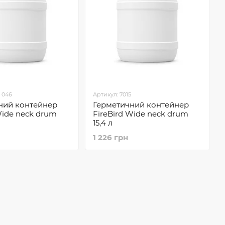
0 046
Артикул: 7015
ний контейнер
Герметичний контейнер
Wide neck drum
FireBird Wide neck drum
15,4 л
1 226 грн