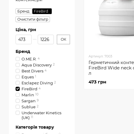
Бренд:
FireBird
Очистити фільтр
Ціна, грн
Від Ціна, грн
До Ціна, грн
ОК
Бренд
Артикул: 7003
O.ME.R.
4
Герметичний конт
Aqua Discovery
2
FireBird Wide neck 
Best Divers
4
л
Eques
1
473 грн
Esclapez Diving
2
FireBird
4
Marlin
10
Sargan
9
Sublue
2
Underwater Kinetics
(UK)
11
Категорія товару