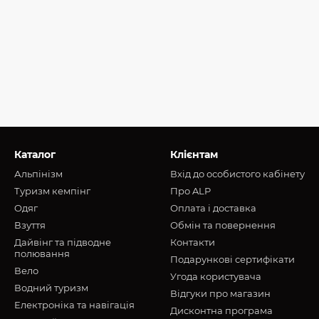
Каталог
Клієнтам
Альпінізм
Вхід до особистого кабінету
Туризм кемпінг
Про ALP
Oдяг
Оплата і доставка
Взуття
Обмін та повернення
Дайвінг та підводне
Контакти
полювання
Подарункові сертифікати
Вело
Угода користувача
Водний туризм
Відгуки про магазин
Електроніка та навігація
Дисконтна програма