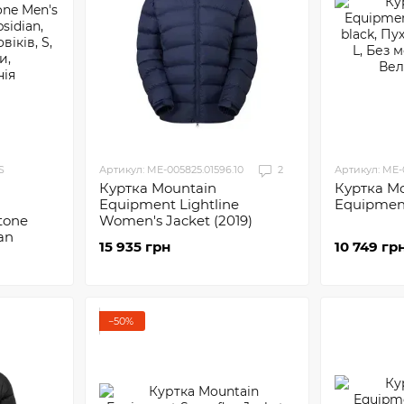
S
Артикул: ME-005825.01596.10
2
Артикул: ME-
Куртка M
Куртка Mountain
Equipment
Equipment Lightline
tone
Women's Jacket (2019)
an
10 749 гр
15 935 грн
−50%