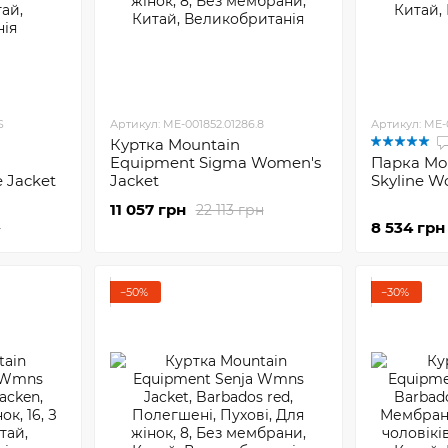
S
Артикул: ME-001852.01286.8
Артикул: ME-
Куртка Mountain
Equipment Sigma Women's
Парка Mo
 Jacket
Jacket
Skyline W
11 057 грн
22 113 грн
8 534 грн
н
−50%
−30%