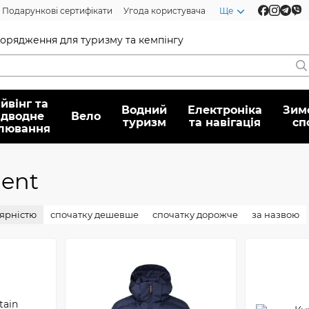
Подарункові сертифікати
Угода користувача
Ще
спорядження для туризму та кемпінгу
йвінг та
Водний
Електроніка
Зим
ідводне
Вело
туризм
та навігація
сп
лювання
ent
лярністю
спочатку дешевше
спочатку дорожче
за назвою