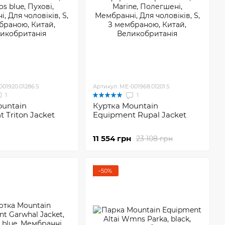
001920.01286.S
Артикул: ME-001968.01201.S
1
1
ountain
Куртка Mountain
 Triton Jacket
Equipment Rupal Jacket
11 554 грн
23 108 грн
−50%