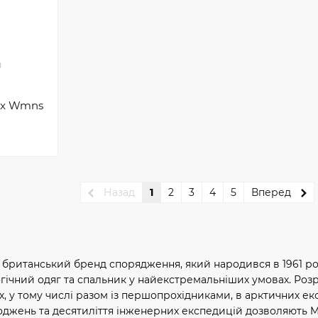
8
ux Wmns
Назад
1
2
3
4
5
Вперед
британський бренд спорядження, який народився в 1961 році
ічний одяг та спальник у найекстремальніших умовах. Розр
, у тому числі разом із першопрохідниками, в арктичних ек
оджень та десятиліття інженерних експедицій дозволяють Mo