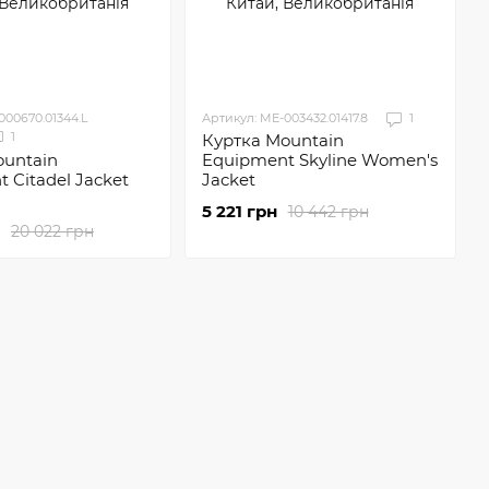
000670.01344.L
Артикул: ME-003432.01417.8
1
1
Куртка Mountain
ountain
Equipment Skyline Women's
 Citadel Jacket
Jacket
5 221 грн
10 442 грн
20 022 грн