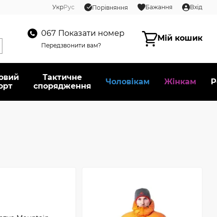
Укр
Рус
Бажання
Вхід
Порівняння
067
Показати номер
Мій кошик
Передзвонити вам?
овий
Тактичне
Чоловікам
Жінкам
Р
орт
спорядження