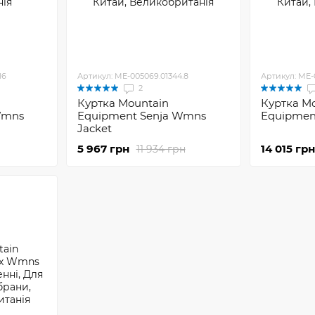
16
Артикул: ME-005069.01344.8
Артикул: ME-
2
Куртка Mountain
Куртка M
Wmns
Equipment Senja Wmns
Equipment
Jacket
5 967 грн
14 015 грн
11 934 грн