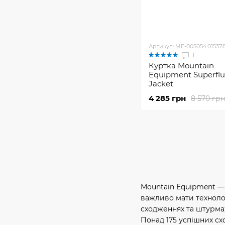
Артикул: ME-005054.01537.
1
Куртка Mountain
Equipment Superfl
Jacket
4 285 грн
8 570 грн
Mountain Equipment — 
важливо мати технолог
сходженнях та штурмах
Понад 175 успішних сх