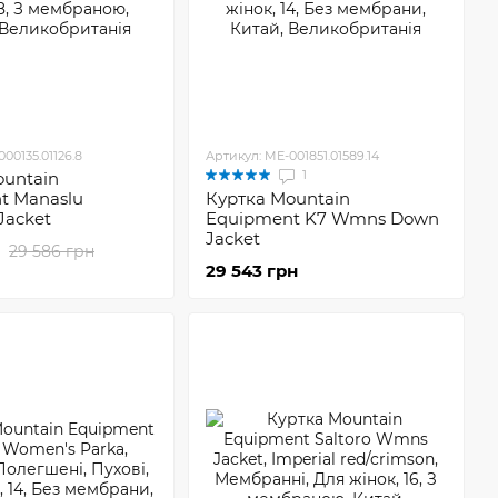
00135.01126.8
Артикул: ME-001851.01589.14
1
ountain
t Manaslu
Куртка Mountain
Jacket
Equipment K7 Wmns Down
Jacket
29 586 грн
29 543 грн