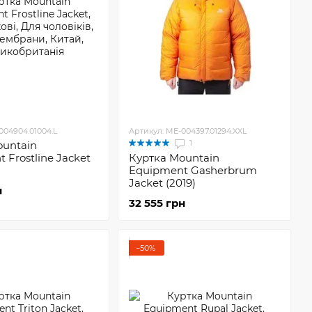
004904.01004.L
Артикул: ME-004397.01294.XXL
1
ountain
 Frostline Jacket
Куртка Mountain
Equipment Gasherbrum
Jacket (2019)
н
32 555 грн
−50%