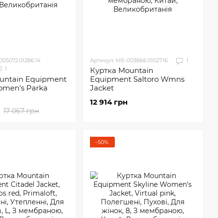
005072.01286.14
Артикул: ME-003866.01027.16
1
1
Куртка Mountain
untain Equipment
Equipment Saltoro Wmns
omen's Parka
Jacket
12 914 грн
17 067 грн
−50%