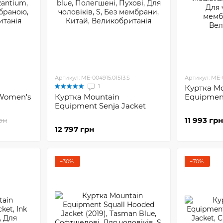
Артикул: ME-004915.01513.S
Артикул: ME-
1
Куртка M
 Women's
Куртка Mountain
Equipment
Equipment Senja Jacket
11 993 грн
рн
12 797 грн
−30%
−70%