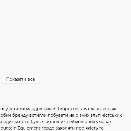
Показати все
 у затятих мандрівників. Творці не з чуток знають як
обки бренду встигли побувати на різних альпіністських
спедиціях та в будь-яких інших неймовірних умовах.
untain Equipment гордо заявляти про якість та