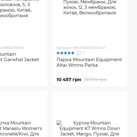
003865.01596.S
Артикул: ME-005831.01004.12
1
ountain
 Garwhal Jacket
Парка Mountain Equipment
Altai Wmns Parka
10 457 грн
20 914 грн