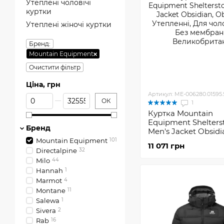
Утеплені чоловічі
куртки
Утеплені жіночі куртки
Бренд:
Mountain Equipment
Очистити фільтр
Ціна, грн
Артикул: ME-006280.01595.
Від Ціна, грн
До Ціна, грн
ОК
1
Куртка Mountain
Equipment Shelters
Бренд
Men's Jacket Obsidi
Mountain Equipment
101
11 071 грн
Directalpine
32
Milo
44
Hannah
1
Marmot
4
Montane
11
Salewa
1
Sivera
2
Rab
16