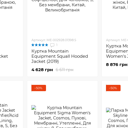
Артикул: ME-002928.01398.S
Артикул: ME-0
1
Куртка M
Куртка Mountain
Equipmen
cket
Equipment Squall Hooded
Women's 
Jacket (2019)
8 876 грн
4 628 грн
6 611 грн
−50%
−50%