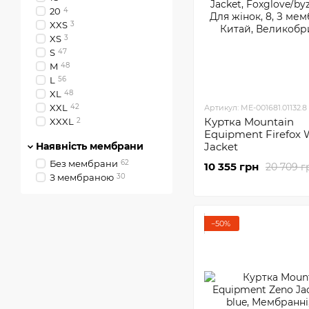
20
4
XXS
3
XS
3
S
47
M
48
L
56
XL
48
XXL
42
Артикул: ME-001681.01132.8
Куртка Mountain
XXXL
2
Equipment Firefox
42/164
0
Наявність мембрани
Jacket
44/164
0
46/170
0
Без мембрани
62
10 355 грн
20 709 г
48/176
0
З мембраною
30
50/182
0
54/182
0
54/188
0
−50%
56/188
0
58/182
0