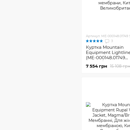
Артикул: ME-000148.01749 
3
Куртка Mountain
Equipment Lightline
(ME-000148.01749
Confier/Acid liner)
7 554 грн
15 108 гр