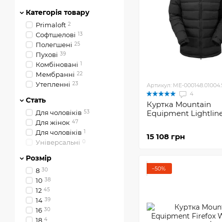
Категорія товару
Primaloft
2
Софтшелові
13
Полегшені
25
Пухові
39
Комбіновані
1
Мембранні
22
Утепленні
23
Артикул: ME-000148.01004.
4
Стать
Куртка Mountain
Для чоловіків
53
Equipment Lightline
Для жінок
47
Для чоловiкiв
1
15 108 грн
Універсальні
0
Розмір
−50%
8
30
10
38
12
45
14
39
16
30
18
4