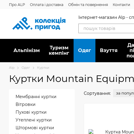
Перейти до основного контенту
Про ALP
Оплата і доставка
Обмін та повернення
Контакти
Інтернет-магазин Alp - 
Да
Туризм
Альпінізм
Oдяг
Взуття
п
кемпінг
по
Alp
Oдяг
Куртки
Куртки Mountain Equipm
Сортування:
за попу
Мембранні куртки
Вітровки
Пухові куртки
Утеплені куртки
Штормові куртки