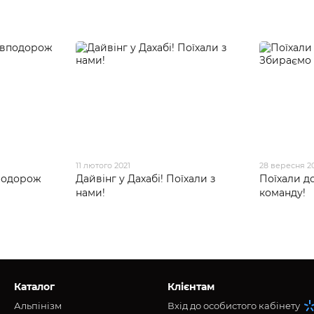
11 лютого 2021
28 вересня 2
подорож
Дайвінг у Дахабі! Поїхали з
Поїхали д
нами!
команду!
Каталог
Клієнтам
Альпінізм
Вхід до особистого кабінету