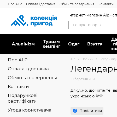
Перейти до основного контенту
Про ALP
Оплата і доставка
Обмін та повернення
Контакти
Інтернет-магазин Alp - 
Да
Туризм
Альпінізм
Oдяг
Взуття
п
кемпінг
по
Про ALP
Alp
Новини
Заходи від
Легендарни
Оплата і доставка
Обмін та повернення
10 березня 2020
Контакти
Дякуємо, що читаєте на
Подарункові
українською 💙💛
сертифікати
Угода користувача
Поділитися