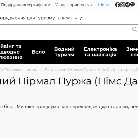
Подарункові сертифікати
Угода користувача
Ще
спорядження для туризму та кемпінгу
йвінг та
Водний
Електроніка
Зим
ідводне
Вело
туризм
та навігація
сп
лювання
 ALP Колекція пригод
Легендарний Нірмал Пуржа (Німс Дай) – зустріч у Д
й Нірмал Пуржа (Німс Дай)
ш блог. Ми вже працюємо над перекладом цієї сторінки, не