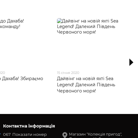
020
15 січня 2020
о Дахаба! Збираємо
Дайвінг на новій яхті Sea
Legend! Далекий Південь
Червоного моря!
Контактна інформація
067
Показати номер
Магазин "Колекція пригод",