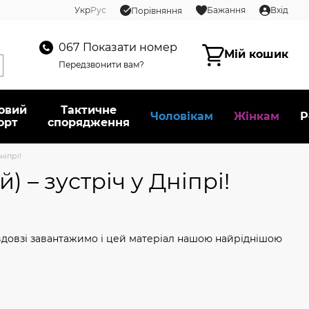
Укр
Рус
Бажання
Вхід
Порівняння
067
Показати номер
Мій кошик
Передзвонити вам?
овий
Тактичне
Чоловікам
Жінкам
Р
орт
спорядження
ніпрі!
 – зустріч у Дніпрі!
вдовзі завантажимо і цей матеріал нашою найріднішою