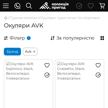
Туризм кемпінг
Окуляри туристичні та спортивні
Окуляри AVK
Фільтр
За популярністю
1
Бренд
Avk