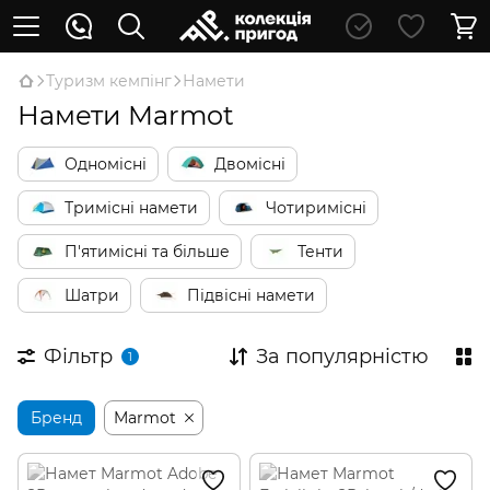
Туризм кемпінг
Намети
Намети Marmot
Одномісні
Двомісні
Тримісні намети
Чотиримісні
П'ятимісні та більше
Тенти
Шатри
Підвісні намети
Фільтр
За популярністю
1
Бренд
Marmot