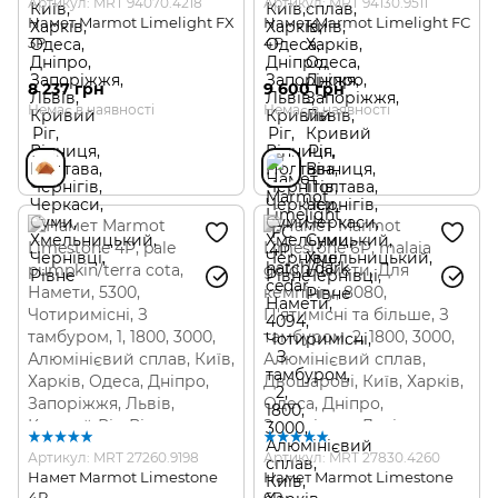
Артикул: MRT 94070.4218
Артикул: MRT 94130.9511
Намет Marmot Limelight FX
Намет Marmot Limelight FС
3P
4P
8 237 грн
9 600 грн
Немає в наявності
Немає в наявності
Артикул: MRT 27260.9198
Артикул: MRT 27830.4260
Намет Marmot Limestone
Намет Marmot Limestone
4P
6P