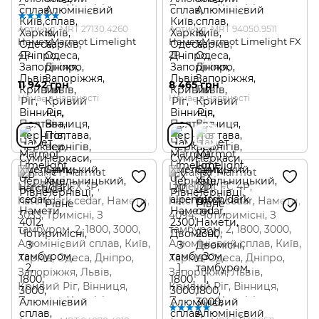
Артикул: MRT 27130.4260
Артикул: MRT 94050.9511
Намет Marmot Limelight
Намет Marmot Limelight FX
4P
2P
11 942 грн
8 465 грн
Немає в наявності
Немає в наявності