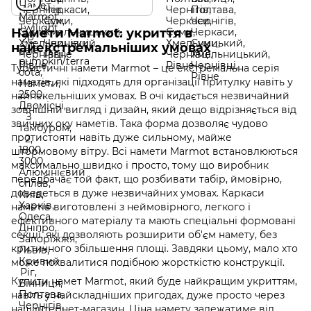
Намети Marmot: укриття в
найекстремальніших умовах
Туристичні намети Marmot – це екстремальна серія
наметів, які підходять для організації притулку навіть у
найпекельніших умовах. В очі кидається незвичайний
зовнішній вигляд і дизайн, який дещо відрізняється від
звичних оку наметів. Така форма дозволяє чудово
протистояти навіть дуже сильному, майже
штормовому вітру. Всі намети Marmot встановлюються
максимально швидко і просто, тому що виробник
передбачає той факт, що розбивати табір, ймовірно,
доведеться в дуже незвичайних умовах. Каркаси
наметів виготовлені з неймовірного, легкого і
ефективного матеріалу та мають спеціальні формовані
секції, які дозволяють розширити об'єм намету, без
критичного збільшення площі. Завдяки цьому, мало хто
може похвалитися подібною жорсткістю конструкції.
Купити намет Marmot, який буде найкращим укриттям,
навіть у найскладніших пригодах, дуже просто через
наш інтернет-магазин. Ціна намету залежатиме від