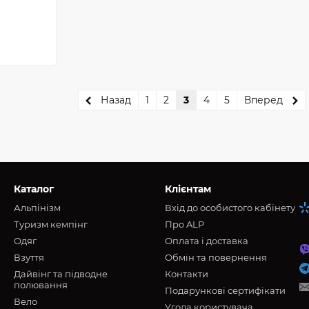
Назад
1
2
3
4
5
Вперед
Каталог
Клієнтам
Альпінізм
Вхід до особистого кабінету
Туризм кемпінг
Про ALP
Oдяг
Оплата і доставка
Взуття
Обмін та повернення
Дайвінг та підводне
Контакти
полювання
Подарункові сертифікати
Вело
Угода користувача