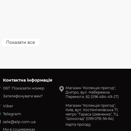
Показати все
Контактна інформація
067
Показати номер
Магазин "Колекція пригод",
Дніпро, вул. Набережна
Зателефонувати вам?
Перемоги, 62 (096 484-49-27)
Магазин "Колекція пригод",
Viber
Київ, вул. Костянтинівська 71,
Telegram
метро "Тараса Шевченка", ТЦ
"Шоколад" (099 078-56-64)
sale@alp.com.ua
Карта проїзду
Ми в соцмережах