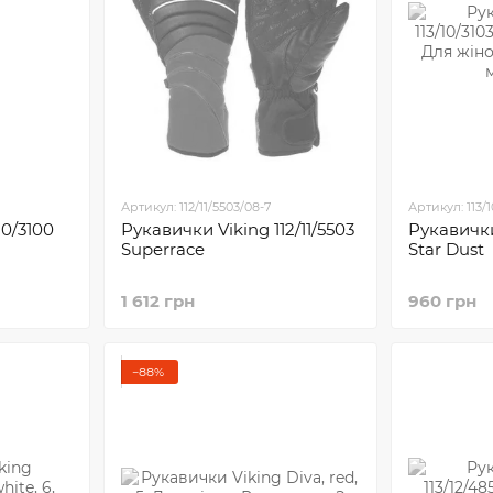
Артикул: 112/11/5503/08-7
Артикул: 113/1
10/3100
Рукавички Viking 112/11/5503
Рукавички 
Superrace
Star Dust
1 612 грн
960 грн
−88%