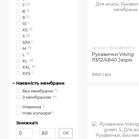
7
20
8
10
9
10
10
1
XS
33
S
66
S/M
2
Артикул: 113/12/4840/01-6
M
79
Рукавички Viking
L
77
113/12/4840 Jaspis
XL
48
XXL
33
XXS
1
960 грн
Наявність мембрани
Без мембрани
72
З мембраною
44
Новинка
3
Нові кольори!
1
Знижка%
Від Знижка%
До Знижка%
ОК