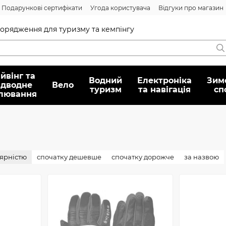
Подарункові сертифікати
Угода користувача
Відгуки про магазин
Договір публічної оферти
спорядження для туризму та кемпінгу
йвінг та
Водний
Електроніка
Зим
ідводне
Вело
туризм
та навігація
сп
лювання
лярністю
спочатку дешевше
спочатку дорожче
за назвою