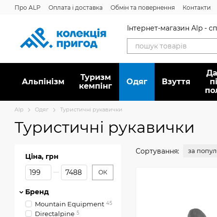
Перейти до основного контенту
Про ALP
Оплата і доставка
Обмін та повернення
Контакти
Дисконтна програма
Новини
Вакансії
Питання/відповідь
Інтернет-магазин Alp - 
Да
Туризм
Альпінізм
Oдяг
Взуття
п
кемпінг
по
Alp
Oдяг
Туристичні рукавички
Туристичні рукавички
Сортування:
за попу
Ціна, грн
Від Ціна, грн
До Ціна, грн
ОК
Бренд
Mountain Equipment
45
Directalpine
5