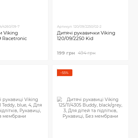
14/4260/09-7
Артикул: 120/09/2250/02-2
 Viking
Дитячі рукавички Viking
9 Racetronic
120/09/2250 Kid
199 грн
494 грн
−55%