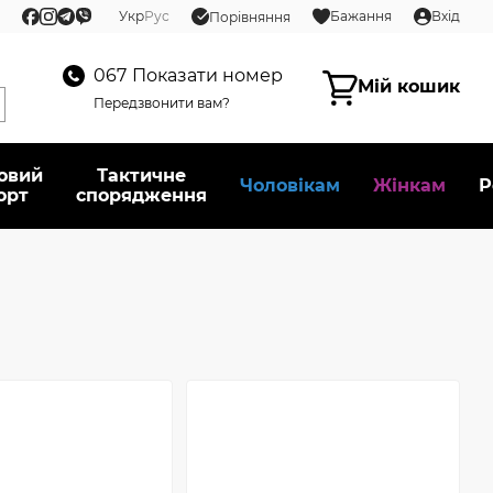
Укр
Рус
Бажання
Вхід
Порівняння
067
Показати номер
Мій кошик
Передзвонити вам?
овий
Тактичне
Чоловікам
Жінкам
Р
орт
спорядження