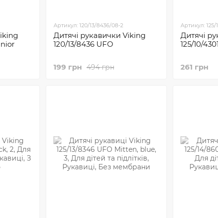
Артикул: 120/13/8436/08-2
Артикул: 125/
iking
Дитячі рукавички Viking
Дитячі ру
nior
120/13/8436 UFO
125/10/430
199 грн
261 грн
494 грн