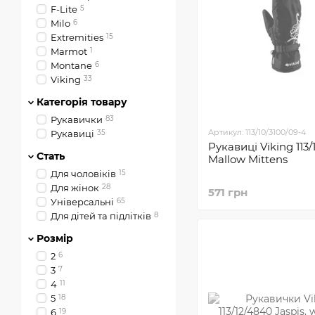
F-Lite
5
Milo
6
Extremities
15
Marmot
1
Montane
6
Viking
33
Категорія товару
Рукавички
83
Артикул: 113/10/3100/09-4
Рукавиці
35
Рукавиці Viking 113/
Стать
Mallow Mittens
Для чоловіків
15
Для жінок
28
571 грн
Універсальні
65
Для дітей та підлітків
8
Розмір
2
6
3
7
4
11
5
18
6
19