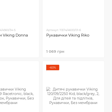
14/4560/34-5
Артикул: 113/14/4600/01-6
и Viking Donna
Рукавички Viking Riko
1 069 грн
−60%