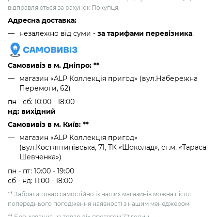
відправляються за рахунок Покупця.
Адресна доставка:
незалежно від суми -
за тарифами перевізника
.
Самовивіз в м. Дніпро: **
магазин «ALP Коллекція пригод» (вул.Набережна
Перемоги, 62)
пн - сб: 10:00 - 18:00
нд: вихідний
Самовивіз в м. Київ: **
магазин «ALP Коллекція пригод»
(вул.Костянтинівська, 71, ТК «Шоколад», ст.м. «Тараса
Шевченка»)
пн - пт: 10:00 - 19:00
сб - нд: 11:00 - 18:00
** Забрати товар самостійно із наших магазинів можна після
попереднього погодження наявності з нашим менеджером.
** Бронювання на товар діє протягом 72 годин.