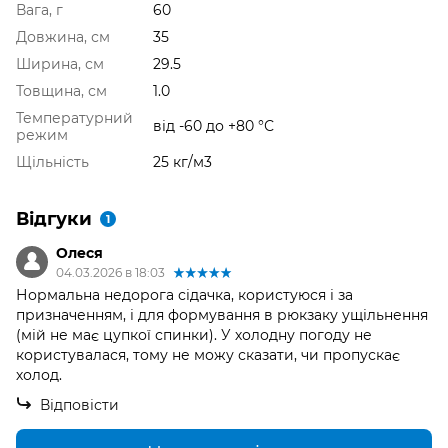
Вага, г
60
Довжина, см
35
Ширина, см
29.5
Товщина, см
1.0
Температурний
від -60 до +80 °С
режим
Щільність
25 кг/м3
Відгуки
1
Олеся
04.03.2026 в 18:03
Нормальна недорога сідачка, користуюся і за
призначенням, і для формування в рюкзаку ущільнення
(мій не має цупкої спинки). У холодну погоду не
користувалася, тому не можу сказати, чи пропускає
холод.
Відповісти