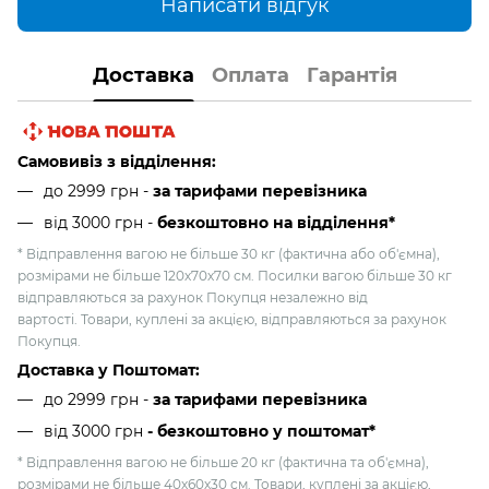
Написати відгук
Доставка
Оплата
Гарантія
Самовивіз з відділення:
до 2999 грн -
за тарифами перевізника
від 3000 грн
-
безкоштовно на відділення*
* Відправлення вагою не більше 30 кг (фактична або об'ємна),
розмірами не більше 120х70х70 см. Посилки вагою більше 30 кг
відправляються за рахунок Покупця незалежно від
вартості. Товари, куплені за акцією, відправляються за рахунок
Покупця.
Доставка у Поштомат:
до 2999 грн -
за тарифами перевізника
від 3000 грн
- безкоштовно у поштомат*
* Відправлення вагою не більше 20 кг (фактична та об'ємна),
розмірами не більше 40х60х30 см. Товари, куплені за акцією,