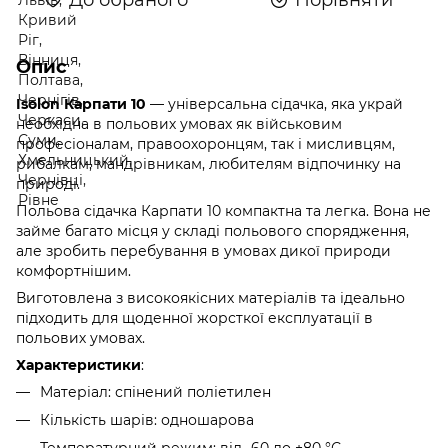
Опис
Isolon Карпати 10
— універсальна сідачка, яка украй
необхідна в польових умовах як військовим
професіоналам, правоохоронцям, так і мисливцям,
рибалкам, мандрівникам, любителям відпочинку на
природі.
Польова сідачка Карпати 10 компактна та легка. Вона не
займе багато місця у складі польового спорядження,
але зробить перебування в умовах дикої природи
комфортнішим.
Виготовлена з високоякісних матеріалів та ідеально
підходить для щоденної жорсткої експлуатації в
польових умовах.
Характеристики
:
Матеріал: спінений поліетилен
Кількість шарів: одношарова