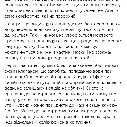
область носа та рота. Ви можете дихати вільно носом у
повнолицевій масці для сноркелінгу Oceanreef Aria так
само комфортно, як і на поверхні!
Повітря, що видихається, виводиться безпосередньо у
воду через клапан видиху і не змішується з тим, що
вдихається. Таким чином, не утворюється мертвого
простору і не підвищується концентрація вуглекислого
газу при вдиху. Вода, що потрапляє в маску,
накопичується в нижній частині маски і не заважає
огляду й не викликає подразнення очей.
Верхня частина трубки обладнана хвилевідбійником і
сухим клапаном, що запобігає попаданню води при
пірнанні. Силіконова обтюрація S-подібної форми
надійно ізолює внутрішній простір маски від попадання
води, не залишаючи слідів на обличчі. Система
кріплень дозволяє швидко зняти/підігнати маску і не
заплутує довге волосся. За допомогою спеціального
утримувача можна приєднати до маски екшн-камеру
Go Pro. Маска дозволяє розмістити всередині оправу
для окулярів (продається окремо), а також підібрати
індивідуальний колір ременів кріплення.