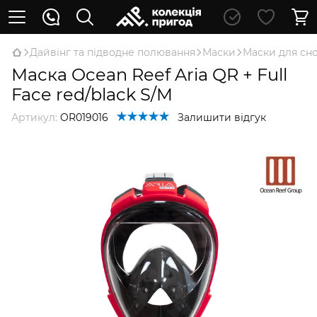
Дайвінг та підводне полювання
Маски
Маски для сн
Маска Ocean Reef Aria QR + Full
Face red/black S/M
Артикул:
OR019016
Залишити відгук