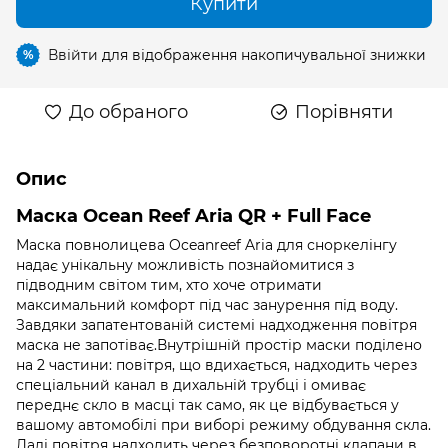
Купити
Ввійти
для відображення накопичувальної знижки
%
До обраного
Порівняти
Опис
Маска Ocean Reef Aria QR + Full Face
Маска повнолицева Oceanreef Aria для сноркелінгу
надає унікальну можливість познайомитися з
підводним світом тим, хто хоче отримати
максимальний комфорт під час занурення під воду.
Завдяки запатентованій системі надходження повітря
маска не запотіває.Внутрішній простір маски поділено
на 2 частини: повітря, що вдихається, надходить через
спеціальний канал в дихальній трубці і омиває
переднє скло в масці так само, як це відбувається у
вашому автомобілі при виборі режиму обдування скла.
Далі повітря надходить через безповоротні клапани в