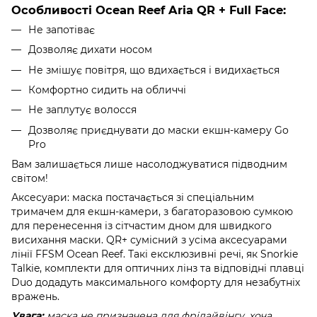
Особливостi Ocean Reef Aria QR + Full Face:
Не запотіває
Дозволяє дихати носом
Не змішує повітря, що вдихається і видихається
Комфортно сидить на обличчі
Не заплутує волосся
Дозволяє приєднувати до маски екшн-камеру Go
Pro
Вам залишається лише насолоджуватися підводним
світом!
Аксесуари: маска постачається зі спеціальним
тримачем для екшн-камери, з багаторазовою сумкою
для перенесення із сітчастим дном для швидкого
висихання маски. QR+ сумісний з усіма аксесуарами
лінії FFSM Ocean Reef. Такі ексклюзивні речі, як Snorkie
Talkie, комплекти для оптичних лінз та відповідні плавці
Duo додадуть максимального комфорту для незабутніх
вражень.
Увага:
маска не призначена для фрідайвінгу, хоча