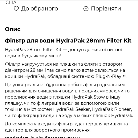
До обраного
Порівняти
Опис
Фільтр для води HydraPak 28mm Filter Kit
HydraPak 28mm Filter Kit — доступ до чистої питної
води в будь-якому місці!
Фільтр накручується на пляшки та фляги з отвором
діаметром 28 мм і так само легко встановлюється на
кришки HydraPak, обладнані системою Plug-N-Play™.
Це універсальне з'єднання робить фільтр ідеальним
рішенням для очищення води в похідних умовах, чи то
переливання води з пляшки HydraPak Stow в іншу
пляшку, чи то фільтрація води за допомогою сили
тяжіння з місткостей HydraPak Seeker, HydraPak Pioneer,
чи то фільтрація води на ходу з м'яких пляшок HydraPak.
До комплекту входить: фільтр, адаптер для кришки та
адаптер для зворотного промивання.