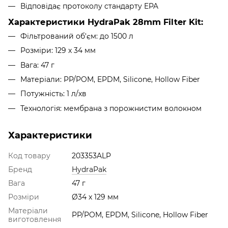
Відповідає протоколу стандарту EPA
Характеристики HydraPak 28mm Filter Kit:
Фільтрований об'єм: до 1500 л
Розміри: 129 x 34 мм
Вага: 47 г
Матеріали: PP/POM, EPDM, Silicone, Hollow Fiber
Потужність: 1 л/хв
Технологія: мембрана з порожнистим волокном
Характеристики
Код товару
203353ALP
Бренд
HydraPak
Вага
47 г
Розміри
Ø34 x 129 мм
Матеріали
PP/POM, EPDM, Silicone, Hollow Fiber
виготовлення