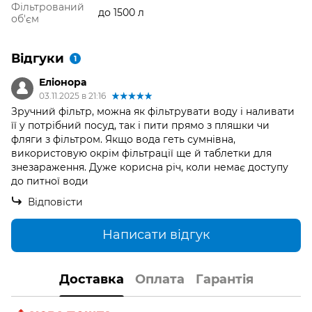
Фільтрований
до 1500 л
об'єм
Відгуки
1
Еліонора
03.11.2025 в 21:16
Зручний фільтр, можна як фільтрувати воду і наливати
її у потрібний посуд, так і пити прямо з пляшки чи
фляги з фільтром. Якщо вода геть сумнівна,
використовую окрім фільтрації ще й таблетки для
знезараження. Дуже корисна річ, коли немає доступу
до питної води
Відповісти
Написати відгук
Доставка
Оплата
Гарантія