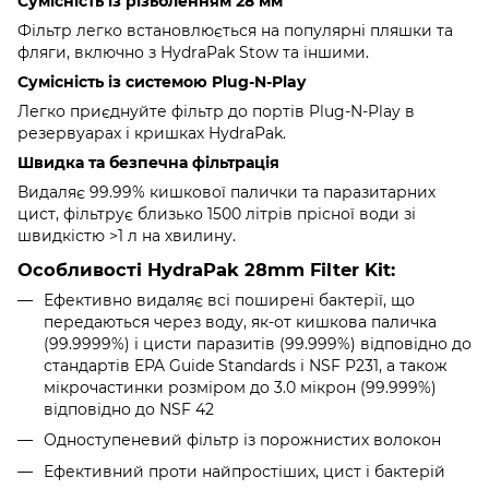
Сумісність із різьбленням 28 мм
Фільтр легко встановлюється на популярні пляшки та
фляги, включно з HydraPak Stow та іншими.
Сумісність із системою Plug-N-Play
Легко приєднуйте фільтр до портів Plug-N-Play в
резервуарах і кришках HydraPak.
Швидка та безпечна фільтрація
Видаляє 99.99% кишкової палички та паразитарних
цист, фільтрує близько 1500 літрів прісної води зі
швидкістю >1 л на хвилину.
Особливості HydraPak 28mm Filter Kit:
Ефективно видаляє всі поширені бактерії, що
передаються через воду, як-от кишкова паличка
(99.9999%) і цисти паразитів (99.999%) відповідно до
стандартів EPA Guide Standards і NSF P231, а також
мікрочастинки розміром до 3.0 мікрон (99.999%)
відповідно до NSF 42
Одноступеневий фільтр із порожнистих волокон
Ефективний проти найпростіших, цист і бактерій