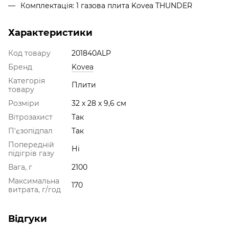
Комплектація: 1 газова плита Kovea THUNDER
Характеристики
Код товару
201840ALP
Бренд
Kovea
Категорія
Плити
товару
Розміри
32 х 28 х 9,6 см
Вітрозахист
Так
П'єзопідпал
Так
Попередній
Ні
підігрів газу
Вага, г
2100
Максимальна
170
витрата, г/год
Відгуки