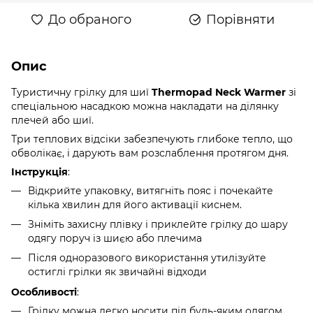
До обраного
Порівняти
Опис
Туристичну грілку для шиї
Thermopad Neck Warmer
зі
спеціальною насадкою можна накладати на ділянку
плечей або шиї.
Три теплових відсіки забезпечують глибоке тепло, що
обволікає, і дарують вам розслаблення протягом дня.
Інструкція
:
Відкрийте упаковку, витягніть пояс і почекайте
кілька хвилин для його активації киснем.
Зніміть захисну плівку і приклейте грілку до шару
одягу поруч із шиєю або плечима
Після одноразового використання утилізуйте
остиглі грілки як звичайні відходи
Особливості
:
Грілку можна легко носити під будь-яким одягом