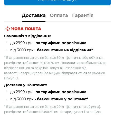
Доставка
Оплата
Гарантія
Самовивіз з відділення:
до 2999 грн -
за тарифами перевізника
від 3000 грн
-
безкоштовно на відділення*
* Відправлення вагою не більше 30 кг (фактична або об'ємна),
розмірами не більше 120х70х70 см. Посилки вагою більше 30 кг
відправляються за рахунок Покупця незалежно від
вартості. Товари, куплені за акцією, відправляються за рахунок
Покупця.
Доставка у Поштомат:
до 2999 грн -
за тарифами перевізника
від 3000 грн
- безкоштовно у поштомат*
* Відправлення вагою не більше 20 кг (фактична та об'ємна),
розмірами не більше 40х60х30 см. Товари, куплені за акцією,