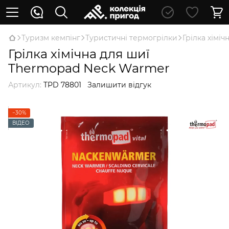
Туризм кемпінг
Туристичні термогрілки
Грілка хімі
Грілка хімічна для шиї
Thermopad Neck Warmer
Артикул:
TPD 78801
Залишити відгук
−30%
ВІДЕО