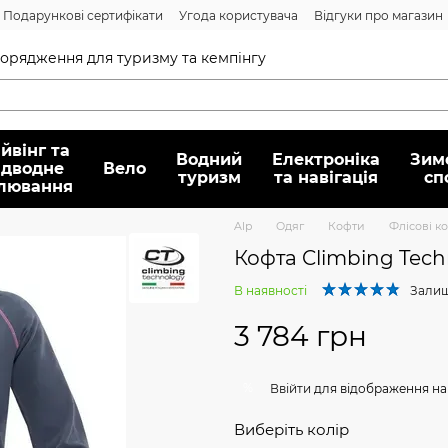
Подарункові сертифікати
Угода користувача
Відгуки про магазин
Договір публічної оферти
спорядження для туризму та кемпінгу
йвінг та
Водний
Електроніка
Зим
ідводне
Вело
туризм
та навігація
сп
лювання
Alp
Oдяг
Кофти
Флісові к
Кофта Climbing Tech
В наявності
Залиш
3 784 грн
%
Ввійти
для відображення на
Виберіть колір