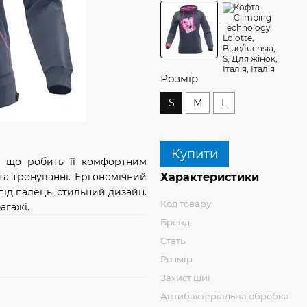
Розмір
S
M
L
Купити
и, що робить її комфортним
Характеристики
та тренуванні. Ергономічний
під палець, стильний дизайн.
Код товару
агажі.
Бренд
Стать
Розмір
Захист шиї
Антибактеріальна обробка