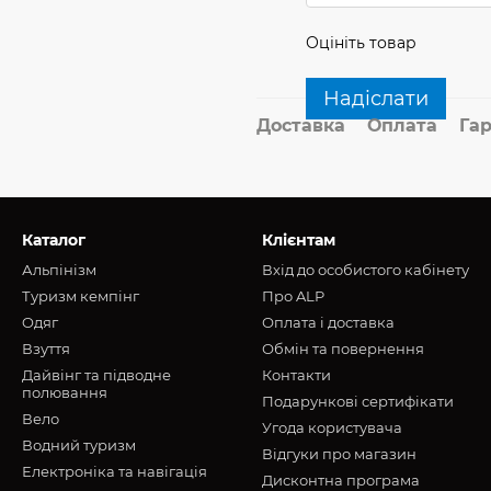
Оцініть товар
Надіслати
Доставка
Оплата
Гар
Каталог
Клієнтам
Альпінізм
Вхід до особистого кабінету
Туризм кемпінг
Про ALP
Oдяг
Оплата і доставка
Взуття
Обмін та повернення
Дайвінг та підводне
Контакти
полювання
Подарункові сертифікати
Вело
Угода користувача
Водний туризм
Відгуки про магазин
Електроніка та навігація
Дисконтна програма