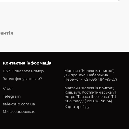
антія
Контактна інформація
067
Показати номер
Магазин "Колекція пригод",
Дніпро, вул. Набережна
Зателефонувати вам?
Перемоги, 62 (096 484-49-27)
Магазин "Колекція пригод",
Viber
Київ, вул. Костянтинівська 71,
Telegram
метро "Тараса Шевченка", ТЦ
"Шоколад" (099 078-56-64)
sale@alp.com.ua
Карта проїзду
Ми в соцмережах