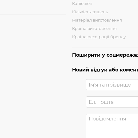
Капюшон
Кількість кишень
Матеріал виготовлення
Країна виготовлення
Країна реєстрації бренду
Поширити у соцмережа
Новий відгук або комен