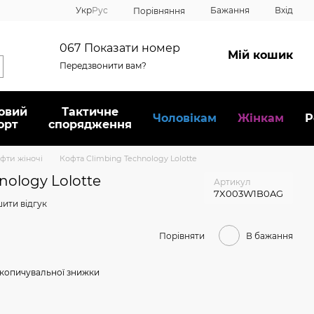
Укр
Рус
Бажання
Вхід
Порівняння
067
Показати номер
Мій кошик
Передзвонити вам?
овий
Тактичне
Чоловікам
Жінкам
Р
орт
спорядження
офти жіночі
Кофта Climbing Technology Lolotte
nology Lolotte
Артикул
7X003W1B0AG
ити відгук
Порівняти
В бажання
копичувальної знижки