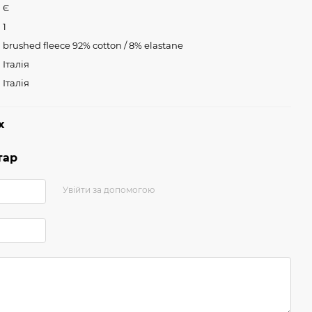
Є
1
brushed fleece 92% cotton / 8% elastane
Італія
Італія
х
тар
Увійти за допомогою