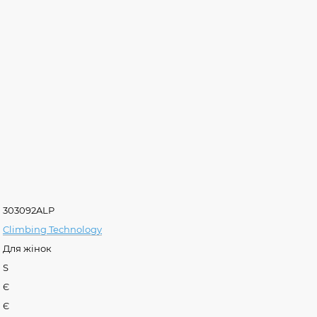
303092ALP
Climbing Technology
Для жінок
S
Є
Є