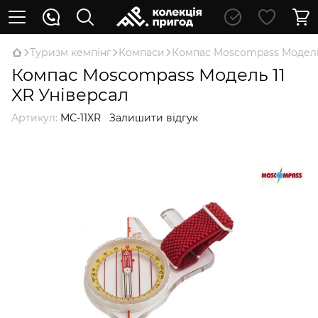
Туризм кемпінг
Компаси
Компас Mosсompass Модель 
Компас Mosсompass Модель 11
XR Універсал
Артикул:
МС-11XR
Залишити відгук