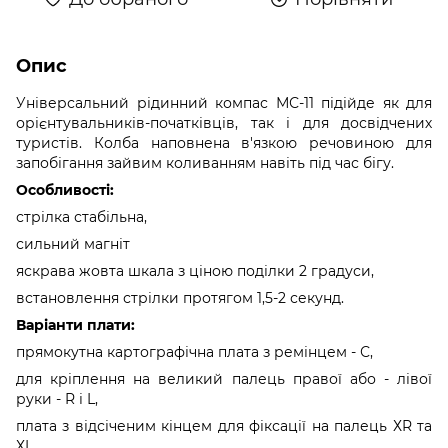
Опис
Універсальний рідинний компас МС-11 підійде як для
орієнтувальників-початківців, так і для досвідчених
туристів. Колба наповнена в'язкою речовиною для
запобігання зайвим коливанням навіть під час бігу.
Особливості:
стрілка стабільна,
сильний магніт
яскрава жовта шкала з ціною поділки 2 градуси,
встановлення стрілки протягом 1,5-2 секунд.
Варіанти плати:
прямокутна картографічна плата з ремінцем - С,
для кріплення на великий палець правої або - лівої
руки - R і L,
плата з відсіченим кінцем для фіксації на палець ХR та
ХL,