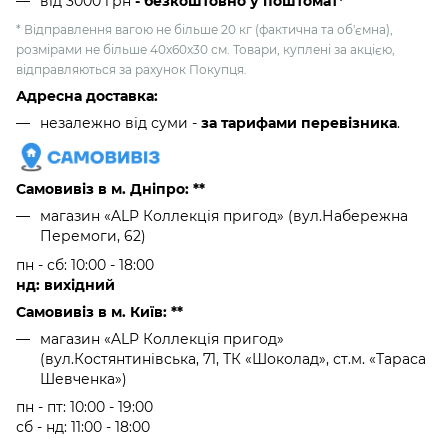
від 3000 грн
- безкоштовно у поштомат*
* Відправлення вагою не більше 20 кг (фактична та об'ємна),
розмірами не більше 40х60х30 см. Товари, куплені за акцією,
відправляються за рахунок Покупця.
Адресна доставка:
незалежно від суми -
за тарифами перевізника
.
Самовивіз в м. Дніпро: **
магазин «ALP Коллекція пригод» (вул.Набережна
Перемоги, 62)
пн - сб: 10:00 - 18:00
нд: вихідний
Самовивіз в м. Київ: **
магазин «ALP Коллекція пригод»
(вул.Костянтинівська, 71, ТК «Шоколад», ст.м. «Тараса
Шевченка»)
пн - пт: 10:00 - 19:00
сб - нд: 11:00 - 18:00