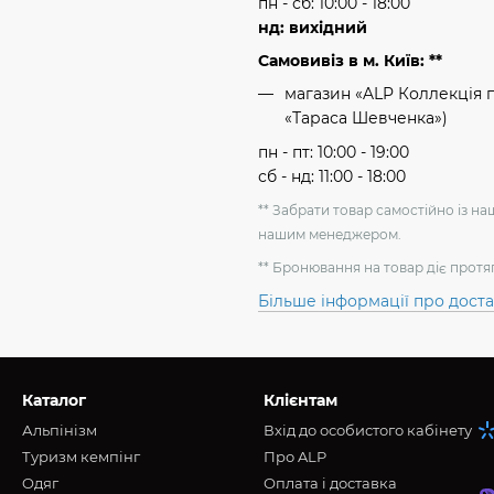
пн - сб: 10:00 - 18:00
нд: вихідний
Самовивіз в м. Київ: **
магазин «ALP Коллекція пр
«Тараса Шевченка»)
пн - пт: 10:00 - 19:00
сб - нд: 11:00 - 18:00
** Забрати товар самостійно із н
нашим менеджером.
** Бронювання на товар діє протя
Більше інформації про дост
Каталог
Клієнтам
Альпінізм
Вхід до особистого кабінету
Туризм кемпінг
Про ALP
Oдяг
Оплата і доставка