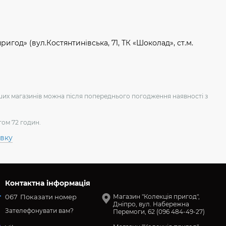
игод» (вул.Костянтинівська, 71, ТК «Шоколад», ст.м.
аших магазинів можна після попереднього погодження наявності з
гом 72 годин.
авку
Контактна інформація
067
Показати номер
Магазин "Колекція пригод",
Дніпро, вул. Набережна
Зателефонувати вам?
Перемоги, 62 (096 484-49-27)