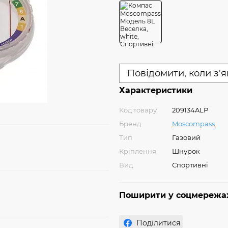
Повідомити, коли з'
Характеристики
Код товару
209134ALP
Бренд
Moscompass
Тип
Газовий
Кріплення
Шнурок
Вид
Спортивні
Поширити у соцмережа
Поділитися