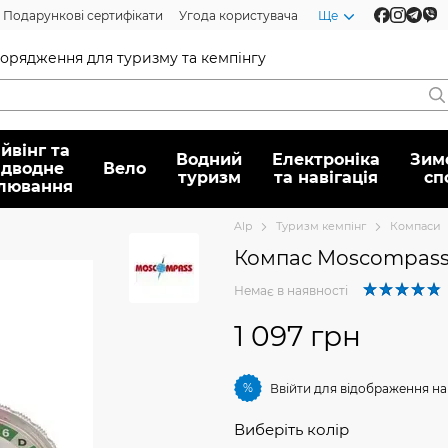
Подарункові сертифікати
Угода користувача
Ще
спорядження для туризму та кемпінгу
йвінг та
Водний
Електроніка
Зим
ідводне
Вело
туризм
та навігація
сп
лювання
Alp
Туризм кемпінг
Компаси
Компас Mosсompass
Немає в наявності
1 097 грн
%
Ввійти
для відображення на
Виберіть колір