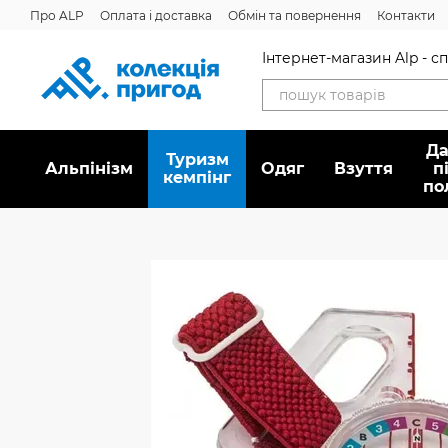
Перейти до основного контенту
Про ALP
Оплата і доставка
Обмін та повернення
Контакти
Інтернет-магазин Alp - 
Да
Туризм
Альпінізм
Oдяг
Взуття
п
кемпінг
по