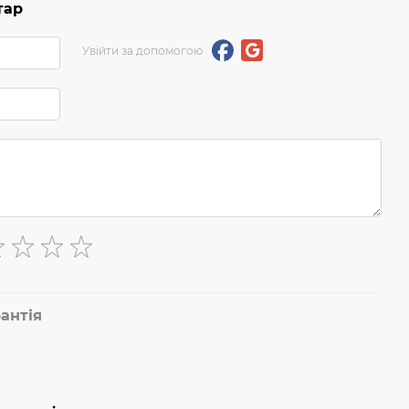
тар
Увійти за допомогою
антія