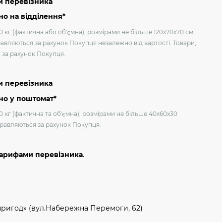
и перевізника
о на відділення*
 кг (фактична або об'ємна), розмірами не більше 120х70х70 см.
авляються за рахунок Покупця незалежно від вартості. Товари,
я за рахунок Покупця.
и перевізника
но у поштомат*
0 кг (фактична та об'ємна), розмірами не більше 40х60х30
дправляються за рахунок Покупця.
тарифами перевізника
.
пригод» (вул.Набережна Перемоги, 62)