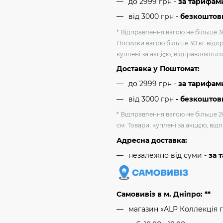
до 2999 грн -
за тарифам
від 3000 грн
-
безкоштовн
* Відправлення вагою не більше 30
Посилки вагою більше 30 кг відпр
куплені за акцією, відправляютьс
Доставка у Поштомат:
до 2999 грн -
за тарифам
від 3000 грн
- безкоштов
* Відправлення вагою не більше 2
см. Товари, куплені за акцією, ві
Адресна доставка:
незалежно від суми -
за 
Самовивіз в м. Дніпро: **
магазин «ALP Коллекція 