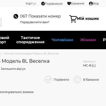
Укр
Рус
Бажання
Вхід
Порівняння
067
Показати номер
Мій кошик
Передзвонити вам?
овий
Тактичне
Чоловікам
Жінкам
Р
орт
спорядження
Компас Mosсompass Модель 8L Веселка
 Модель 8L Веселка
Артикул
MC-8 (L)
Залишити відгук
Порівняти
В бажання
копичувальної знижки