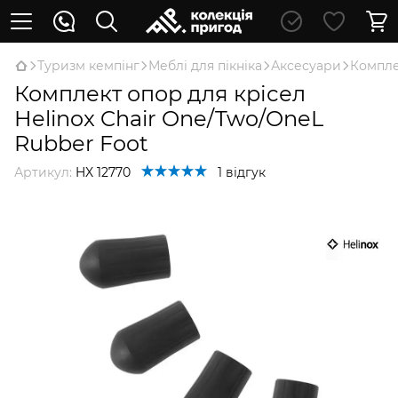
Туризм кемпінг
Меблі для пікніка
Аксесуари
Компле
Комплект опор для крісел
Helinox Chair One/Two/OneL
Rubber Foot
Артикул:
HX 12770
1 відгук