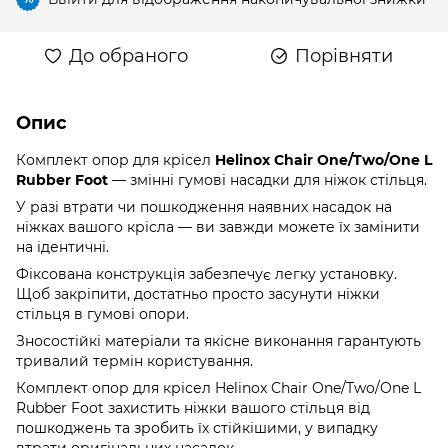
До обраного
Порівняти
Опис
Комплект опор для крісел
Helinox Chair One/Two/One L
Rubber Foot
— змінні гумові насадки для ніжок стільця.
У разі втрати чи пошкодження наявних насадок на
ніжках вашого крісла — ви завжди можете їх замінити
на ідентичні.
Фіксована конструкція забезпечує легку установку.
Щоб закріпити, достатньо просто засунути ніжки
стільця в гумові опори.
Зносостійкі матеріали та якісне виконання гарантують
тривалий термін користування.
Комплект опор для крісел Helinox Chair One/Two/One L
Rubber Foot захистить ніжки вашого стільця від
пошкоджень та зробить їх стійкішими, у випадку
втрати оригінальних насадок.