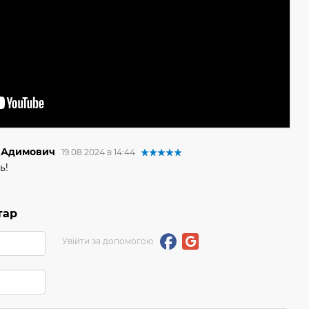
 Адимович
19.08.2024 в 14:44
ь!
тар
Увійти за допомогою