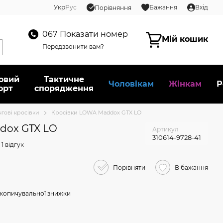
Укр
Рус
Бажання
Вхід
Порівняння
067
Показати номер
Мій кошик
Передзвонити вам?
овий
Тактичне
Чоловікам
Жінкам
Р
орт
спорядження
нгові кросівки
Кросівки LOWA Maddox GTX LO
dox GTX LO
Артикул
310614-9728-41
1 відгук
Порівняти
В бажання
копичувальної знижки