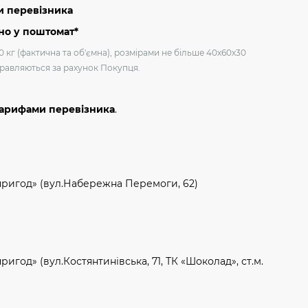
и перевізника
но у поштомат*
0 кг (фактична та об'ємна), розмірами не більше 40х60х30
дправляються за рахунок Покупця.
тарифами перевізника
.
пригод» (вул.Набережна Перемоги, 62)
игод» (вул.Костянтинівська, 71, ТК «Шоколад», ст.м.