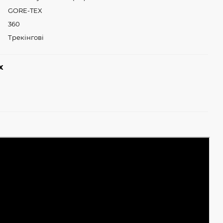
GORE-TEX
360
Трекінгові
х