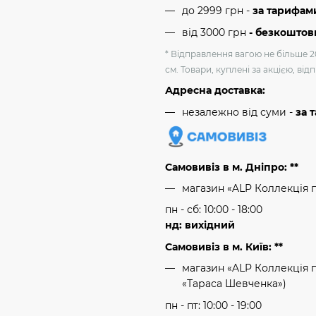
до 2999 грн -
за тарифам
від 3000 грн
- безкоштов
* Відправлення вагою не більше 2
см. Товари, куплені за акцією, ві
Адресна доставка:
незалежно від суми -
за 
Самовивіз в м. Дніпро: **
магазин «ALP Коллекція 
пн - сб: 10:00 - 18:00
нд: вихідний
Самовивіз в м. Київ: **
магазин «ALP Коллекція пр
«Тараса Шевченка»)
пн - пт: 10:00 - 19:00