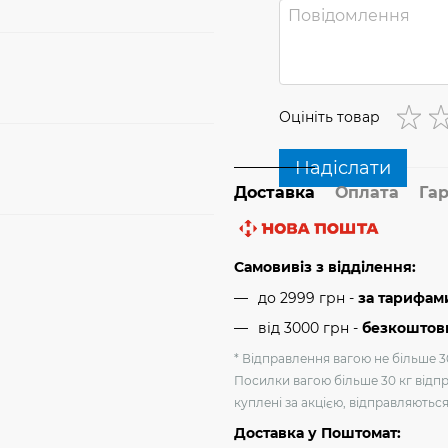
Оцініть товар
Надіслати
Доставка
Оплата
Гар
Самовивіз з відділення:
до 2999 грн -
за тарифам
від 3000 грн
-
безкоштовн
* Відправлення вагою не більше 30
Посилки вагою більше 30 кг відпр
куплені за акцією, відправляютьс
Доставка у Поштомат: