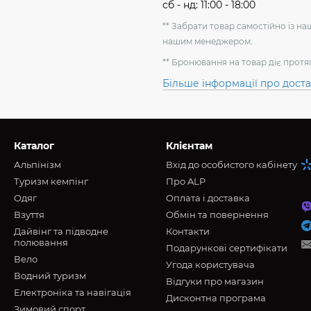
сб - нд: 11:00 - 18:00
** Забрати товар самостійно із н
нашим менеджером.
** Бронювання на товар діє протя
Більше інформації про дост
Каталог
Клієнтам
Альпінізм
Вхід до особистого кабінету
Туризм кемпінг
Про ALP
Oдяг
Оплата і доставка
Взуття
Обмін та повернення
Дайвінг та підводне
Контакти
полювання
Подарункові сертифікати
Вело
Угода користувача
Водний туризм
Відгуки про магазин
Електроніка та навігація
Дисконтна програма
Зимовий спорт