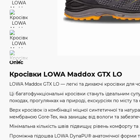
Опис
Кросівки LOWA Maddox GTX LO
LOWA Maddox GTX LO — легкі та дихаючі кросівки для чо
Ці багатофункціональні кросівки стануть ідеальним су
походах, прогулянках на природі, екскурсіях по місту та
Верх кросівок із комбінації міцної синтетичної та нату
мембраною Gore-Tex, яка захищає від вологи та забезпе
Мінімальна кількість швів підвищує рівень комфорту та
Проміжна підошва LOWA DynaPU® анатомічної форми т