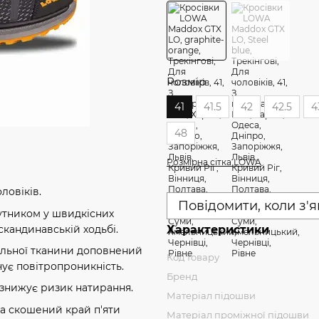
Розмір
41
41.5
42
42.5
4
48
Розмірна сітка LOWA
ловіків.
Повідомити, коли з'
путником у швидкісних
 скандинавській ходьбі.
Характеристики
ральної тканини доповнений
Код товару
чує повітропроникність.
Бренд
 знижує ризик натирання.
Матеріал підошви
а скошений край п'яти
Матеріал проміжної підошви