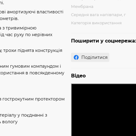
і.
Мембрана
ові амортизуючі властивості
Середня вага напівпари, г
лометрів.
Категорія використання
 з тривимірною
ід час руху по нерівних
Поширити у соцмережа
 трохи піднята конструкція
Поділитися
ним гумовим компаундом і
користання в повсякденному
Відео
 гострокутним протектором
теріалу у поєднанні з
ь вологу