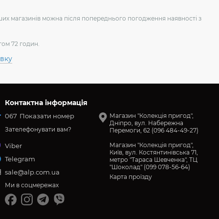
аших магазинів можна після попереднього погодження наявності з
гом 72 годин.
авку
Контактна інформація
067
Показати номер
Магазин "Колекція пригод",
Дніпро, вул. Набережна
Зателефонувати вам?
Перемоги, 62 (096 484-49-27)
Магазин "Колекція пригод",
Viber
Київ, вул. Костянтинівська 71,
Telegram
метро "Тараса Шевченка", ТЦ
"Шоколад" (099 078-56-64)
sale@alp.com.ua
Карта проїзду
Ми в соцмережах