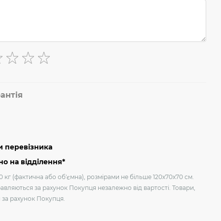
антія
и перевізника
о на відділення*
 кг (фактична або об'ємна), розмірами не більше 120х70х70 см.
авляються за рахунок Покупця незалежно від вартості. Товари,
я за рахунок Покупця.