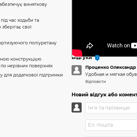
забезпечує виняткову
ід час ходьби та
 зберігає свої
ортизуючого поліуретану
Відгуки
1
ною конструкцією
у по нерівних поверхнях
Проценко Олександр
Удобная и мягкая обув
у для додаткової підтримки
Відповісти
Новий відгук або комен