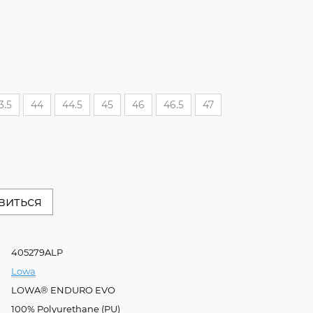
3.5
44
44.5
45
46
46.5
47
явиться
405279ALP
Lowa
LOWA® ENDURO EVO
100% Poly­urethane (PU)