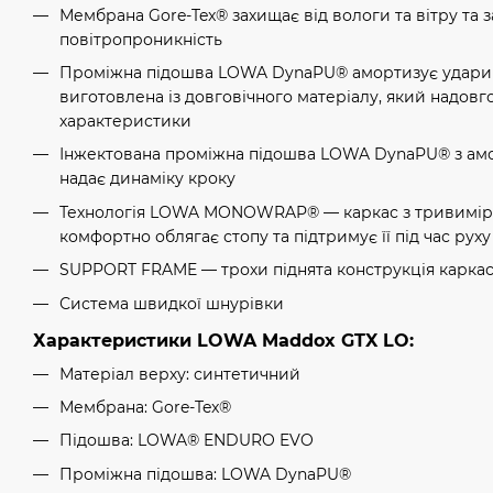
Мембрана Gore-Tex® захищає від вологи та вітру та 
повітропроникність
Проміжна підошва LOWA DynaPU® амортизує удари п
виготовлена із довговічного матеріалу, який надовго
характеристики
Інжектована проміжна підошва LOWA DynaPU® з ам
надає динаміку кроку
Технологія LOWA MONOWRAP® — каркас з тривимір
комфортно облягає стопу та підтримує її під час рух
SUPPORT FRAME — трохи піднята конструкція каркас
Система швидкої шнурівки
Характеристики LOWA Maddox GTX LO:
Матеріал верху: синтетичний
Мембрана: Gore-Tex®
Підошва: LOWA® ENDURO EVO
Проміжна підошва: LOWA DynaPU®