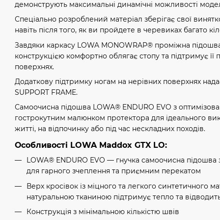
демонструють максимальні динамічні можливості модел
Спеціально розроблений матеріал зберігає свої винятк
навіть після того, як ви пройдете в черевиках багато кі
Завдяки каркасу LOWA MONOWRAP® проміжна підошва
конструкцією комфортно облягає стопу та підтримує її п
поверхнях.
Додаткову підтримку ногам на нерівних поверхнях надає
SUPPORT FRAME.
Самоочисна підошва LOWA® ENDURO EVO з оптимізова
гострокутним малюнком протектора для ідеального ви
житті, на відпочинку або під час нескладних походів.
Особливості LOWA Maddox GTX LO:
LOWA® ENDURO EVO — гнучка самоочисна підошва з
для гарного зчеплення та приємним перекатом
Верх кросівок із міцного та легкого синтетичного ма
натуральною тканиною підтримує тепло та відводит
Конструкція з мінімальною кількістю швів