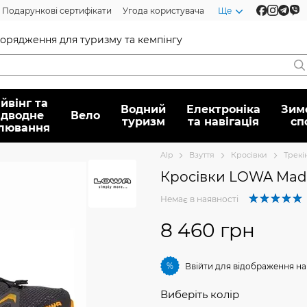
Подарункові сертифікати
Угода користувача
Ще
спорядження для туризму та кемпінгу
йвінг та
Водний
Електроніка
Зим
ідводне
Вело
туризм
та навігація
сп
лювання
Alp
Взуття
Кросівки
Трекі
Кросівки LOWA Mad
Немає в наявності
8 460 грн
%
Ввійти
для відображення на
Виберіть колір