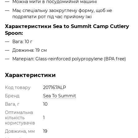
Можна мити в посудомийній машині
Має спеціальну заокруглену форму, щоб не
подряпати рот під час прийому їжі
Характеристики Sea to Summit Camp Cutlery
Spoon
:
Вага: 10 г
Довжина: 19 см
Матеріал: Glass-reinforced polypropylene (BPA free)
Характеристики
Код товару
207167ALP
Бренд
Sea To Summit
Вага, г
10
Оптимальна
кількість
1
користувачів
Довжина, мм
19