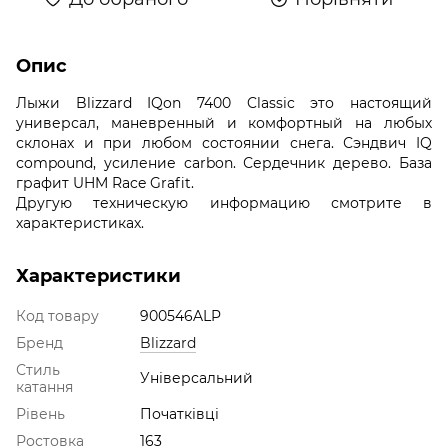
Опис
Лыжи Blizzard IQon 7400 Classic это настоящий
универсал, маневренный и комфортный на любых
склонах и при любом состоянии снега. Сэндвич IQ
сompound, усиление carbon. Сердечник дерево. База
графит UHM Race Grafit.
Другую техническую информацию смотрите в
характеристиках.
Характеристики
Код товару
900546ALP
Бренд
Blizzard
Стиль
Універсальний
катання
Рівень
Початківці
Ростовка
163