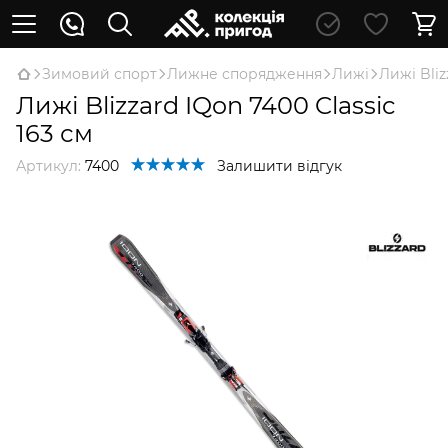
Зимовий спорт
Лижне спорядження
Лижі
Лижі Bliz
Лижі Blizzard IQon 7400 Classic
163 см
Артикул:
7400
Залишити відгук