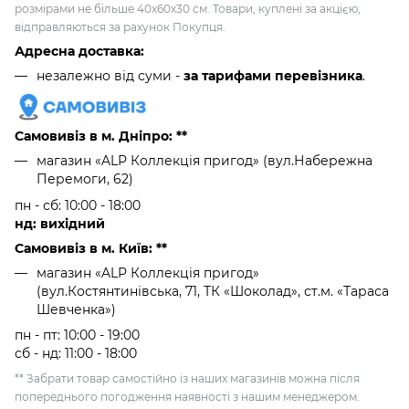
розмірами не більше 40х60х30 см. Товари, куплені за акцією,
відправляються за рахунок Покупця.
Адресна доставка:
незалежно від суми -
за тарифами перевізника
.
Самовивіз в м. Дніпро: **
магазин «ALP Коллекція пригод» (вул.Набережна
Перемоги, 62)
пн - сб: 10:00 - 18:00
нд: вихідний
Самовивіз в м. Київ: **
магазин «ALP Коллекція пригод»
(вул.Костянтинівська, 71, ТК «Шоколад», ст.м. «Тараса
Шевченка»)
пн - пт: 10:00 - 19:00
сб - нд: 11:00 - 18:00
** Забрати товар самостійно із наших магазинів можна після
попереднього погодження наявності з нашим менеджером.