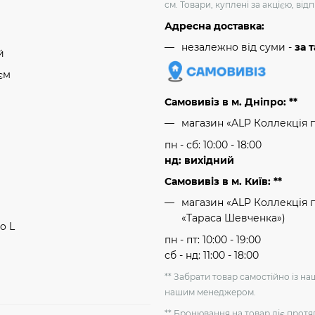
см. Товари, куплені за акцією, ві
Адресна доставка:
незалежно від суми -
за 
й
єм
Самовивіз в м. Дніпро: **
магазин «ALP Коллекція 
пн - сб: 10:00 - 18:00
нд: вихідний
Самовивіз в м. Київ: **
магазин «ALP Коллекція пр
«Тараса Шевченка»)
o L
пн - пт: 10:00 - 19:00
сб - нд: 11:00 - 18:00
** Забрати товар самостійно із н
нашим менеджером.
** Бронювання на товар діє протя