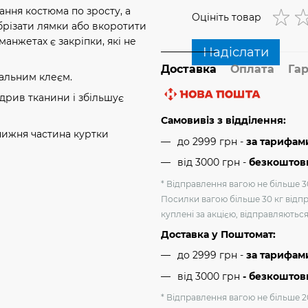
ання костюма по зросту, а
Оцініть товар
брізати лямки або вкоротити
анжетах є закріпки, які не
Надіслати
Доставка
Оплата
Гар
іальним клеєм.
дрив тканини і збільшує
Самовивіз з відділення:
нижня частина куртки
до 2999 грн -
за тарифам
від 3000 грн
-
безкоштовн
* Відправлення вагою не більше 30
Посилки вагою більше 30 кг відпр
куплені за акцією, відправляютьс
Доставка у Поштомат:
до 2999 грн -
за тарифам
від 3000 грн
- безкоштов
* Відправлення вагою не більше 2