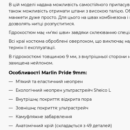
В цій моделі надана можливість самостійного припасув
також можливість отримати штани з високою талією. О
манжети дуже просто. Для цього на швах комбінезона і м
дозволять нитці розпуститися.
Гідрокостюм має «м'які шви» завдяки склеюванню спец
Всі краї костюма оброблені оверлоком, що виключає на
термін її експлуатації.
В гідрокостюмі товщиною 9 мм, з внутрішньої сторони 
захищена нейлоном.
Особливості Marlin Pride 9mm:
М'який та еластичний неопрен
Екологічний неопрен ультрастрейч Sheico L
Внутрішнє покриття: відкрита пора
Зовнішнє покриття: ультрастрейч
Камуфляжне забарвлення
Анатомічний крій (складається з 49 деталей)