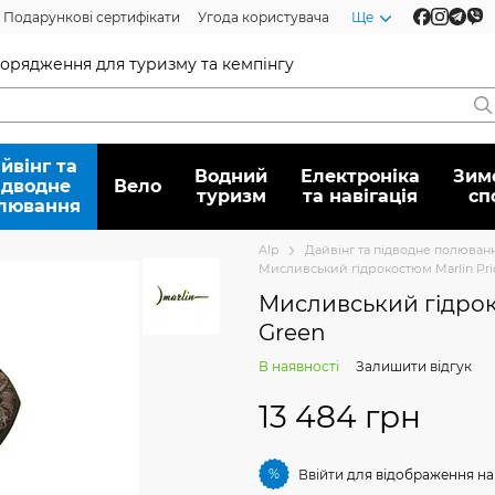
Подарункові сертифікати
Угода користувача
Ще
спорядження для туризму та кемпінгу
йвінг та
Водний
Електроніка
Зим
ідводне
Вело
туризм
та навігація
сп
лювання
Alp
Дайвінг та підводне полюван
Мисливський гідрокостюм Marlin Pr
Мисливський гідрок
Green
В наявності
Залишити відгук
13 484 грн
%
Ввійти
для відображення на