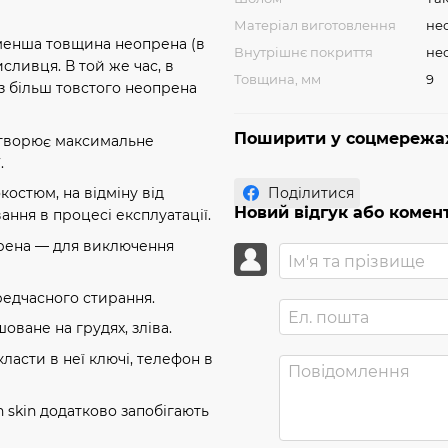
Матеріал виготовлення
нео
 менша товщина неопрена (в
Внутрішнє покриття
не
сливця. В той же час, в
Товщина, мм
9
 з більш товстого неопрена
Поширити у соцмережа
 створює максимальне
.
Поділитися
остюм, на відміну від
Новий відгук або комен
ння в процесі експлуатації.
опрена — для виключення
ередчасного стирання.
шоване на грудях, зліва.
класти в неї ключі, телефон в
 skin додатково запобігають