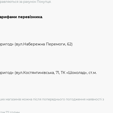
дправляються за рахунок Покупця.
тарифами перевізника
.
пригод» (вул.Набережна Перемоги, 62)
игод» (вул.Костянтинівська, 71, ТК «Шоколад», ст.м.
аших магазинів можна після попереднього погодження наявності з
гом 72 годин.