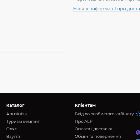
Більше інформації про дост
Каталог
Клієнтам
Альпінізм
Вхід до особистого кабінету
Туризм кемпінг
Про ALP
Oдяг
Оплата і доставка
Взуття
Обмін та повернення