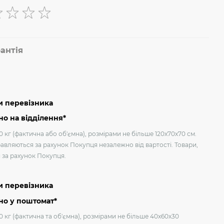
антія
и перевізника
о на відділення*
 кг (фактична або об'ємна), розмірами не більше 120х70х70 см.
авляються за рахунок Покупця незалежно від вартості. Товари,
я за рахунок Покупця.
и перевізника
но у поштомат*
0 кг (фактична та об'ємна), розмірами не більше 40х60х30