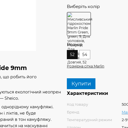
Виберіть колір
Розмір
52
54
Розмірна сітка Marlin
ride 9mm
й, що робить його
Купити
уються екологічний неопрен
Характеристики
— Sheico.
Код товару
50
 однорідному камуфляжі.
Бренд
Mar
і ліктів, не буде
браний в тон камуфляжу.
Температурний режим
2-9
начиться на маскуванні
Шолом
Та