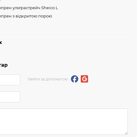
прен ультрастрейч Sheico L
опрен з відкритою порою
х
тар
Увійти за допомогою