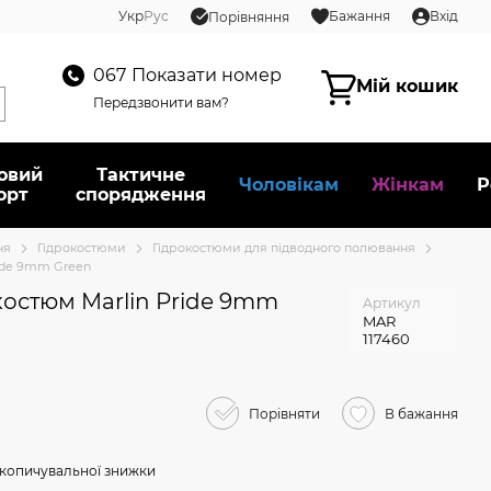
Укр
Рус
Бажання
Вхід
Порівняння
067
Показати номер
Мій кошик
Передзвонити вам?
овий
Тактичне
Чоловікам
Жінкам
Р
орт
спорядження
ня
Гідрокостюми
Гідрокостюми для підводного полювання
ide 9mm Green
остюм Marlin Pride 9mm
Артикул
MAR
117460
Порівняти
В бажання
копичувальної знижки