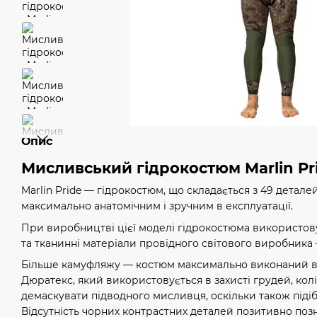
Опис
Мисливський гідрокостюм Marlin P
Marlin Pride — гідрокостюм, що складається з 49 детале
максимально анатомічним і зручним в експлуатації.
При виробництві цієї моделі гідрокостюма використов
та тканинні матеріали провідного світового виробника 
Більше камуфляжу — костюм максимально виконаний в
Дюратекс, який використовується в захисті грудей, колін 
демаскувати підводного мисливця, оскільки також піді
Відсутність чорних контрастних деталей позитивно поз