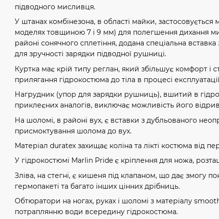
підводного мисливця.
У штанах комбінезона, в області майки, застосовується
моделях товщиною 7 і 9 мм) для полегшення дихання ми
районі сонячного сплетіння, додана спеціальна вставка
для зручності зарядки підводної рушниці.
Куртка має крій типу реглан, який збільшує комфорт і
прилягання гідрокостюма до тіла в процесі експлуатації
Нагрудник (упор для зарядки рушниць), вшитий в гідрок
приклеєних аналогів, виключає можливість його відрива
На шоломі, в районі вух, є вставки з дубльованого не
присмоктування шолома до вух.
Матеріал duratex захищає коліна та лікті костюма від п
У гідрокостюмі Marlin Pride є кріплення для ножа, розта
Зліва, на стегні, є кишеня під клапаном, що дає змогу по
гермопакеті та багато інших цінних дрібниць.
Обтюратори на ногах, руках і шоломі з матеріалу smooth
потраплянню води всередину гідрокостюма.