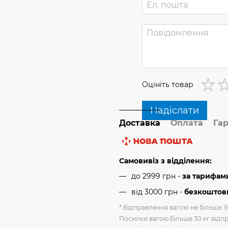
Оцініть товар
Надіслати
Доставка
Оплата
Гар
Самовивіз з відділення:
до 2999 грн -
за тарифам
від 3000 грн
-
безкоштовн
* Відправлення вагою не більше 30
Посилки вагою більше 30 кг відпр