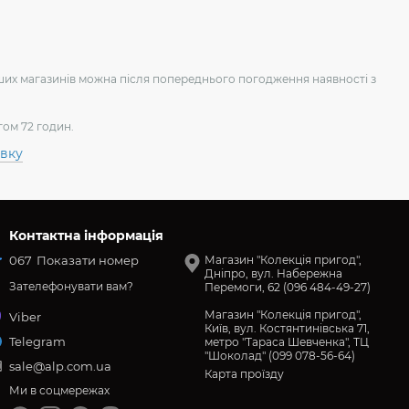
аших магазинів можна після попереднього погодження наявності з
гом 72 годин.
авку
Контактна інформація
067
Показати номер
Магазин "Колекція пригод",
Дніпро, вул. Набережна
Зателефонувати вам?
Перемоги, 62 (096 484-49-27)
Магазин "Колекція пригод",
Viber
Київ, вул. Костянтинівська 71,
Telegram
метро "Тараса Шевченка", ТЦ
"Шоколад" (099 078-56-64)
sale@alp.com.ua
Карта проїзду
Ми в соцмережах