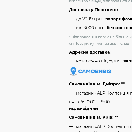
куплені за акцією, відправляютьс
Доставка у Поштомат:
до 2999 грн -
за тарифам
від 3000 грн
- безкоштов
* Відправлення вагою не більше 2
см. Товари, куплені за акцією, ві
Адресна доставка:
незалежно від суми -
за 
Самовивіз в м. Дніпро: **
магазин «ALP Коллекція 
пн - сб: 10:00 - 18:00
нд: вихідний
Самовивіз в м. Київ: **
магазин «ALP Коллекція пр