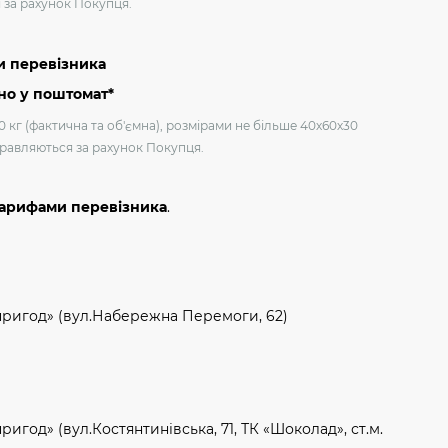
я за рахунок Покупця.
и перевізника
но у поштомат*
0 кг (фактична та об'ємна), розмірами не більше 40х60х30
дправляються за рахунок Покупця.
тарифами перевізника
.
пригод» (вул.Набережна Перемоги, 62)
игод» (вул.Костянтинівська, 71, ТК «Шоколад», ст.м.