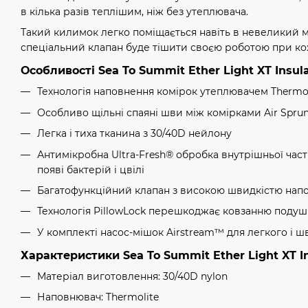
в кілька разів теплішим, ніж без утеплювача.
Такий килимок легко поміщається навіть в невеликий м
спеціальний клапан буде тішити своєю роботою при ко
Особливості Sea To Summit Ether Light XT Insul
Технологія наповнення комірок утеплювачем Thermol
Особливо щільні спаяні шви між комірками Air Sprun
Легка і тиха тканина з 30/40D нейлону
Антимікробна Ultra-Fresh® обробка внутрішньої час
появі бактерій і цвілі
Багатофункційний клапан з високою швидкістю нап
Технологія PillowLock перешкоджає ковзанню подушк
У комплекті насос-мішок Airstream™ для легкого і 
Характеристики Sea To Summit Ether Light XT In
Матеріал виготовлення: 30/40D nylon
Наповнювач: Thermolite