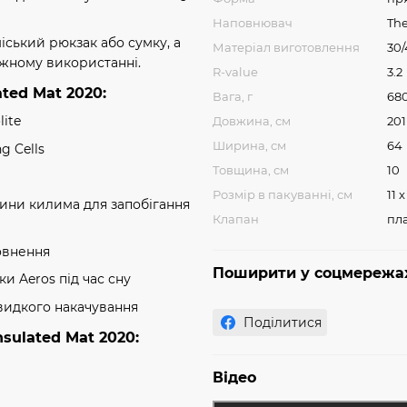
Наповнювач
The
іський рюкзак або сумку, а
Матеріал виготовлення
30/
жному використанні.
R-value
3.2
ated Mat 2020:
Вага, г
68
ite
Довжина, см
201
Ширина, см
64
g Cells
Товщина, см
10
Розмір в пакуванні, см
11 x
тини килима для запобігання
Клапан
пл
овнення
Поширити у соцмережа
и Aeros під час сну
швидкого накачування
Поділитися
sulated Mat 2020:
Відео