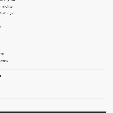
rmolite
40D nylon
0
 28
астик
х