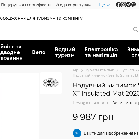
Подарункові сертифікати
Угода користувача
Ще
спорядження для туризму та кемпінгу
йвінг та
Водний
Електроніка
Зим
ідводне
Вело
туризм
та навігація
сп
лювання
Alp
Туризм кемпінг
Туристич
Надувний килимок Sea To Summit Ether
Надувний килимок S
XT Insulated Mat 202
Немає в наявності
Залишити від
9 987 грн
%
Ввійти
для відображення на