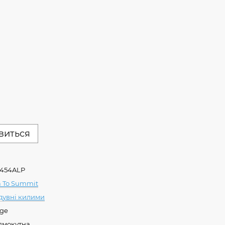
явиться
1454ALP
a To Summit
дувні килими
rge
ямокутна