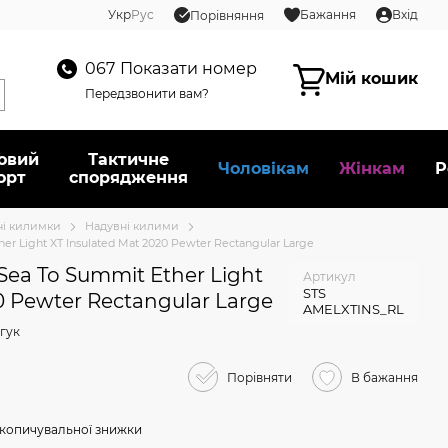
Укр
Рус
Бажання
Вхід
Порівняння
067
Показати номер
Мій кошик
Передзвонити вам?
овий
Тактичне
Чоловікам
Жінкам
Р
орт
спорядження
ні килимки
Надувні килими
 Light XT Insulated Mat 2020 Pewter Rectangular Large
ea To Summit Ether Light
Артикул
STS
0 Pewter Rectangular Large
AMELXTINS_RL
гук
Порівняти
В бажання
копичувальної знижки