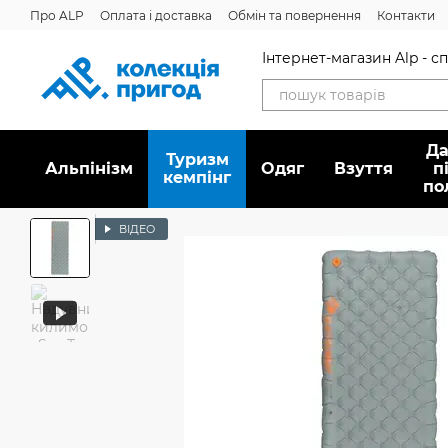
Перейти до основного контенту
Про ALP
Оплата і доставка
Обмін та повернення
Контакти
Інтернет-магазин Alp - 
Да
Туризм
Альпінізм
Oдяг
Взуття
п
кемпінг
по
ВІДЕО