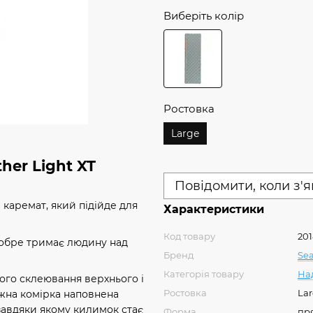
Виберіть колір
Ростовка
Large
her Light XT
Повідомити, коли з'
 каремат, який підійде для
Характеристики
Код товару
20
добре тримає людину над
Бренд
Se
Категорія товару
На
ного склеювання верхнього і
Ростовка
La
жна комірка наповнена
завдяки якому килимок стає
Форма
пр