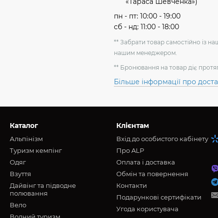
«Тараса Шевченка»)
пн - пт: 10:00 - 19:00
сб - нд: 11:00 - 18:00
** Забрати товар самостійно із н
нашим менеджером.
** Бронювання на товар діє протя
Більше інформації про дост
Каталог
Клієнтам
Альпінізм
Вхід до особистого кабінету
Туризм кемпінг
Про ALP
Oдяг
Оплата і доставка
Взуття
Обмін та повернення
Дайвінг та підводне
Контакти
полювання
Подарункові сертифікати
Вело
Угода користувача
Водний туризм