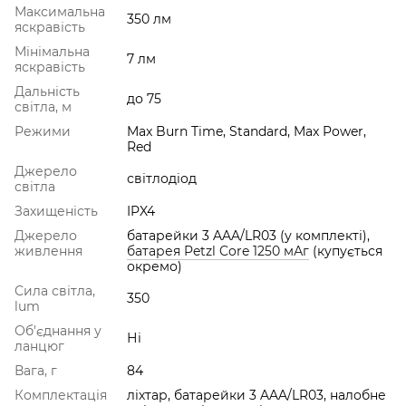
Максимальна
350 лм
яскравість
Мінімальна
7 лм
яскравість
Дальність
до 75
світла, м
Режими
Max Burn Time, Standard, Max Power,
Red
Джерело
світлодіод
світла
Захищеність
IPX4
Джерело
батарейки 3 AAA/LR03 (у комплекті),
живлення
батарея Petzl Core 1250 мАг
(купується
окремо)
Сила світла,
350
lum
Об'єднання у
Ні
ланцюг
Вага, г
84
Комплектація
ліхтар, батарейки 3 AAA/LR03, налобне