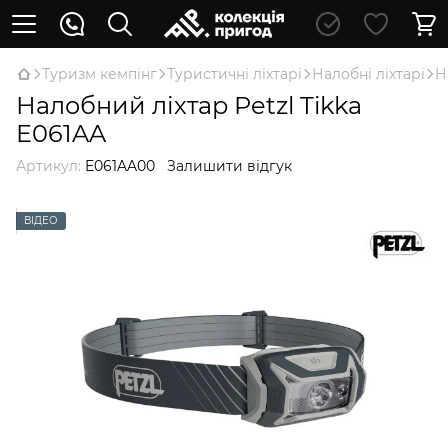
Туризм кемпінг
Туристичні ліхтарі
Налобні ліхтарі
Н
Налобний ліхтар Petzl Tikka
E061AA
Артикул:
E061AA00
Залишити відгук
ВІДЕО