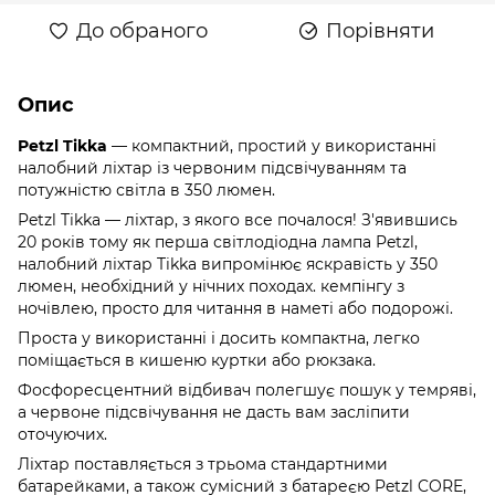
До обраного
Порівняти
Опис
Petzl Tikka
— компактний, простий у використанні
налобний ліхтар із червоним підсвічуванням та
потужністю світла в 350 люмен.
Petzl Tikka — ліхтар, з якого все почалося! З'явившись
20 років тому як перша світлодіодна лампа Petzl,
налобний ліхтар Tikka випромінює яскравість у 350
люмен, необхідний у нічних походах. кемпінгу з
ночівлею, просто для читання в наметі або подорожі.
Проста у використанні і досить компактна, легко
поміщається в кишеню куртки або рюкзака.
Фосфоресцентний відбивач полегшує пошук у темряві,
а червоне підсвічування не дасть вам засліпити
оточуючих.
Ліхтар поставляється з трьома стандартними
батарейками, а також сумісний з батареєю Petzl CORE,