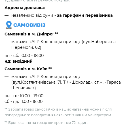
відправляються за рахунок Покупця.
Адресна доставка:
незалежно від суми -
за тарифами перевізника
.
Самовивіз в м. Дніпро: **
магазин «ALP Коллекція пригод» (вул.Набережна
Перемоги, 62)
пн - сб: 10:00 - 18:00
нд: вихідний
Самовивіз в м. Київ: **
магазин «ALP Коллекція пригод»
(вул.Костянтинівська, 71, ТК «Шоколад», ст.м. «Тараса
Шевченка»)
пн - пт: 10:00 - 19:00
сб - нд: 11:00 - 18:00
** Забрати товар самостійно із наших магазинів можна після
попереднього погодження наявності з нашим менеджером.
** Бронювання на товар діє протягом 72 годин.