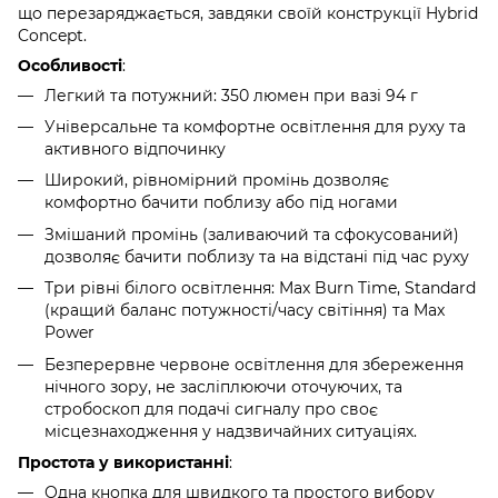
що перезаряджається, завдяки своїй конструкції Hybrid
Concept.
Особливості
:
Легкий та потужний: 350 люмен при вазі 94 г
Універсальне та комфортне освітлення для руху та
активного відпочинку
Широкий, рівномірний промінь дозволяє
комфортно бачити поблизу або під ногами
Змішаний промінь (заливаючий та сфокусований)
дозволяє бачити поблизу та на відстані під час руху
Три рівні білого освітлення: Max Burn Time, Standard
(кращий баланс потужності/часу світіння) та Max
Power
Безперервне червоне освітлення для збереження
нічного зору, не засліплюючи оточуючих, та
стробоскоп для подачі сигналу про своє
місцезнаходження у надзвичайних ситуаціях.
Простота у використанні
:
Одна кнопка для швидкого та простого вибору