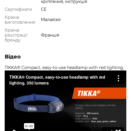
кріплення, інструкція
Сертифікати
CE
Країна
Малайзія
виготовлення
Країна
реєстрації
Франція
бренду
Відео
TIKKA® Compact, easy-to-use headlamp with red lighting.
350 lumens
from
Petzl Sport
on
Vimeo
.