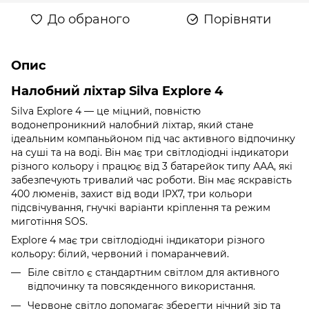
До обраного
Порівняти
Опис
Налобний ліхтар Silva Explore 4
Silva Explore 4 — це міцний, повністю
водонепроникний налобний ліхтар, який стане
ідеальним компаньйоном під час активного відпочинку
на суші та на воді. Він має три світлодіодні індикатори
різного кольору і працює від 3 батарейок типу ААА, які
забезпечують тривалий час роботи. Він має яскравість
400 люменів, захист від води IPX7, три кольори
підсвічування, гнучкі варіанти кріплення та режим
миготіння SOS.
Explore 4 має три світлодіодні індикатори різного
кольору: білий, червоний і помаранчевий.
Біле світло є стандартним світлом для активного
відпочинку та повсякденного використання.
Червоне світло допомагає зберегти нічний зір та