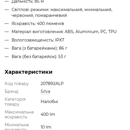
Дальність: 85 м
Світлові режими: максимальний, мінімальний,
червоний, помаранчевий
Яскравість: 400 люменів
Матеріал виготовлення: ABS, Aluminium, PC, TPU
Вологозахищеність: IPX7
Вага (з батарейками): 86 г
Вага (без батарейок): 53 г
Характеристики
Код товару
207892ALP
Бренд
Silva
Категорія
Налобні
товару
Максимальна
400 lm
яскравість
Мінімальна
10 lm
яскравість