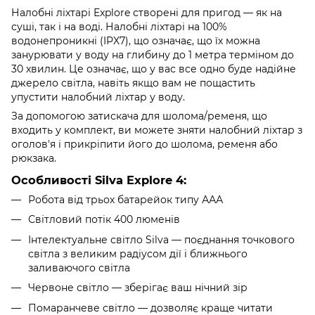
Налобні ліхтарі Explore створені для пригод — як на
суші, так і на воді. Налобні ліхтарі на 100%
водонепроникні (IPX7), що означає, що їх можна
занурювати у воду на глибину до 1 метра терміном до
30 хвилин. Це означає, що у вас все одно буде надійне
джерело світла, навіть якщо вам не пощастить
упустити налобний ліхтар у воду.
За допомогою затискача для шолома/ременя, що
входить у комплект, ви можете зняти налобний ліхтар з
оголов'я і прикріпити його до шолома, ременя або
рюкзака.
Особливості Silva Explore 4:
Робота від трьох батарейок типу ААА
Світловий потік 400 люменів
Інтелектуальне світло Silva — поєднання точкового
світла з великим радіусом дії і ближнього
заливаючого світла
Червоне світло — зберігає ваш нічний зір
Помаранчеве світло — дозволяє краще читати