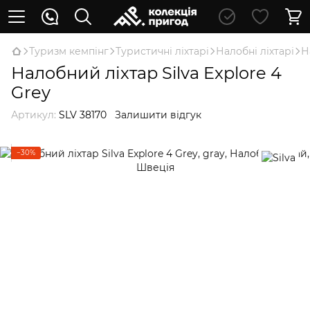
Туризм кемпінг
Туристичні ліхтарі
Налобні ліхтарі
Н
Налобний ліхтар Silva Explore 4
Grey
Артикул:
SLV 38170
Залишити відгук
−30%