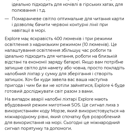
ідеально підходить для ночівлі в гірських хатах, для
полювання і т.д.
Помаранчеве світло оптимальне для читання карти
і дозволяє бачити червоні контурні лінії при
навігації в морі.
Explore має яскравість 400 люменів і три режими
освітлення з наднизьким режимом (10 люменів). Це
налаштування освітлення збільшує час роботи та
ідеально підходить для читання, роботи на близькій
відстані та економії заряду батареї. Якщо вам потрібне
затишне світло для намету або човна, просто покладіть
налобний ліхтар у сумку для зберігання і створіть
затишок. Хоч би куди завела вас ваша наступна
пригода і чим би ви не хотіли зайнятися, Explore 4 буде
готовий досліджувати світ разом з вами.
На випадок аварії налобні ліхтарі Explore мають
вбудований режим миготіння SOS. Це сигнал лиха з
використанням коду Морзе, який використовується на
міжнародному рівні, який спочатку був розроблений
для використання на морі. Сьогодні це міжнародний
сигнал порятунку та допомоги.