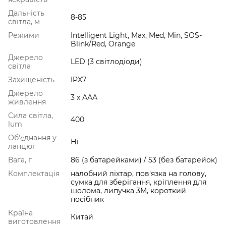
Дальність
8-85
світла, м
Режими
Intelligent Light, Max, Med, Min, SOS-
Blink/Red, Orange
Джерело
LED (3 світлодіоди)
світла
Захищеність
IPX7
Джерело
3 х ААА
живлення
Сила світла,
400
lum
Об'єднання у
Ні
ланцюг
Вага, г
86 (з батарейками) / 53 (без батарейок)
Комплектація
налобний ліхтар, пов'язка на голову,
сумка для зберігання, кріплення для
шолома, липучка 3M, короткий
посібник
Країна
Китай
виготовлення