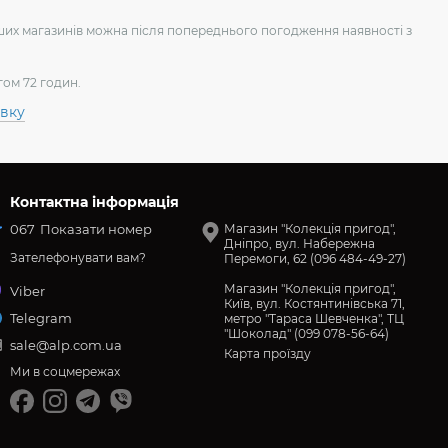
аших магазинів можна після попереднього погодження наявності з
гом 72 годин.
авку
Контактна інформація
067
Показати номер
Магазин "Колекція пригод",
Дніпро, вул. Набережна
Зателефонувати вам?
Перемоги, 62 (096 484-49-27)
Магазин "Колекція пригод",
Viber
Київ, вул. Костянтинівська 71,
Telegram
метро "Тараса Шевченка", ТЦ
"Шоколад" (099 078-56-64)
sale@alp.com.ua
Карта проїзду
Ми в соцмережах