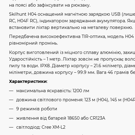
на поясі або зафіксувати на рюкзаку.
Skilhunt H04 оснащений магнітною зарядкою USB (лиш
RC, H04F RC), індикатором заряджання акумулятора. Як
встановити ліхтар вертикально на металеву поверхню.
Передбачена високоефективна TIR-оптика, модель H04
рівномірний промінь.
Корпус виготовлений із міцного сплаву алюмінію, захи
Ударостійкість – 1 метр. Ліхтар зовсім не пропускає воло
пилу та води. IPX8. Діаметр корпусу – 21.6 міліметр, діам
міліметри, довжина корпусу – 99.9 мм. Вага 46 грамів б
Характеристики
:
максимальна яскравість: 1200 лм
довжина світлового променя: 123 м (H04), 145 м (H04
9 режимів роботи
живлення від батарей 18650 або CR123A
світлодіод: Cree XM-L2