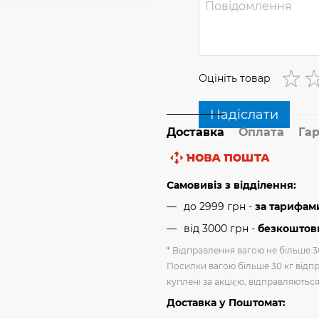
Оцініть товар
Надіслати
Доставка
Оплата
Гар
Самовивіз з відділення:
до 2999 грн -
за тарифам
від 3000 грн
-
безкоштовн
* Відправлення вагою не більше 30
Посилки вагою більше 30 кг відпр
куплені за акцією, відправляютьс
Доставка у Поштомат: