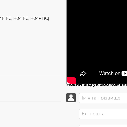
4R RC, H04 RC, H04F RC)
Новий відгук або комен