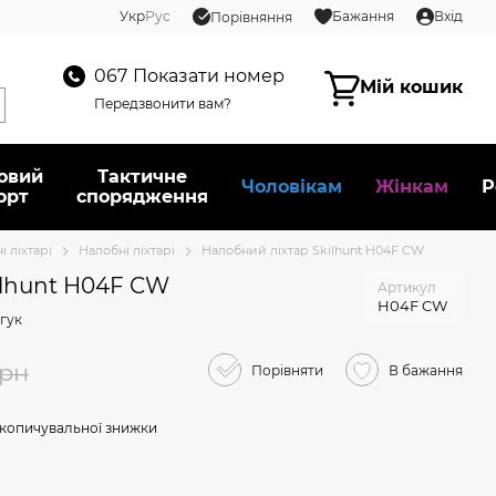
Укр
Рус
Бажання
Вхід
Порівняння
067
Показати номер
Мій кошик
Передзвонити вам?
овий
Тактичне
Чоловікам
Жінкам
Р
орт
спорядження
і ліхтарі
Налобні ліхтарі
Налобний ліхтар Skilhunt H04F CW
ilhunt H04F CW
Артикул
H04F CW
гук
грн
Порівняти
В бажання
копичувальної знижки