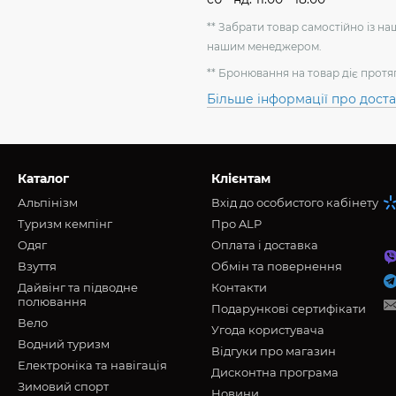
** Забрати товар самостійно із н
нашим менеджером.
** Бронювання на товар діє протя
Більше інформації про дост
Каталог
Клієнтам
Альпінізм
Вхід до особистого кабінету
Туризм кемпінг
Про ALP
Oдяг
Оплата і доставка
Взуття
Обмін та повернення
Дайвінг та підводне
Контакти
полювання
Подарункові сертифікати
Вело
Угода користувача
Водний туризм
Відгуки про магазин
Електроніка та навігація
Дисконтна програма
Зимовий спорт
Новини