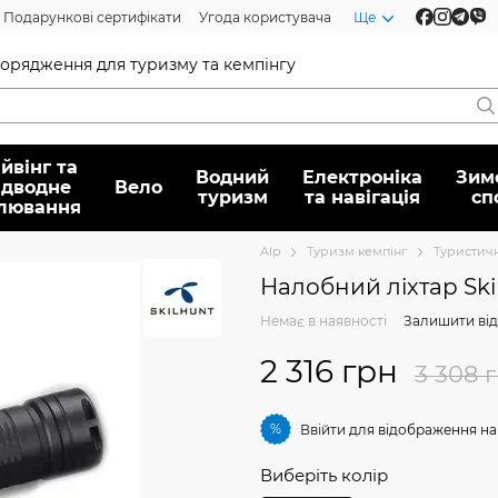
Подарункові сертифікати
Угода користувача
Ще
спорядження для туризму та кемпінгу
йвінг та
Водний
Електроніка
Зим
ідводне
Вело
туризм
та навігація
сп
лювання
Alp
Туризм кемпінг
Туристичн
Налобний ліхтар Sk
Немає в наявності
Залишити від
2 316 грн
3 308 
%
Ввійти
для відображення на
Виберіть колір