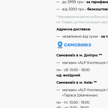
до 2999 грн -
за тарифам
від 3000 грн
- безкоштов
* Відправлення вагою не більше 2
см. Товари, куплені за акцією, ві
Адресна доставка:
незалежно від суми -
за 
Самовивіз в м. Дніпро: **
магазин «ALP Коллекція 
пн - сб: 10:00 - 18:00
нд: вихідний
Самовивіз в м. Київ: **
магазин «ALP Коллекція пр
«Тараса Шевченка»)
пн - пт: 10:00 - 19:00
сб - нд: 11:00 - 18:00