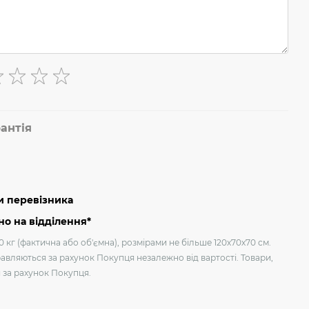
антія
и перевізника
о на відділення*
 кг (фактична або об'ємна), розмірами не більше 120х70х70 см.
авляються за рахунок Покупця незалежно від вартості. Товари,
я за рахунок Покупця.