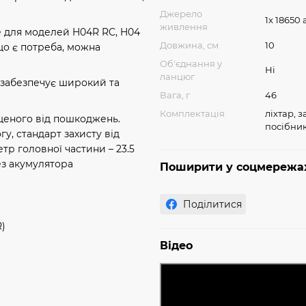
Джерело
1x 18650
живлення
е для моделей H04R RC, H04
Довжина, см
10
що є потреба, можна
Об'єднання у
Ні
ланцюг
 забезпечує широкий та
Вага, г
46
Комплектація
ліхтар, 
щеного від пошкоджень.
посібник
гу, стандарт захисту від
етр головної частини – 23.5
ез акумулятора
Поширити у соцмережа
Поділитися
R)
Відео