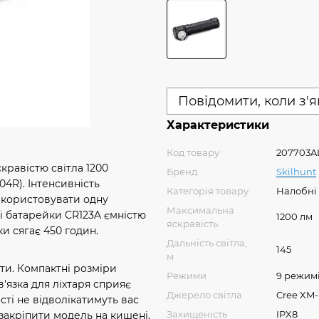
Повідомити, коли з'
Характеристики
Код товару
207703A
кравістю світла 1200
Бренд
Skilhunt
04R). Інтенсивність
Категорія товару
Налобні
икористовувати одну
Максимальна
ві батарейки CR123A ємністю
1200 лм
яскравість
ки сягає 450 годин.
Дальність світла,
145
м
ти. Компактні розміри
Режими
9 режим
'язка для ліхтаря сприяє
Джерело світла
Cree XM-
ості не відволікатимуть вас
Захищеність
IPX8
а закріпити модель на кишені,