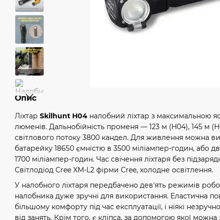
Опис
Ліхтар
Skilhunt H04
налобний ліхтар з максимальною яс
люменів. Дальнобійність променя — 123 м (H04), 145 м (H
світлового потоку 3800 кандел. Для живлення можна в
батарейку 18650 ємністю в 3500 міліампер-годин, або д
1700 міліампер-годин. Час свічення ліхтаря без підзаряд
Світлодіод Cree XM-L2 фірми Cree, холодне освітлення.
У налобного ліхтаря передбачено дев'ять режимів робо
налобника дуже зручні для використання. Еластична пов
більшому комфорту під час експлуатації, і ніякі незручн
від занять. Крім того, є кліпса, за допомогою якої можн