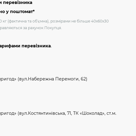
и перевізника
но у поштомат*
0 кг (фактична та об'ємна), розмірами не більше 40х60х30
дправляються за рахунок Покупця.
тарифами перевізника
.
пригод» (вул.Набережна Перемоги, 62)
игод» (вул.Костянтинівська, 71, ТК «Шоколад», ст.м.