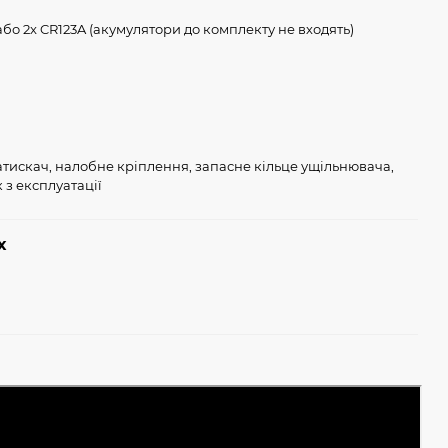
 або 2x CR123A (акумулятори до комплекту не входять)
затискач, налобне кріплення, запасне кільце ущільнювача,
 з експлуатації
х