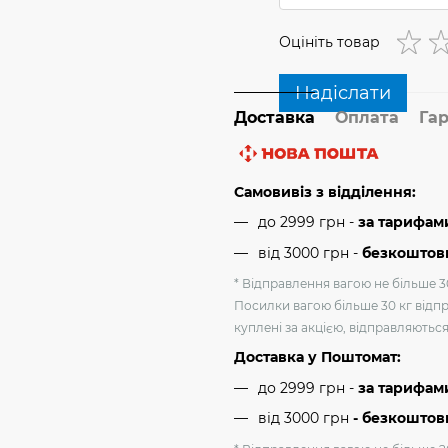
Оцініть товар
Надіслати
Доставка
Оплата
Гар
Самовивіз з відділення:
до 2999 грн -
за тарифам
від 3000 грн
-
безкоштовн
* Відправлення вагою не більше 30
Посилки вагою більше 30 кг відпр
куплені за акцією, відправляютьс
Доставка у Поштомат:
до 2999 грн -
за тарифам
від 3000 грн
- безкоштов