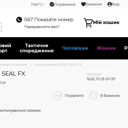
Укр
Рус
Бажання
Вхід
Порівняння
067
Показати номер
Мій кошик
Передзвонити вам?
овий
Тактичне
Чоловікам
Жінкам
Р
орт
спорядження
і ножі та сокири
Ніж фіксований SOG SEAL FX
 SEAL FX
Артикул
SOG 17-21-01-57
гук
Порівняти
В бажання
копичувальної знижки