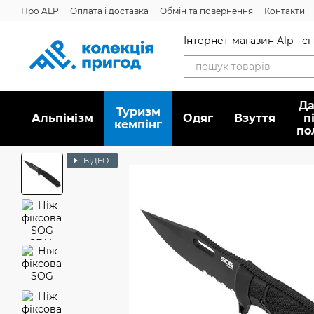
Перейти до основного контенту
Про ALP
Оплата і доставка
Обмін та повернення
Контакти
Інтернет-магазин Alp - 
Да
Туризм
Альпінізм
Oдяг
Взуття
п
кемпінг
по
ВІДЕО