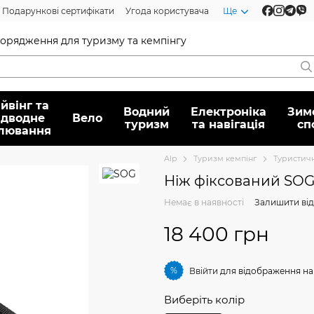
Подарункові сертифікати
Угода користувача
Ще
спорядження для туризму та кемпінгу
йвінг та
Водний
Електроніка
Зим
ідводне
Вело
туризм
та навігація
сп
лювання
Alp
Туризм кемпінг
Туристичн
Ніж фіксований SOG
Немає в наявності
Залишити від
18 400 грн
%
Ввійти
для відображення на
Виберіть колір