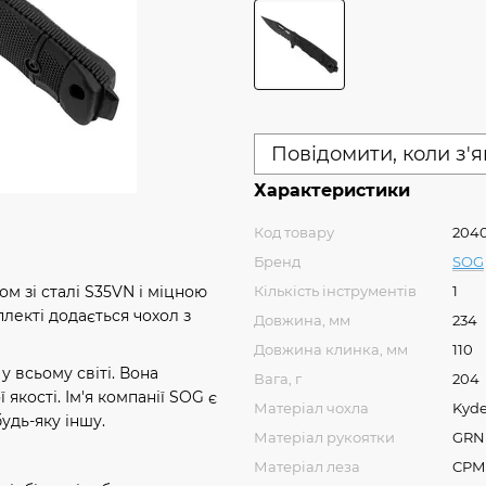
Повідомити, коли з'
Характеристики
Код товару
204
Бренд
SOG
Кількість інструментів
1
м зі сталі S35VN і міцною
лекті додається чохол з
Довжина, мм
234
Довжина клинка, мм
110
у всьому світі. Вона
Вага, г
204
кості. Ім'я компанії SOG є
Матеріал чохла
Kyd
удь-яку іншу.
Матеріал рукоятки
GRN
Матеріал леза
CPM