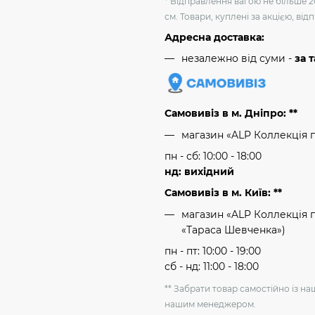
* Відправлення вагою не більше 2
см. Товари, куплені за акцією, ві
Адресна доставка:
незалежно від суми -
за 
Самовивіз в м. Дніпро: **
магазин «ALP Коллекція 
пн - сб: 10:00 - 18:00
нд: вихідний
Самовивіз в м. Київ: **
магазин «ALP Коллекція пр
«Тараса Шевченка»)
пн - пт: 10:00 - 19:00
сб - нд: 11:00 - 18:00
** Забрати товар самостійно із н
нашим менеджером.