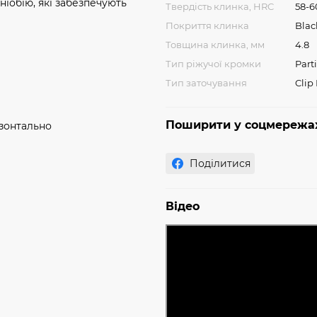
ніобію, які забезпечують
Твердість клинка, HRC
58-6
Покриття клинка
Blac
Товщина клинка, мм
4.8
Тип ріжучої кромки
Part
Тип заточування
Clip
Поширити у соцмережа
изонтально
Поділитися
Відео