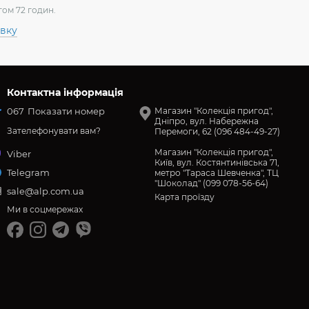
гом 72 годин.
авку
Контактна інформація
067
Показати номер
Магазин "Колекція пригод",
Дніпро, вул. Набережна
Зателефонувати вам?
Перемоги, 62 (096 484-49-27)
Магазин "Колекція пригод",
Viber
Київ, вул. Костянтинівська 71,
Telegram
метро "Тараса Шевченка", ТЦ
"Шоколад" (099 078-56-64)
sale@alp.com.ua
Карта проїзду
Ми в соцмережах