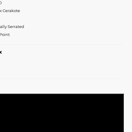
0
k Cerakote
ially Serrated
 Point
х