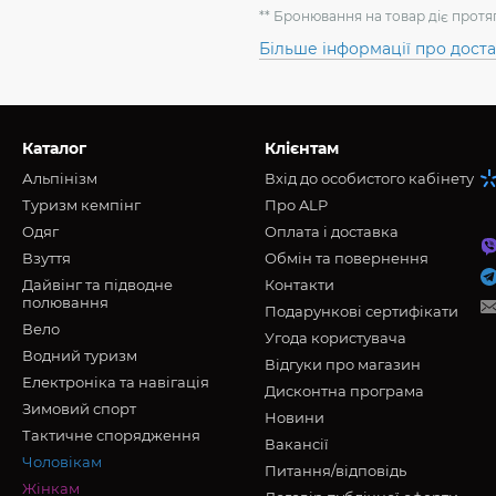
** Бронювання на товар діє протя
Більше інформації про дост
Каталог
Клієнтам
Альпінізм
Вхід до особистого кабінету
Туризм кемпінг
Про ALP
Oдяг
Оплата і доставка
Взуття
Обмін та повернення
Дайвінг та підводне
Контакти
полювання
Подарункові сертифікати
Вело
Угода користувача
Водний туризм
Відгуки про магазин
Електроніка та навігація
Дисконтна програма
Зимовий спорт
Новини
Тактичне спорядження
Вакансії
Чоловікам
Питання/відповідь
Жінкам