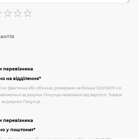
антія
и перевізника
о на відділення*
 кг (фактична або об'ємна), розмірами не більше 120х70х70 см.
авляються за рахунок Покупця незалежно від вартості. Товари,
я за рахунок Покупця.
и перевізника
но у поштомат*