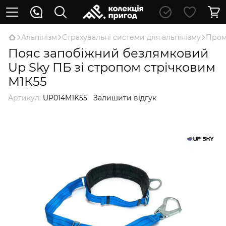
Альпінізм
Страхувальні системи для альпінізму
Пром
Пояс запобіжний безлямковий
Up Sky ПБ зі стропом стрічковим
М1К55
Артикул:
UP014M1K55
Залишити відгук