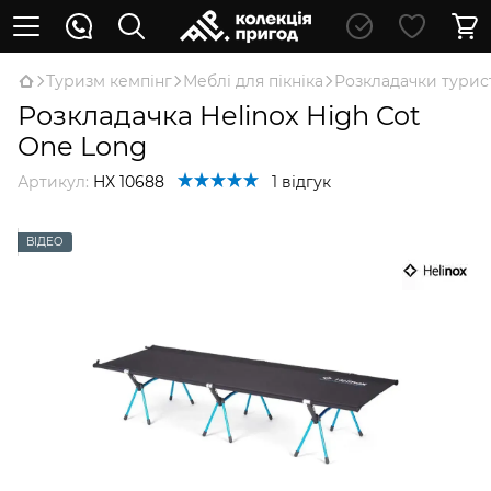
Туризм кемпінг
Меблі для пікніка
Розкладачки турис
Розкладачка Helinox High Cot
One Long
Артикул:
HX 10688
1 відгук
ВІДЕО