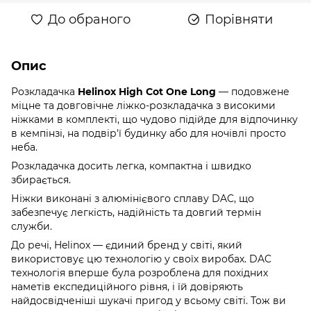
До обраного
Порівняти
Опис
Розкладачка
Helinox High Cot One Long
— подовжене
міцне та довговічне ліжко-розкладачка з високими
ніжками в комплекті, що чудово підійде для відпочинку
в кемпінзі, на подвір'ї будинку або для ночівлі просто
неба.
Розкладачка досить легка, компактна і швидко
збирається.
Ніжки виконані з алюмінієвого сплаву DAC, що
забезпечує легкість, надійність та довгий термін
служби.
До речі, Helinox — єдиний бренд у світі, який
використовує цю технологію у своїх виробах. DAC
технологія вперше була розроблена для похідних
наметів експедиційного рівня, і їй довіряють
найдосвідченіші шукачі пригод у всьому світі. Тож ви