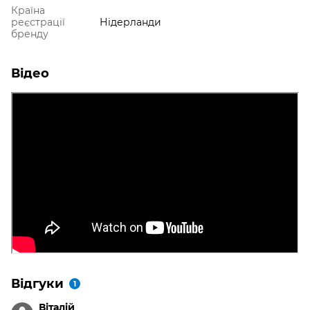
Країна
реєстрації
Нідерланди
бренду
Відео
Відгуки
1
Віталій