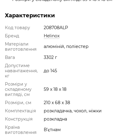
Характеристики
Код товару
208708ALP
Бренд
Helinox
Матеріали
алюміній, поліестер
виготовлення
Вага
3302 г
Допустиме
навантаження,
до 145
кг
Розміри у
складеному
59 x 18 x 18
вигляді, см
Розміри, см
210 x 68 x 38
Комплектація
розкладачка, чохол, ніжки
Конструкція
розкладна
Країна
В'єтнам
виготовлення