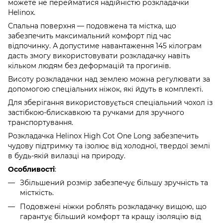
можете не перейматися надійністю розкладачки
Helinox.
Спальна поверхня — подовжена та містка, що
забезпечить максимальний комфорт під час
відпочинку. А допустиме навантаження 145 кілограм
дасть змогу використовувати розкладачку навіть
кільком людям без деформацій та прогинів.
Висоту розкладачки над землею можна регулювати за
допомогою спеціальних ніжок, які йдуть в комплекті.
Для зберігання використовується спеціальний чохол із
застібкою-блискавкою та ручками для зручного
транспортування.
Розкладачка Helinox High Cot One Long забезпечить
чудову підтримку та ізолює від холодної, твердої землі
в будь-якій вилазці на природу.
Особливості
:
Збільшений розмір забезпечує більшу зручність та
місткість.
Подовжені ніжки роблять розкладачку вищою, що
гарантує більший комфорт та кращу ізоляцію від