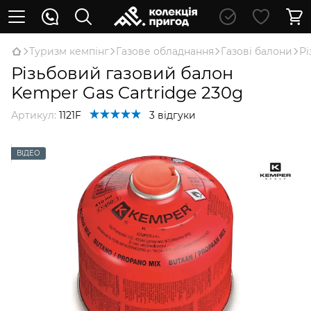
Туризм кемпінг
Газове обладнання
Газові балони
Рі
Різьбовий газовий балон
Kemper Gas Cartridge 230g
Артикул:
1121F
3 відгуки
ВІДЕО