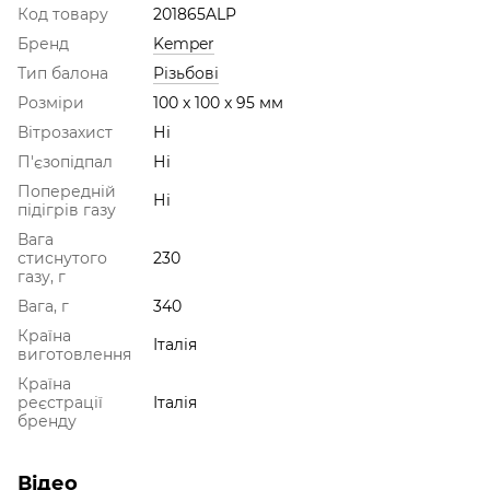
Код товару
201865ALP
Бренд
Kemper
Тип балона
Різьбові
Розміри
100 x 100 x 95 мм
Вітрозахист
Ні
П'єзопідпал
Ні
Попередній
Ні
підігрів газу
Вага
стиснутого
230
газу, г
Вага, г
340
Країна
Італія
виготовлення
Країна
реєстрації
Італія
бренду
Відео