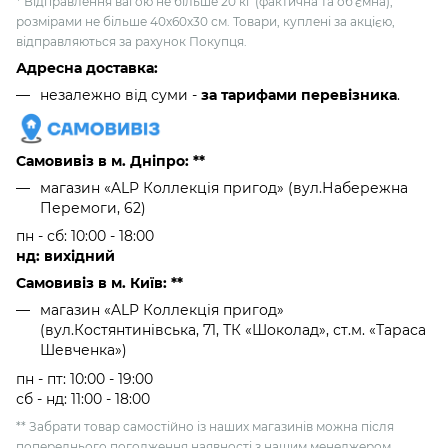
* Відправлення вагою не більше 20 кг (фактична та об'ємна),
розмірами не більше 40х60х30 см. Товари, куплені за акцією,
відправляються за рахунок Покупця.
Адресна доставка:
незалежно від суми -
за тарифами перевізника
.
Самовивіз в м. Дніпро: **
магазин «ALP Коллекція пригод» (вул.Набережна
Перемоги, 62)
пн - сб: 10:00 - 18:00
нд: вихідний
Самовивіз в м. Київ: **
магазин «ALP Коллекція пригод»
(вул.Костянтинівська, 71, ТК «Шоколад», ст.м. «Тараса
Шевченка»)
пн - пт: 10:00 - 19:00
сб - нд: 11:00 - 18:00
** Забрати товар самостійно із наших магазинів можна після
попереднього погодження наявності з нашим менеджером.