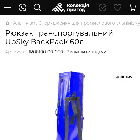
Альпінізм
Спорядження для промислового альпінізм
Рюкзак транспортувальний
UpSky BackPack 60л
Артикул:
UP08100100-060
Залишити відгук