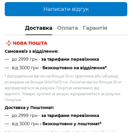
Написати відгук
Доставка
Оплата
Гарантія
Самовивіз з відділення:
до 2999 грн -
за тарифами перевізника
від 3000 грн
-
безкоштовно на відділення*
* Відправлення вагою не більше 30 кг (фактична або об'ємна),
розмірами не більше 120х70х70 см. Посилки вагою більше 30 кг
відправляються за рахунок Покупця незалежно від
вартості. Товари, куплені за акцією, відправляються за рахунок
Покупця.
Доставка у Поштомат:
до 2999 грн -
за тарифами перевізника
від 3000 грн
- безкоштовно у поштомат*