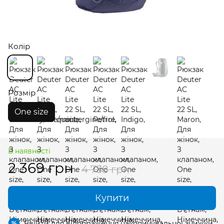
Колір
Розмір
One size
В наявності
2 369 грн
4 738 грн
Купити
Ввійти
для відображення накопичувальної знижки
%