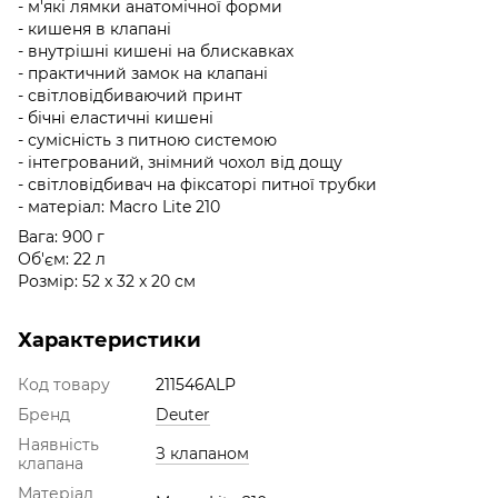
- м'які лямки анатомічної форми
- кишеня в клапані
- внутрішні кишені на блискавках
- практичний замок на клапані
- світловідбиваючий принт
- бічні еластичні кишені
- сумісність з питною системою
- інтегрований, знімний чохол від дощу
- світловідбивач на фіксаторі питної трубки
- матеріал: Macro Lite 210
Вага: 900 г
Об'єм: 22 л
Розмір: 52 x 32 x 20 см
Характеристики
Код товару
211546ALP
Бренд
Deuter
Наявність
З клапаном
клапана
Матеріал