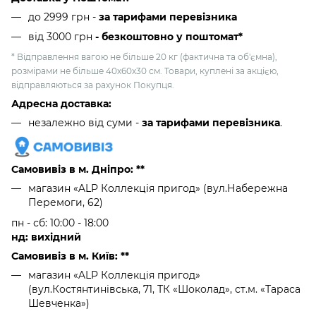
до 2999 грн -
за тарифами перевізника
від 3000 грн
- безкоштовно у поштомат*
* Відправлення вагою не більше 20 кг (фактична та об'ємна),
розмірами не більше 40х60х30 см. Товари, куплені за акцією,
відправляються за рахунок Покупця.
Адресна доставка:
незалежно від суми -
за тарифами перевізника
.
Самовивіз в м. Дніпро: **
магазин «ALP Коллекція пригод» (вул.Набережна
Перемоги, 62)
пн - сб: 10:00 - 18:00
нд: вихідний
Самовивіз в м. Київ: **
магазин «ALP Коллекція пригод»
(вул.Костянтинівська, 71, ТК «Шоколад», ст.м. «Тараса
Шевченка»)