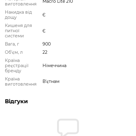
Macro Lite 210
виготовлення
Накидка від
Є
дощу
Кишеня для
питної
Є
системи
Вага, г
900
Об'єм, л
22
Країна
реєстрації
Німеччина
бренду
Країна
В'єтнам
виготовлення
Відгуки