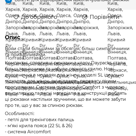
До обраного
Порівняти
Опис
Вони стали більшими за обсягом, більш симпатичними
та привабливими.
Компактні, спортивні рюкзаки з класу Daypacks стали
більш технічними та набули свіжого стилю. Нові
доповнення в моделях для жінок: моделі SL ідеально
підходять для жінок, які віддають перевагу пішим
прогулянкам. Система підвіски AirComfort з чудовою
вентиляцією та легкі матеріали в конструкції роблять
ці рюкзаки настільки зручними, що ви можете забути
про те, що у вас за спиною рюкзак.
Особливості:
- петлі для трекінгових палиць
- м'які крила пояса (22 SL & 26)
- система Aircomfort