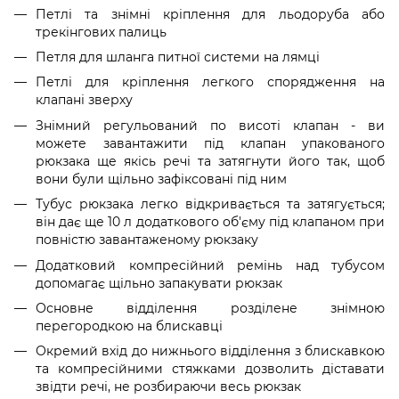
Петлі та знімні кріплення для льодоруба або
трекінгових палиць
Петля для шланга питної системи на лямці
Петлі для кріплення легкого спорядження на
клапані зверху
Знімний регульований по висоті клапан - ви
можете завантажити під клапан упакованого
рюкзака ще якісь речі та затягнути його так, щоб
вони були щільно зафіксовані під ним
Тубус рюкзака легко відкривається та затягується;
він дає ще 10 л додаткового об'єму під клапаном при
повністю завантаженому рюкзаку
Додатковий компресійний ремінь над тубусом
допомагає щільно запакувати рюкзак
Основне відділення розділене знімною
перегородкою на блискавці
Окремий вхід до нижнього відділення з блискавкою
та компресійними стяжками дозволить діставати
звідти речі, не розбираючи весь рюкзак