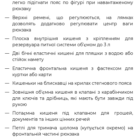
легко підігнати пояс по фігурі при навантаженому
рюкзаку
Верхні ремені, що регулюються, на лямках
дозволять додатково регулювати центр ваги
рюкзака
Плоска внутрішня кишеня з кріпленням для
резервуара питної системи об'ємом до 3 л
Дві бічні еластичні кишені для пляшки з водою або
стійок намету
Еластична фронтальна кишеня з фастексом для
куртки або карти
Кишеньки на блискавці на крилах стегнового пояса
Зовнішня об'ємна кишеня в клапані з карабінчиком
для ключів та дрібниць, які мають бути завжди під
рукою
Потаємна кишеня під клапаном для грошей,
документів та інших цінних речей
Петлі для тримача шолома (купується окремо) на
фронтальній частині рюкзака