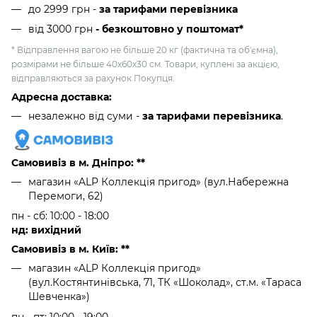
до 2999 грн -
за тарифами перевізника
від 3000 грн
- безкоштовно у поштомат*
* Відправлення вагою не більше 20 кг (фактична та об'ємна),
розмірами не більше 40х60х30 см. Товари, куплені за акцією,
відправляються за рахунок Покупця.
Адресна доставка:
незалежно від суми -
за тарифами перевізника
.
Самовивіз в м. Дніпро: **
магазин «ALP Коллекція пригод» (вул.Набережна
Перемоги, 62)
пн - сб: 10:00 - 18:00
нд: вихідний
Самовивіз в м. Київ: **
магазин «ALP Коллекція пригод»
(вул.Костянтинівська, 71, ТК «Шоколад», ст.м. «Тараса
Шевченка»)
пн - пт: 10:00 - 19:00