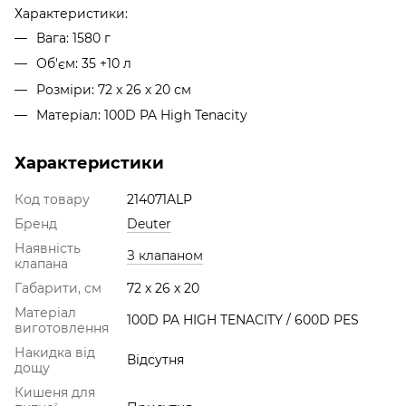
Характеристики:
Вага: 1580 г
Об'єм: 35 +10 л
Розміри: 72 х 26 х 20 см
Матеріал: 100D PA High Tenacity
Характеристики
Код товару
214071ALP
Бренд
Deuter
Наявність
З клапаном
клапана
Габарити, см
72 х 26 х 20
Матеріал
100D PA HIGH TENACITY / 600D PES
виготовлення
Накидка від
Відсутня
дощу
Кишеня для