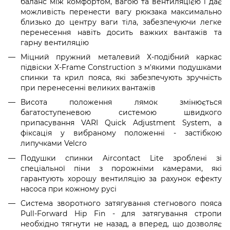
баланс між комфортом, вагою та вентиляцією і дає
можливість перенести вагу рюкзака максимально
близько до центру ваги тіла, забезпечуючи легке
перенесення навіть досить важких вантажів та
гарну вентиляцію
Міцний пружний металевий Х-подібний каркас
підвіски X-Frame Construction з м'якими подушками
спинки та крил пояса, які забезпечують зручність
при перенесенні великих вантажів
Висота положення лямок змінюється
багатоступеневою системою швидкого
припасування VARI Quick Adjustment System, а
фіксація у вибраному положенні - застібкою
липучками Velcro
Подушки спинки Aircontact Lite зроблені зі
спеціальної піни з порожніми камерами, які
гарантують хорошу вентиляцію за рахунок ефекту
насоса при кожному русі
Система зворотного затягування стегнового пояса
Pull-Forward Hip Fin - для затягування стропи
необхідно тягнути не назад, а вперед, що дозволяє